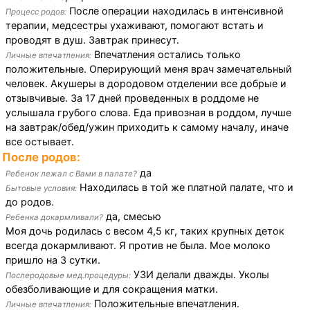
После операции находилась в интенсивной
Процесс родов:
терапии, медсестры ухаживают, помогают встать и
проводят в душ. Завтрак принесут.
Впечатления остались только
Личные впечатления:
положительные. Оперирующий меня врач замечательный
человек. Акушеры в дородовом отделении все добрые и
отзывчивые. За 17 дней проведенных в роддоме не
услышала грубого слова. Еда привозная в роддом, лучше
на завтрак/обед/ужин приходить к самому началу, иначе
все остывает.
После родов:
да
Ребенок лежал с Вами в палате?
Находилась в той же платной палате, что и
Бытовые условия:
до родов.
да, смесью
Ребенка докармливали?
Моя дочь родилась с весом 4,5 кг, таких крупных деток
всегда докармливают. Я против не была. Мое молоко
пришло на 3 сутки.
УЗИ делали дважды. Уколы
Послеродовые мед.процедуры:
обезболивающие и для сокращения матки.
Положительные впечатления.
Личные впечатления: