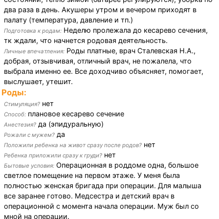
два раза в день. Акушеры утром и вечером приходят в
палату (температура, давление и тп.)
Неделю пролежала до кесарево сечения,
Подготовка к родам:
тк ждали, что начнется родовая деятельность.
Роды платные, врач Сталевская Н.А.,
Личные впечатления:
добрая, отзывчивая, отличный врач, не пожалела, что
выбрала именно ее. Все доходчиво объясняет, помогает,
выслушает, утешит.
Роды:
нет
Стимуляция?
плановое кесарево сечение
Способ:
да (эпидуральную)
Анестезия?
да
Рожали с мужем?
нет
Положили ребенка на живот сразу после родов?
нет
Ребенка приложили сразу к груди?
Операционная в роддоме одна, большое
Бытовые условия:
светлое помещение на первом этаже. У меня была
полностью женская бригада при операции. Для малыша
все заранее готово. Медсестра и детский врач в
операционной с момента начала операции. Муж был со
мной на операции.