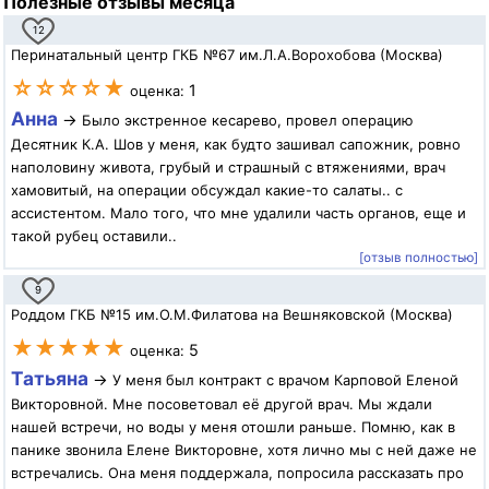
Полезные отзывы месяца
12
Перинатальный центр ГКБ №67 им.Л.А.Ворохобова (Москва)
☆☆☆☆★
1
оценка:
Анна
→
Было экстренное кесарево, провел операцию
Десятник К.А. Шов у меня, как будто зашивал сапожник, ровно
наполовину живота, грубый и страшный с втяжениями, врач
хамовитый, на операции обсуждал какие-то салаты.. с
ассистентом. Мало того, что мне удалили часть органов, еще и
такой рубец оставили..
[отзыв полностью]
9
Роддом ГКБ №15 им.О.М.Филатова на Вешняковской (Москва)
★★★★★
5
оценка:
Татьяна
→
У меня был контракт с врачом Карповой Еленой
Викторовной. Мне посоветовал её другой врач. Мы ждали
нашей встречи, но воды у меня отошли раньше. Помню, как в
панике звонила Елене Викторовне, хотя лично мы с ней даже не
встречались. Она меня поддержала, попросила рассказать про