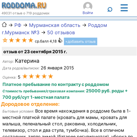
☰
⌕
Войти
49031 отзыв о 719 роддомах
→
РФ
→
Мурманская область
→
Роддом
г.Мурманск №3
→
50 отзывов
☆★★★★
ср.балл 4,18
+добавить отзыв
отзыв от 23 сентября 2015 г.
Катерина
Автор:
26 января 2015
Дата родов/выписки:
★★★★★
5
Оценка:
Платное пребывание по контракту с роддомом
25000 руб. роды +
Стоимость пребывания/страховая компания:
700 руб/сут 1-местная палата
Дородовое отделение:
Все время нахождения в роддоме была в 1-
Бытовые условия:
местной платной палате (кровать для мамы, кровать для
малыша, пеленальный стол, раковина, холодильник,
телевизор, стол и два стула, тумбочка). Все в отличном
состоянии, тепло зимой (батарее регулируются), уборка по