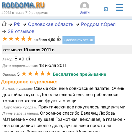
☰
⌕
Войти
49031 отзыв о 719 роддомах
→
РФ
→
Орловская область
→
Роддом г.Орёл
→
28 отзывов
★★★★★
ср.балл 4,50
+добавить отзыв
отзыв от 19 июля 2011 г.
Elvaldi
Автор:
18 июля 2011
Дата родов/выписки:
★★★★★
5
Бесплатное пребывание
Оценка:
Дородовое отделение:
Самые обычные совковские палаты. Очень
Бытовые условия:
достойная кухня. Дополнительной еды не требовалось,
только по желанию фрукты-овощи.
Практически все покупалось пациентами
Подготовка к родам:
Огромное спасибо Балаянц Любовь
Личные впечатления:
Матвеевне - она лучшая! Грамотная, вежливая, а главное -
она специалист своего дела, лучше нее я просто не
встречала. Лежала на сохранении. Медсестры