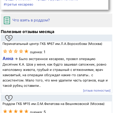
#третье кесарево
Что взять в роддом?
Полезные отзывы месяца
10
Перинатальный центр ГКБ №67 им.Л.А.Ворохобова (Москва)
☆☆☆☆★
1
оценка:
Анна
→
Было экстренное кесарево, провел операцию
Десятник К.А. Шов у меня, как будто зашивал сапожник, ровно
наполовину живота, грубый и страшный с втяжениями, врач
хамовитый, на операции обсуждал какие-то салаты.. с
ассистентом. Мало того, что мне удалили часть органов, еще и
такой рубец оставили..
[отзыв полностью]
9
Роддом ГКБ №15 им.О.М.Филатова на Вешняковской (Москва)
★★★★★
5
оценка: