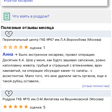
#третье кесарево
Что взять в роддом?
Полезные отзывы месяца
11
Перинатальный центр ГКБ №67 им.Л.А.Ворохобова (Москва)
☆☆☆☆★
1
оценка:
Анна
→
Было экстренное кесарево, провел операцию
Десятник К.А. Шов у меня, как будто зашивал сапожник, ровно
наполовину живота, грубый и страшный с втяжениями, врач
хамовитый, на операции обсуждал какие-то салаты.. с
ассистентом. Мало того, что мне удалили часть органов, еще и
такой рубец оставили..
[отзыв полностью]
9
Роддом ГКБ №15 им.О.М.Филатова на Вешняковской (Москва)
★★★★★
5
оценка: