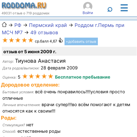
☰
⌕
Войти
49031 отзыв о 719 роддомах
→
РФ
→
Пермский край
→
Роддом г.Пермь при
МСЧ №7
→
49 отзывов
★★★★★
ср.балл 4,67
+добавить отзыв
отзыв от 5 июня 2009 г.
Тиунова Анастасия
Автор:
28 февраля 2009
Дата родов/выписки:
★★★★★
5
Бесплатное пребывание
Оценка:
Дородовое отделение:
всё очень понравилось!!!!условия просто
Бытовые условия:
отличные
врачи супер!!!во всём помогают к детям
Личные впечатления:
относятся как к своим!!!
Роды:
нет
Стимуляция?
естественные роды
Способ: