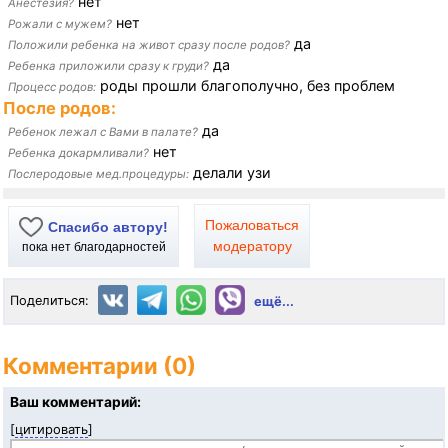
нет
Анестезия?
нет
Рожали с мужем?
да
Положили ребенка на живот сразу после родов?
да
Ребенка приложили сразу к груди?
роды прошли благополучно, без проблем
Процесс родов:
После родов:
да
Ребенок лежал с Вами в палате?
нет
Ребенка докармливали?
делали узи
Послеродовые мед.процедуры:
Пожаловаться
Спасибо автору!
модератору
пока нет благодарностей
Поделиться:
ещё...
Комментарии (0)
Ваш комментарий:
[
цитировать
]