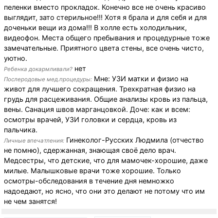
пеленки вместо прокладок. Конечно все не очень красиво
выглядит, зато стерильное!!! Хотя я брала и для себя и для
доченьки вещи из дома!!! В холле есть холодильник,
видеофон. Места общего пребывания и процедурные тоже
замечательные. Приятного цвета стены, все очень чисто,
уютно.
нет
Ребенка докармливали?
Мне: УЗИ матки и физио на
Послеродовые мед.процедуры:
живот для лучшего сокращения. Трехкратная физио на
грудь для расцеживания. Общие анализы кровь из пальца,
вены. Санация швов марганцовкой. Доче: как и всем:
осмотры врачей, УЗИ головки и сердца, кровь из
пальчика.
Гинеколог-Русских Людмила (отчество
Личные впечатления:
не помню), сдержанная, знающая своё дело врач.
Медсестры, что детские, что для мамочек-хорошие, даже
милые. Малышковые врачи тоже хорошие. Только
осмотры-обследования в течение дня немножко
надоедают, но ясно, что они это делают не потому что им
не чем занятся!