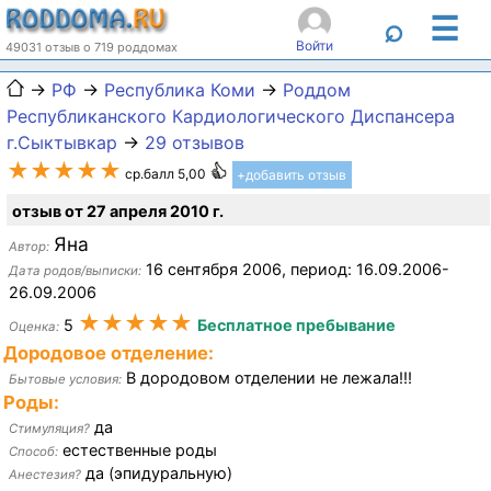
☰
⌕
Войти
49031 отзыв о 719 роддомах
→
РФ
→
Республика Коми
→
Роддом
Республиканского Кардиологического Диспансера
г.Сыктывкар
→
29 отзывов
★★★★★
ср.балл 5,00
+добавить отзыв
отзыв от 27 апреля 2010 г.
Яна
Автор:
16 сентября 2006, период: 16.09.2006-
Дата родов/выписки:
26.09.2006
★★★★★
5
Бесплатное пребывание
Оценка:
Дородовое отделение:
В дородовом отделении не лежала!!!
Бытовые условия:
Роды:
да
Стимуляция?
естественные роды
Способ:
да (эпидуральную)
Анестезия?