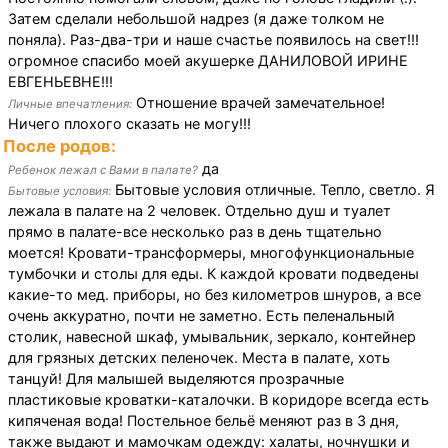
Затем сделали небольшой надрез (я даже толком не
поняла). Раз-два-три и наше счастье появилось на свет!!!
огромное спасибо моей акушерке ДАНИЛОВОЙ ИРИНЕ
ЕВГЕНЬЕВНЕ!!!
Отношение врачей замечательное!
Личные впечатления:
Ничего плохого сказать не могу!!!
После родов:
да
Ребенок лежал с Вами в палате?
Бытовые условия отличные. Тепло, светло. Я
Бытовые условия:
лежала в палате на 2 человек. Отдельно душ и туалет
прямо в палате-все несколько раз в день тщательно
моется! Кровати-трансформеры, многофункциональные
тумбочки и столы для еды. К каждой кровати подведены
какие-то мед. приборы, но без километров шнуров, а все
очень аккуратно, почти не заметно. Есть пеленальный
столик, навесной шкаф, умывальник, зеркало, контейнер
для грязных детских пеленочек. Места в палате, хоть
танцуй! Для малышей выделяются прозрачные
пластиковые кроватки-каталочки. В коридоре всегда есть
кипяченая вода! Постельное бельё меняют раз в 3 дня,
также выдают и мамочкам одежду: халаты, ночнушки и