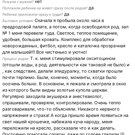
нет
Рожали с мужем?
да
Положили ребенка на живот сразу после родов?
да
Ребенка приложили сразу к груди?
Сначала я пробыла около часа в
Бытовые условия:
предродовой палате, а потом, когда освободился род. зал
№ 1 меня перевели туда. Светлое, теплое помещение,
удобная, большая кровать. Комплекс для обработки
новорожденных, фитбол, кресло и каталочка прозрачная
для малышей!!! Все чистенько и уютно!
Т. к. меня стимулировали окситоцином
Процесс родов:
(отошли воды, а род. деятельности как таковой не было) и
, как следствие, делали эпидуралку, то схватки прошли
почти терпимо. Были, конечно, моменты, когда было
ооочень больно. В основном, я лежала и смотрела в окно
из которого были видны золотые купола церкви.
Регулярно заходила акушерка и анестезиолог,
спрашивали, проверяли, контролировали. Очень тепло
разговаривали, что-то объясняли. Никакого нервного
напряжения и страха! А когда пришло время появиться на
свет нашей крошечке, набежала куча народу, меня
переложили на кресло, рассказали что и как делать.
Постоянно помогали словом, даже по голове гладили (!).