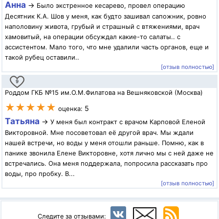
Анна
→
Было экстренное кесарево, провел операцию
Десятник К.А. Шов у меня, как будто зашивал сапожник, ровно
наполовину живота, грубый и страшный с втяжениями, врач
хамовитый, на операции обсуждал какие-то салаты.. с
ассистентом. Мало того, что мне удалили часть органов, еще и
такой рубец оставили..
[отзыв полностью]
9
Роддом ГКБ №15 им.О.М.Филатова на Вешняковской (Москва)
★★★★★
5
оценка:
Татьяна
→
У меня был контракт с врачом Карповой Еленой
Викторовной. Мне посоветовал её другой врач. Мы ждали
нашей встречи, но воды у меня отошли раньше. Помню, как в
панике звонила Елене Викторовне, хотя лично мы с ней даже не
встречались. Она меня поддержала, попросила рассказать про
воды, про пробку. В...
[отзыв полностью]
Следите за отзывами: