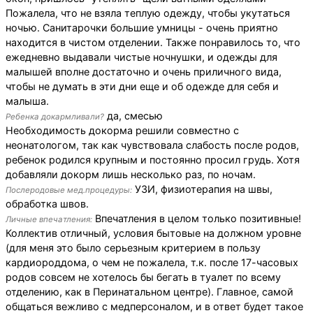
Пожалела, что не взяла теплую одежду, чтобы укутаться
ночью. Санитарочки большие умницы - очень приятно
находится в чистом отделении. Также понравилось то, что
ежедневно выдавали чистые ночнушки, и одежды для
малышей вполне достаточно и очень приличного вида,
чтобы не думать в эти дни еще и об одежде для себя и
малыша.
да, смесью
Ребенка докармливали?
Необходимость докорма решили совместно с
неонатологом, так как чувствовала слабость после родов,
ребенок родился крупным и постоянно просил грудь. Хотя
добавляли докорм лишь несколько раз, по ночам.
УЗИ, физиотерапия на швы,
Послеродовые мед.процедуры:
обработка швов.
Впечатления в целом только позитивные!
Личные впечатления:
Коллектив отличный, условия бытовые на должном уровне
(для меня это было серьезным критерием в пользу
кардиороддома, о чем не пожалела, т.к. после 17-часовых
родов совсем не хотелось бы бегать в туалет по всему
отделению, как в Перинатальном центре). Главное, самой
общаться вежливо с медперсоналом, и в ответ будет такое