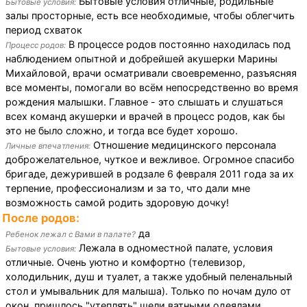
Бытовые условия отличные, родильные
Бытовые условия:
залы просторные, есть все необходимые, чтобы облегчить
период схваток
В процессе родов постоянно находилась под
Процесс родов:
наблюдением опытной и добрейшей акушерки Марины
Михайловой, врачи осматривали своевременно, разъясняя
все моменты, помогали во всём непосредственно во время
рождения малышки. Главное - это слышать и слушаться
всех команд акушерки и врачей в процесс родов, как бы
это не было сложно, и тогда все будет хорошо.
Отношение медицинского персонала
Личные впечатления:
доброжелательное, чуткое и вежливое. Огромное спасибо
бригаде, дежурившей в родзале 6 февраля 2011 года за их
терпение, профессионализм и за то, что дали мне
возможность самой родить здоровую дочку!
После родов:
да
Ребенок лежал с Вами в палате?
Лежала в одноместной палате, условия
Бытовые условия:
отличные. Очень уютно и комфортно (телевизор,
холодильник, душ и туалет, а также удобный пеленальный
стол и умывальник для малыша). Только по ночам дуло от
окон, пришлось "утеплять" щели ватными одеялами