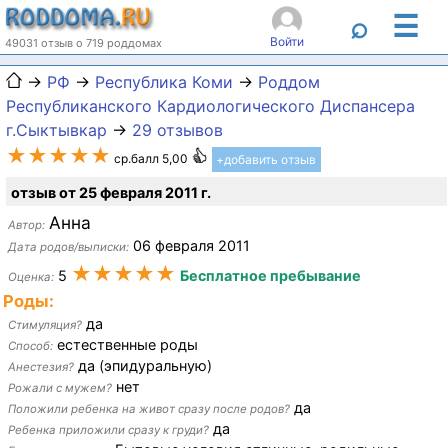
☰
⌕
Войти
49031 отзыв о 719 роддомах
→
РФ
→
Республика Коми
→
Роддом
Республиканского Кардиологического Диспансера
г.Сыктывкар
→
29 отзывов
★★★★★
ср.балл 5,00
+добавить отзыв
отзыв от 25 февраля 2011 г.
Анна
Автор:
06 февраля 2011
Дата родов/выписки:
★★★★★
5
Бесплатное пребывание
Оценка:
Роды:
да
Стимуляция?
естественные роды
Способ:
да (эпидуральную)
Анестезия?
нет
Рожали с мужем?
да
Положили ребенка на живот сразу после родов?
да
Ребенка приложили сразу к груди?