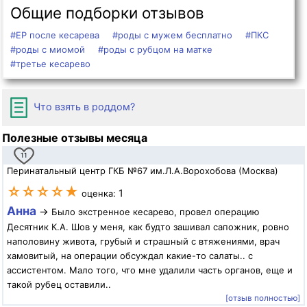
Общие подборки отзывов
#ЕР после кесарева
#роды с мужем бесплатно
#ПКС
#роды с миомой
#роды с рубцом на матке
#третье кесарево
Что взять в роддом?
Полезные отзывы месяца
11
Перинатальный центр ГКБ №67 им.Л.А.Ворохобова (Москва)
☆☆☆☆★
1
оценка:
Анна
→
Было экстренное кесарево, провел операцию
Десятник К.А. Шов у меня, как будто зашивал сапожник, ровно
наполовину живота, грубый и страшный с втяжениями, врач
хамовитый, на операции обсуждал какие-то салаты.. с
ассистентом. Мало того, что мне удалили часть органов, еще и
такой рубец оставили..
[отзыв полностью]