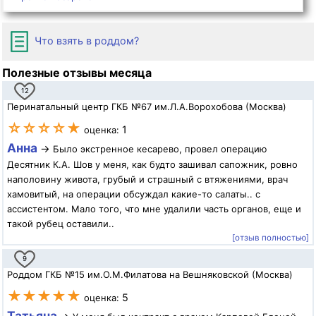
Что взять в роддом?
Полезные отзывы месяца
12
Перинатальный центр ГКБ №67 им.Л.А.Ворохобова (Москва)
☆☆☆☆★
1
оценка:
Анна
→
Было экстренное кесарево, провел операцию
Десятник К.А. Шов у меня, как будто зашивал сапожник, ровно
наполовину живота, грубый и страшный с втяжениями, врач
хамовитый, на операции обсуждал какие-то салаты.. с
ассистентом. Мало того, что мне удалили часть органов, еще и
такой рубец оставили..
[отзыв полностью]
9
Роддом ГКБ №15 им.О.М.Филатова на Вешняковской (Москва)
★★★★★
5
оценка:
Татьяна