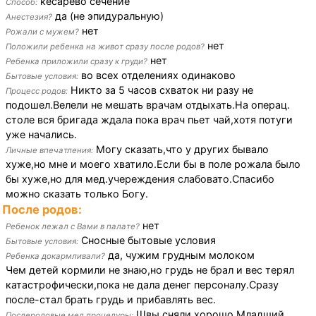
кесарево сечение
Способ:
да (не эпидуральную)
Анестезия?
нет
Рожали с мужем?
нет
Положили ребенка на живот сразу после родов?
нет
Ребенка приложили сразу к груди?
во всех отделениях одинаково
Бытовые условия:
Никто за 5 часов схваток ни разу не
Процесс родов:
подошел.Велели не мешать врачам отдыхать.На операц.
столе вся бригада ждала пока врач пьет чай,хотя потуги
уже начались.
Могу сказать,что у других бывало
Личные впечатления:
хуже,но мне и моего хватило.Если бы в поле рожала было
бы хуже,но для мед.учереждения слабовато.Спасибо
можно сказать только Богу.
После родов:
нет
Ребенок лежал с Вами в палате?
Сносные бытовые условия
Бытовые условия:
да, чужим грудным молоком
Ребенка докармливали?
Чем детей кормили не знаю,но грудь не брал и вес терял
катастрофически,пока не дала денег персоналу.Сразу
после-стал брать грудь и прибавлять вес.
Швы сняли хорошо.Младший
Послеродовые мед.процедуры: