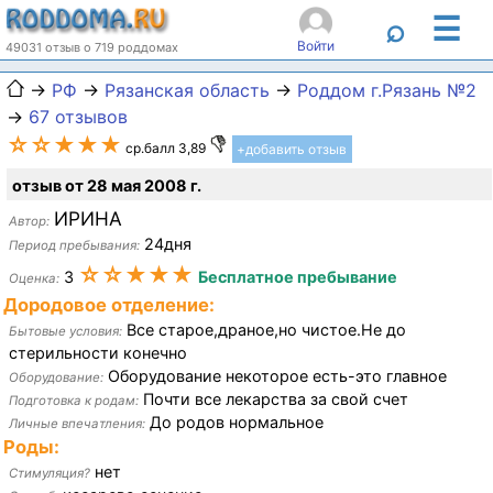
☰
⌕
Войти
49031 отзыв о 719 роддомах
→
РФ
→
Рязанская область
→
Роддом г.Рязань №2
→
67 отзывов
☆☆★★★
ср.балл 3,89
+добавить отзыв
отзыв от 28 мая 2008 г.
ИРИНА
Автор:
24дня
Период пребывания:
☆☆★★★
3
Бесплатное пребывание
Оценка:
Дородовое отделение:
Все старое,драное,но чистое.Не до
Бытовые условия:
стерильности конечно
Оборудование некоторое есть-это главное
Оборудование:
Почти все лекарства за свой счет
Подготовка к родам:
До родов нормальное
Личные впечатления:
Роды:
нет
Стимуляция?