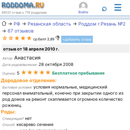
☰
⌕
Войти
49031 отзыв о 719 роддомах
→
РФ
→
Рязанская область
→
Роддом г.Рязань №2
→
67 отзывов
☆☆★★★
ср.балл 3,89
+добавить отзыв
отзыв от 18 апреля 2010 г.
Анастасия
Автор:
28 октября 2008
Дата родов/выписки:
★★★★★
5
Бесплатное пребывание
Оценка:
Дородовое отделение:
условия нормальные, медицинский
Бытовые условия:
персонал внимательный, конечно при закрытии одного из
род домов на ремонт скапливается огромное количество
рожениц.
Роды:
нет
Стимуляция?
кесарево сечение
Способ: