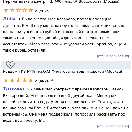
Перинатальный центр ГКБ №67 им.Л.А.Ворохобова (Москва)
☆☆☆☆★
1
оценка:
Анна
→
Было экстренное кесарево, провел операцию
Десятник К.А. Шов у меня, как будто зашивал сапожник, ровно
наполовину живота, грубый и страшный с втяжениями, врач
хамовитый, на операции обсуждал какие-то салаты.. с
ассистентом. Мало того, что мне удалили часть органов, еще и
такой рубец оставили..
[отзыв полностью]
9
Роддом ГКБ №15 им.О.М.Филатова на Вешняковской (Москва)
★★★★★
5
оценка:
Татьяна
→
У меня был контракт с врачом Карповой Еленой
Викторовной. Мне посоветовал её другой врач. Мы ждали
нашей встречи, но воды у меня отошли раньше. Помню, как в
панике звонила Елене Викторовне, хотя лично мы с ней даже не
встречались. Она меня поддержала, попросила рассказать про
воды, про пробку. В...
[отзыв полностью]