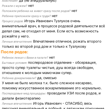
да (не эпидуральную)
Анестезия?
нет
Рожали с мужем?
нет
Положили ребенка на живот сразу после родов?
нет
Ребенка приложили сразу к груди?
Игорь Иванович Тузлуков очень
Процесс родов:
внимательный врач, в процессе родовой деятельности всё
делал сам, не отходил от меня. Если есть возможность
рожайте у него.
Впечатление отличное, рожать второго
Личные впечатления:
только во второй род дом и только к Тузлукову
После родов:
нет
Ребенок лежал с Вами в палате?
послеродовое отделение - обсервация,
Бытовые условия:
просто супер туалеты чистые, душ всегда свободен,
отношение к молодым мамочкам супер.
да, смесью
Ребенка докармливали?
У меня не было молока т.к. было сложное кесарево,
помоему искусственное вскармливаение это нормально.
проводили УЗИ после родов, и
Послеродовые мед.процедуры:
делали физиотерапию
Игорь Иванович - СПАСИБО, весь
Личные впечатления:
персонал внимательный и добрый, к детишкам отношение