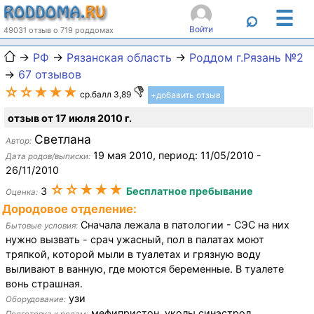
☰
⌕
Войти
49031 отзыв о 719 роддомах
→
РФ
→
Рязанская область
→
Роддом г.Рязань №2
→
67 отзывов
☆☆★★★
ср.балл 3,89
+добавить отзыв
отзыв от 17 июля 2010 г.
Светлана
Автор:
19 мая 2010, период: 11/05/2010 -
Дата родов/выписки:
26/11/2010
☆☆★★★
3
Бесплатное пребывание
Оценка:
Дородовое отделение:
Сначала лежала в патологии - СЭС на них
Бытовые условия:
нужно вызвать - срач ужасный, пол в палатах моют
тряпкой, которой мыли в туалетах и грязную воду
выливают в ванную, где моются беременные. В туалете
вонь страшная.
узи
Оборудование:
мефипристон, уколы синэстрол,