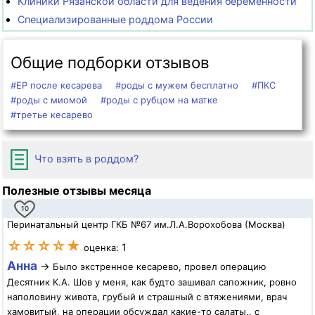
Клиники Рязанской области для ведения беременности
Специализированные роддома России
Общие подборки отзывов
#ЕР после кесарева
#роды с мужем бесплатно
#ПКС
#роды с миомой
#роды с рубцом на матке
#третье кесарево
Что взять в роддом?
Полезные отзывы месяца
10
Перинатальный центр ГКБ №67 им.Л.А.Ворохобова (Москва)
☆☆☆☆★
1
оценка:
Анна
→
Было экстренное кесарево, провел операцию
Десятник К.А. Шов у меня, как будто зашивал сапожник, ровно
наполовину живота, грубый и страшный с втяжениями, врач
хамовитый, на операции обсуждал какие-то салаты.. с