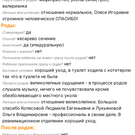
Подготовка к родам:
валерианка
отношение нормальное, Олесе Игоревне
Личные впечатления:
огромное человеческое СПАСИБО!
Роды:
да
Стимуляция?
кесарево сечение
Способ:
да (эпидуральную)
Анестезия?
нет
Рожали с мужем?
нет
Положили ребенка на живот сразу после родов?
нет
Ребенка приложили сразу к груди?
хороший уход, в туалет ходила с котетером
Бытовые условия:
так что в туалете не была
великолепные ощущения - в процессе родов
Процесс родов:
слушала музыку, ничего не почувствовала кроме
обезболивающего местного укола
отношение великолепное. Большое
Личные впечатления:
спасибо Колесовой Людмиле Евгеньевне и Лукьяновой
Ольге Владимировне - профессионалы в своем деле. В
реанимационном отделении хороший уход.
После родов:
нет
Ребенок лежал с Вами в палате?