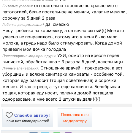
относительно хорошие по сравнению с
Бытовые условия:
патологией, белье постельное не меняли, халат не меняли,
сорочку за 5 дней 2 раза
да, смесью
Ребенка докармливали?
Несут ребенка на кормежку, а он вечно сытый((( Мне это
ужасно не понравилось, потому что у меня было мало
молока, а грудь надо было стимулировать. Когда домой
привезли моя дочка голодала
УЗИ, осмотр на кресле перед
Послеродовые мед.процедуры:
выпиской, обработка шва - 3 раза за 5 дней, капельницы
Отношение врачей - прекрасное, а вот
Личные впечатления:
уборщицы и всякие санитарки хамоваты - особенно той,
которая еду разносит (тощая осветленная) и сорочки
меняет. И так стресс, а тут еще хамки эти. Белобрысая
тощая, которая еду носит, пеленки домой потащила
одноразовые, а мне всего 2 штуки выдали(((((
Пожаловаться
Спасибо автору!
модератору
пока нет благодарностей