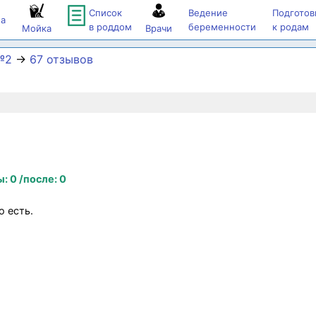
Список
Ведение
Подготов
а
в роддом
беременности
к родам
Мойка
Врачи
№2
→
67 отзывов
: 0 /после: 0
 есть.