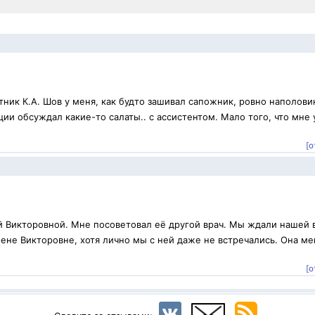
ник К.А. Шов у меня, как будто зашивал сапожник, ровно наполови
ии обсуждал какие-то салаты.. с ассистентом. Мало того, что мне 
[о
й Викторовной. Мне посоветовал её другой врач. Мы ждали нашей 
ене Викторовне, хотя лично мы с ней даже не встречались. Она ме
.
[о