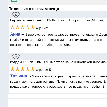
Полезные отзывы месяца
10
Перинатальный центр ГКБ №67 им.Л.А.Ворохобова (Москва)
☆☆☆☆★
1
оценка:
Анна
→
Было экстренное кесарево, провел операцию Десят
грубый и страшный с втяжениями, врач хамовитый, на операц
органов, еще и такой рубец оставили..
9
Роддом ГКБ №15 им.О.М.Филатова на Вешняковской (Москва)
★★★★★
5
оценка:
Татьяна
→
У меня был контракт с врачом Карповой Елено
воды у меня отошли раньше. Помню, как в панике звонила Ел
поддержала, попросила рассказать про воды, про пробку. В..