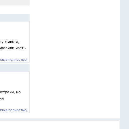
ну живота,
удалили часть
тзыв полностью]
встречи, но
ня
тзыв полностью]