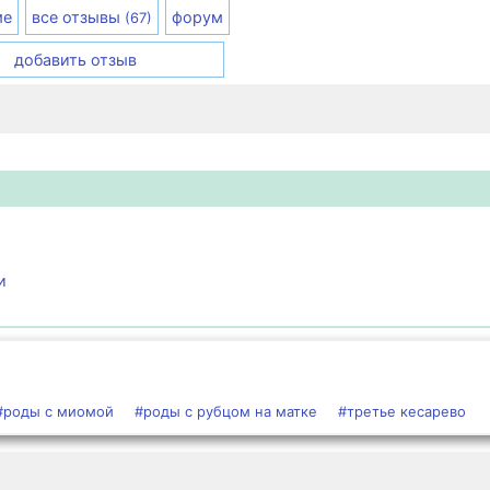
ме
все отзывы
форум
(67)
добавить отзыв
и
#роды с миомой
#роды с рубцом на матке
#третье кесарево