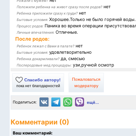
нет
Рожали с мужем?
нет
Положили ребенка на живот сразу после родов?
нет
Ребенка приложили сразу к груди?
Хорошее.Только не было горячей воды.
Бытовые условия:
Паника во время операции присутствовала
Процесс родов:
Отличные.
Личные впечатления:
После родов:
нет
Ребенок лежал с Вами в палате?
удовлетворительно
Бытовые условия:
да, смесью
Ребенка докармливали?
узи,ручной осмотр
Послеродовые мед.процедуры:
Пожаловаться
Спасибо автору!
модератору
пока нет благодарностей
Поделиться:
ещё...
Комментарии (0)
Ваш комментарий: