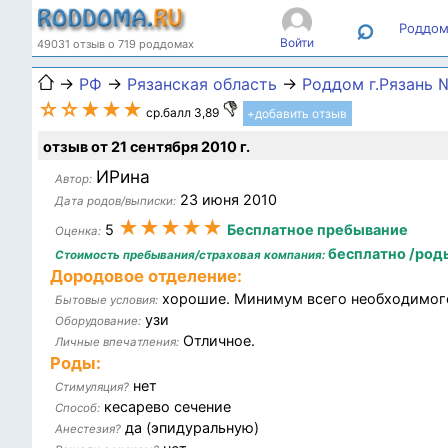
⌕
Роддом
Войти
49031 отзыв о 719 роддомах
→
РФ
→
Рязанская область
→
Роддом г.Рязань 
☆☆★★★
ср.балл 3,89
+добавить отзыв
отзыв от 21 сентября 2010 г.
ИРина
Автор:
23 июня 2010
Дата родов/выписки:
★★★★★
5
Бесплатное пребывание
Оценка:
бесплатно /роды
Стоимость пребывания/страховая компания:
Дородовое отделение:
хорошие. Минимум всего необходимого
Бытовые условия:
узи
Оборудование:
Отличное.
Личные впечатления:
Роды:
нет
Стимуляция?
кесарево сечение
Способ:
да (эпидуральную)
Анестезия?