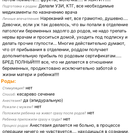
Делали УЗИ, КТГ, все необходимые
Подготовка к родам:
медикаменты по назначению врача
Нареканий нет, все грамотно, душевно....
Личные впечатления:
Девочки, если уж так довелось, что вы попали в отделение
патологии беременных задолго до родов, не надо трепать
нервы врачам и проситься домой, уходить под подписку и
делать прочие глупости... Многие действительно думают,
что от прибывания в отделении, роддом получает
дополнительную прибыль по родовым сертификатам.....
БРЕД ПОЛНЫЙ!!!!! все, что ни делается в отношении
беременных, продиктовано исключительно заботой о
жизни матери и ребенка!!!!
Роды:
нет
Стимуляция?
кесарево сечение
Способ:
да (эпидуральную)
Анестезия?
нет
Рожали с мужем?
нет
Положили ребенка на живот сразу после родов?
нет
Ребенка приложили сразу к груди?
Анестезия делается не больно, в процессе
Процесс родов:
операции ничего не чувствуется.... находишься в сознании,