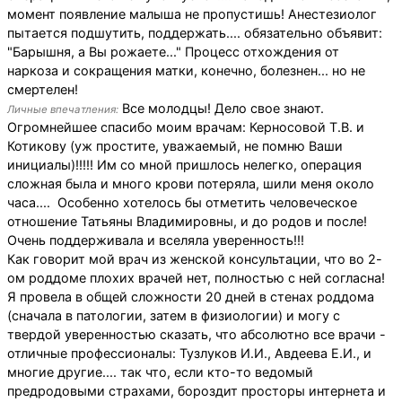
момент появление малыша не пропустишь! Анестезиолог
пытается подшутить, поддержать.... обязательно объявит:
"Барышня, а Вы рожаете..." Процесс отхождения от
наркоза и сокращения матки, конечно, болезнен... но не
смертелен!
Все молодцы! Дело свое знают.
Личные впечатления:
Огромнейшее спасибо моим врачам: Керносовой Т.В. и
Котикову (уж простите, уважаемый, не помню Ваши
инициалы)!!!!! Им со мной пришлось нелегко, операция
сложная была и много крови потеряла, шили меня около
часа.... Особенно хотелось бы отметить человеческое
отношение Татьяны Владимировны, и до родов и после!
Очень поддерживала и вселяла уверенность!!!
Как говорит мой врач из женской консультации, что во 2-
ом роддоме плохих врачей нет, полностью с ней согласна!
Я провела в общей сложности 20 дней в стенах роддома
(сначала в патологии, затем в физиологии) и могу с
твердой уверенностью сказать, что абсолютно все врачи -
отличные профессионалы: Тузлуков И.И., Авдеева Е.И., и
многие другие.... так что, если кто-то ведомый
предродовыми страхами, бороздит просторы интернета и