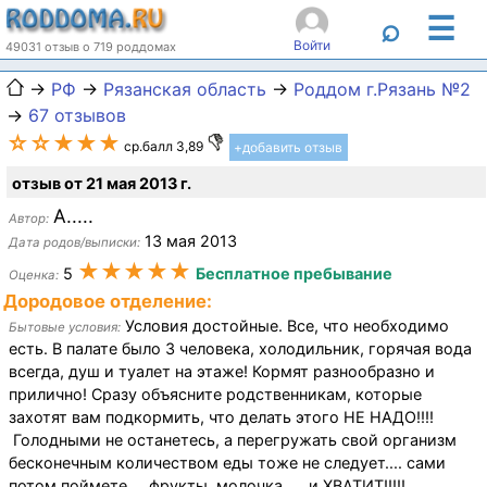
☰
⌕
Войти
49031 отзыв о 719 роддомах
→
РФ
→
Рязанская область
→
Роддом г.Рязань №2
→
67 отзывов
☆☆★★★
ср.балл 3,89
+добавить отзыв
отзыв от 21 мая 2013 г.
А.....
Автор:
13 мая 2013
Дата родов/выписки:
★★★★★
5
Бесплатное пребывание
Оценка:
Дородовое отделение:
Условия достойные. Все, что необходимо
Бытовые условия:
есть. В палате было 3 человека, холодильник, горячая вода
всегда, душ и туалет на этаже! Кормят разнообразно и
прилично! Сразу объясните родственникам, которые
захотят вам подкормить, что делать этого НЕ НАДО!!!!
Голодными не останетесь, а перегружать свой организм
бесконечным количеством еды тоже не следует.... сами
потом поймете.... фрукты, молочка..... и ХВАТИТ!!!!!