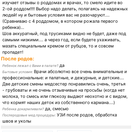
изучает отзывы о роддомах и врачах, то смело идите во
2-ой роддом!!!! Выбор надо делать, полагаясь на надежных
людей! ну и бытовые условия вас не разочаруют....
(Сравниваю с 4 роддомом, в котором рожала первого
ребенка)...
Шов аккуратный, под трусиками видно не будет, даже под
самыми низкими.... а через год, если будете ухаживать,
мазать специальным кремом от рубцов, то и совсем
пропадет!
После родов:
да
Ребенок лежал с Вами в палате?
Врачи абсолютно все очень внимательные и
Бытовые условия:
профессиональные: и палатные, и дежурные, и детские....
Две детские смены медсестер понравились очень, третья
- грубоваты и не очень отзывчивые на просьбы (когда нет
молока, то смесь или глюкозу выдают неохотно и с видом,
что кормят наших деток из собственного кармана....)
да, смесью
Ребенка докармливали?
УЗИ после родов, обработка
Послеродовые мед.процедуры:
швов и уколы