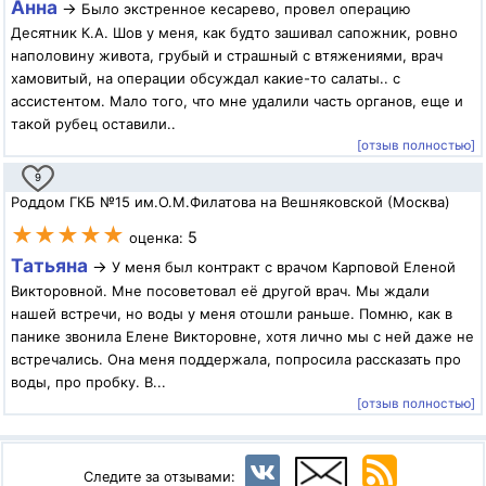
Анна
→
Было экстренное кесарево, провел операцию
Десятник К.А. Шов у меня, как будто зашивал сапожник, ровно
наполовину живота, грубый и страшный с втяжениями, врач
хамовитый, на операции обсуждал какие-то салаты.. с
ассистентом. Мало того, что мне удалили часть органов, еще и
такой рубец оставили..
[отзыв полностью]
9
Роддом ГКБ №15 им.О.М.Филатова на Вешняковской (Москва)
★★★★★
5
оценка:
Татьяна
→
У меня был контракт с врачом Карповой Еленой
Викторовной. Мне посоветовал её другой врач. Мы ждали
нашей встречи, но воды у меня отошли раньше. Помню, как в
панике звонила Елене Викторовне, хотя лично мы с ней даже не
встречались. Она меня поддержала, попросила рассказать про
воды, про пробку. В...
[отзыв полностью]
Следите за отзывами: