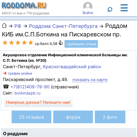
☰
⌕
Войти
49031 отзыв о 719 роддомах
Роддом
→
РФ
→
Роддома Санкт-Петербурга
→
КИБ им.С.П.Боткина на Пискаревском пр.
★★★★★
ср.балл 4,58
+добавить отзыв
Акушерское отделение Инфекционной клинической больницы им.
С.П. Боткина (ex. №30)
Санкт-Петербург,
Красногвардейский район
→
график мойки
Пискаревский проспект, д.49.
показать на карте
☎
+7(812)409-79-90
(справочная)
Сайт:
botkinaspb.ru
Неверные данные? Напишите нам!
25 отзывов
форум
2 фото
О роддоме