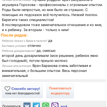
Личные впечатления:
акушерка Горохова - профессионалы с огромным опытом.
Роды были непростые, но мне было не страшно. С
помощью их подсказок всё получилось. Низкий поклон.
Берегите таких специалистов!
В послеродовом тоже замечательное отношение и ко мне,
и к ребенку. За вторым - только к ним!
После родов:
да
Ребенок лежал с Вами в палате?
отлично
Бытовые условия:
да, смесью
Ребенка докармливали?
второй день докармливали (мое решение, ребенок явно
был голодный), потом пришло молоко
Врач Баранова очень заботливая и
Личные впечатления:
внимательная, с большим опытом. Весь персонал
замечательный
Пожаловаться
Спасибо автору!
модератору
пока нет благодарностей
Поделиться:
ещё...