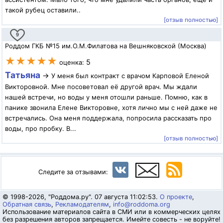
такой рубец оставили..
[отзыв полностью]
9
Роддом ГКБ №15 им.О.М.Филатова на Вешняковской (Москва)
★★★★★
5
оценка:
Татьяна
→
У меня был контракт с врачом Карповой Еленой
Викторовной. Мне посоветовал её другой врач. Мы ждали
нашей встречи, но воды у меня отошли раньше. Помню, как в
панике звонила Елене Викторовне, хотя лично мы с ней даже не
встречались. Она меня поддержала, попросила рассказать про
воды, про пробку. В...
[отзыв полностью]
Следите за отзывами:
© 1998-2026, "Роддома.ру". 07 августа 11:02:53.
О проекте
,
Обратная связь
,
Рекламодателям
,
info@roddoma.org
Использование материалов сайта в СМИ или в коммерческих целях
без разрешения авторов запрещается. Имейте совесть - не воруйте!