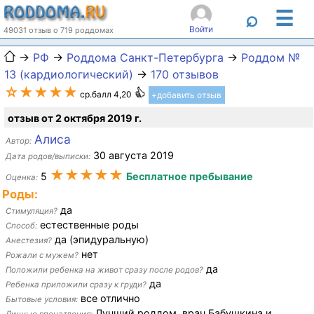
☰
⌕
Войти
49031 отзыв о 719 роддомах
→
РФ
→
Роддома Санкт-Петербурга
→
Роддом №
13 (кардиологический)
→
170 отзывов
☆★★★★
ср.балл 4,20
+добавить отзыв
отзыв от 2 октября 2019 г.
Алиса
Автор:
30 августа 2019
Дата родов/выписки:
★★★★★
5
Бесплатное пребывание
Оценка:
Роды:
да
Стимуляция?
естественные роды
Способ:
да (эпидуральную)
Анестезия?
нет
Рожали с мужем?
да
Положили ребенка на живот сразу после родов?
да
Ребенка приложили сразу к груди?
все отлично
Бытовые условия:
Лучший роддом. врач Бабушкина и