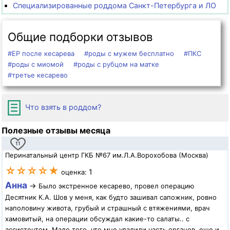
Специализированные роддома Санкт-Петербурга и ЛО
Общие подборки отзывов
#ЕР после кесарева
#роды с мужем бесплатно
#ПКС
#роды с миомой
#роды с рубцом на матке
#третье кесарево
Что взять в роддом?
Полезные отзывы месяца
11
Перинатальный центр ГКБ №67 им.Л.А.Ворохобова (Москва)
☆☆☆☆★
1
оценка:
Анна
→
Было экстренное кесарево, провел операцию
Десятник К.А. Шов у меня, как будто зашивал сапожник, ровно
наполовину живота, грубый и страшный с втяжениями, врач
хамовитый, на операции обсуждал какие-то салаты.. с
ассистентом. Мало того, что мне удалили часть органов, еще и