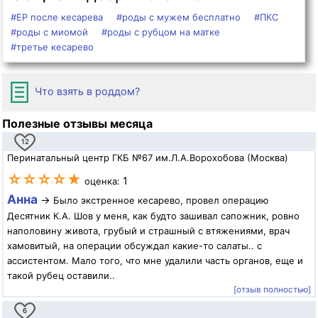
#ЕР после кесарева
#роды с мужем бесплатно
#ПКС
#роды с миомой
#роды с рубцом на матке
#третье кесарево
Что взять в роддом?
Полезные отзывы месяца
12
Перинатальный центр ГКБ №67 им.Л.А.Ворохобова (Москва)
☆☆☆☆★
1
оценка:
Анна
→
Было экстренное кесарево, провел операцию
Десятник К.А. Шов у меня, как будто зашивал сапожник, ровно
наполовину живота, грубый и страшный с втяжениями, врач
хамовитый, на операции обсуждал какие-то салаты.. с
ассистентом. Мало того, что мне удалили часть органов, еще и
такой рубец оставили..
[отзыв полностью]
6