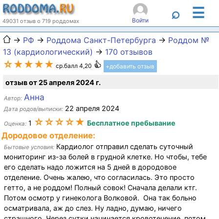
☰
⌕
Войти
49031 отзыв о 719 роддомах
→
РФ
→
Роддома Санкт-Петербурга
→
Роддом №
13 (кардиологический)
→
170 отзывов
☆★★★★
ср.балл 4,20
+добавить отзыв
отзыв от 25 апреля 2024 г.
Анна
Автор:
22 апреля 2024
Дата родов/выписки:
☆☆☆☆★
1
Бесплатное пребывание
Оценка:
Дородовое отделение:
Кардиолог отправил сделать суточный
Бытовые условия:
мониторинг из-за болей в грудной клетке. Но чтобы, тебе
его сделать надо ложится на 5 дней в дородовое
отделение. Очень жалею, что согласилась. Это просто
гетто, а не роддом! Полный совок! Сначала делали ктг.
Потом осмотр у гинеколога Волковой. Она так больно
осматривала, аж до слез. Ну ладно, думаю, ничего
страшного. Через сутки начинается кровотечение, потом