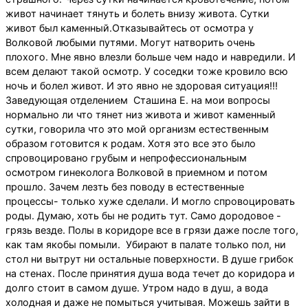
живот начинает тянуть и болеть внизу живота. Сутки
живот был каменный.Отказывайтесь от осмотра у
Волковой любыми путями. Могут натворить очень
плохого. Мне явно влезли больше чем надо и навредили. И
всем делают такой осмотр. У соседки тоже кровило всю
ночь и болел живот. И это явно не здоровая ситуация!!!
Заведующая отделением Сташина Е. на мои вопросы
нормально ли что тянет низ живота и живот каменный
сутки, говорила что это мой организм естественным
образом готовится к родам. Хотя это все это было
спровоцировано грубым и непрофессиональным
осмотром гинеколога Волковой в приемном и потом
прошло. Зачем лезть без поводу в естественные
процессы- только хуже сделали. И могло спровоцировать
роды. Думаю, хоть бы не родить тут. Само дородовое -
грязь везде. Полы в коридоре все в грязи даже после того,
как там якобы помыли. Убирают в палате только пол, ни
стол ни вытрут ни остальные поверхности. В душе грибок
на стенах. После принятия душа вода течет до коридора и
долго стоит в самом душе. Утром надо в душ, а вода
холодная и даже не помыться учитывая. Можешь зайти в