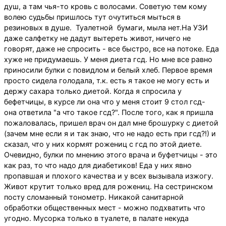
душ, а там чья-то кровь с волосами. Советую тем кому
волею судьбы пришлось тут очутиться мыться в
резиновых в душе. Туалетной бумаги, мыла нет.На УЗИ
даже салфетку не дадут вытереть живот, ничего не
говорят, даже не спросить - все быстро, все на потоке. Еда
хуже не придумаешь. У меня диета гсд. Но мне все равно
приносили булки с повидлом и белый хлеб. Первое время
просто сидела голодала, т.к. есть я такое не могу есть и
держу сахара только диетой. Когда я спросила у
бефетчицы, в курсе ли она что у меня стоит 9 стол гсд-
она ответила "а что такое гсд?". После того, как я пришла
пожаловалась, пришел врач он дал мне брошурку с диетой
(зачем мне если я и так знаю, что не надо есть при гсд?!) и
сказал, что у них кормят рожениц с гсд по этой диете.
Очевидно, булки по мнению этого врача и буфетчицы - это
как раз, то что надо для диабетиков! Еда у них явно
пропавшая и плохого качества и у всех вызывала изжогу.
Живот крутит только вред для рожениц. На сестринском
посту сломанный тонометр. Никакой санитарной
обработки общественных мест - можно подхватить что
угодно. Мусорка только в туалете, в палате некуда