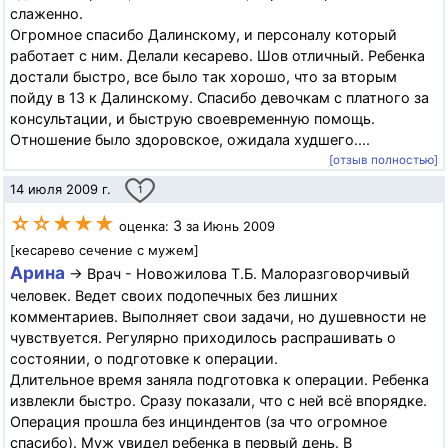
слаженно.
Огромное спасибо Далинскому, и персоналу который
работает с ним. Делали кесарево. Шов отличный. Ребенка
достали быстро, все было так хорошо, что за вторым
пойду в 13 к Далинскому. Спасибо девочкам с платного за
консультации, и быструю своевременную помощь.
Отношение было здоровское, ожидала худшего....
[отзыв полностью]
14 июля 2009 г.
1
☆☆★★★
3
оценка:
за Июнь 2009
[кесарево сечение с мужем]
Арина
→ Врач - Новожилова Т.Б. Малоразговорчивый
человек. Ведет своих подопечных без лишних
комментариев. Выполняет свои задачи, но душевности не
чувствуется. Регулярно приходилось распрашивать о
состоянии, о подготовке к операции.
Длительное время заняла подготовка к операции. Ребенка
извлекли быстро. Сразу показали, что с ней всё впорядке.
Операция прошла без инциндентов (за что огромное
спасибо). Муж увидел ребенка в первый день. В