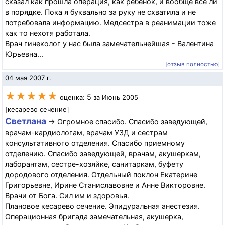
сказал как прошла операция, как ребенок, и вообще все ли
в порядке. Пока я буквально за руку не схватила и не
потребовала информацию. Медсестра в реанимации тоже
как то нехотя работала.
Врач гинеколог у нас была замечательнейшая - Валентина
Юрьевна...
[отзыв полностью]
04 мая 2007 г.
★★★★★
5
оценка:
за Июнь 2005
[кесарево сечение]
Светлана
→ Огромное спасибо. Спасибо заведующей,
врачам-кардиологам, врачам УЗД и сестрам
консультативного отделения. Спасибо приемному
отделению. Спасибо заведующей, врачам, акушеркам,
лаборантам, сестре-хозяйке, санитаркам, буфету
дородового отделения. Отдельный поклон Екатерине
Григорьевне, Ирине Станиславовне и Анне Викторовне.
Врачи от Бога. Сил им и здоровья.
Плановое кесарево сечение. Эпидуральная анестезия.
Операционная бригада замечательная, акушерка,