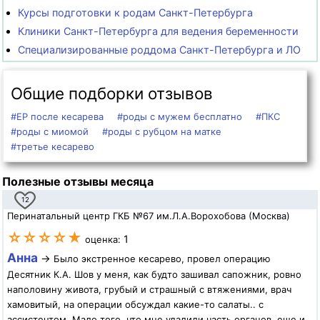
Курсы подготовки к родам Санкт-Петербурга
Клиники Санкт-Петербурга для ведения беременности
Специализированные роддома Санкт-Петербурга и ЛО
Общие подборки отзывов
#ЕР после кесарева
#роды с мужем бесплатно
#ПКС
#роды с миомой
#роды с рубцом на матке
#третье кесарево
Полезные отзывы месяца
12
Перинатальный центр ГКБ №67 им.Л.А.Ворохобова (Москва)
☆☆☆☆★
1
оценка:
Анна
→
Было экстренное кесарево, провел операцию
Десятник К.А. Шов у меня, как будто зашивал сапожник, ровно
наполовину живота, грубый и страшный с втяжениями, врач
хамовитый, на операции обсуждал какие-то салаты.. с
ассистентом. Мало того, что мне удалили часть органов, еще и