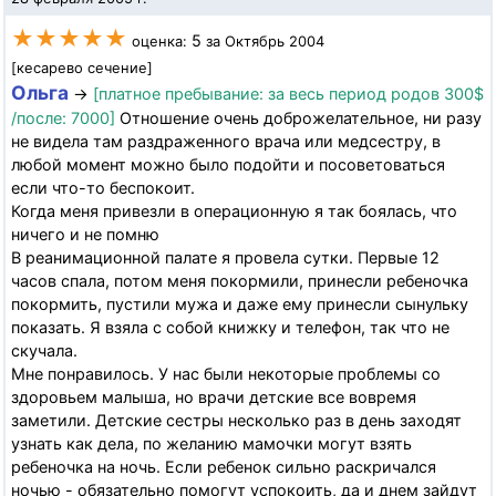
★★★★★
5
оценка:
за Октябрь 2004
[кесарево сечение]
Ольга
→
[платное пребывание: за весь период родов 300$
/после: 7000]
Отношение очень доброжелательное, ни разу
не видела там раздраженного врача или медсестру, в
любой момент можно было подойти и посоветоваться
если что-то беспокоит.
Когда меня привезли в операционную я так боялась, что
ничего и не помню
В реанимационной палате я провела сутки. Первые 12
часов спала, потом меня покормили, принесли ребеночка
покормить, пустили мужа и даже ему принесли сынульку
показать. Я взяла с собой книжку и телефон, так что не
скучала.
Мне понравилось. У нас были некоторые проблемы со
здоровьем малыша, но врачи детские все вовремя
заметили. Детские сестры несколько раз в день заходят
узнать как дела, по желанию мамочки могут взять
ребеночка на ночь. Если ребенок сильно раскричался
ночью - обязательно помогут успокоить, да и днем зайдут