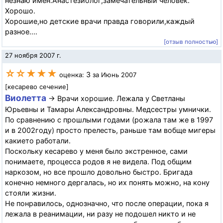
незнаю имен.Анастезиолог,замечательный человек.
Хорошо.
Хорошие,но детские врачи правда говорили,каждый
разное....
[отзыв полностью]
27 ноября 2007 г.
☆☆★★★
3
оценка:
за Июнь 2007
[кесарево сечение]
Виолетта
→ Врачи хорошие. Лежала у Светланы
Юрьевны и Тамары Александровны. Медсестры умнички.
По сравнению с прошлыми годами (рожала там же в 1997
и в 2002году) просто прелесть, раньше там вобще мигеры
какието работали.
Поскольку кесарево у меня было экстренное, сами
понимаете, процесса родов я не видела. Под общим
наркозом, но все прошло довольно быстро. Бригада
конечно немного дергалась, но их понять можно, на кону
стояли жизни.
Не понравилось, однозначно, что после операции, пока я
лежала в реанимации, ни разу не подошел никто и не