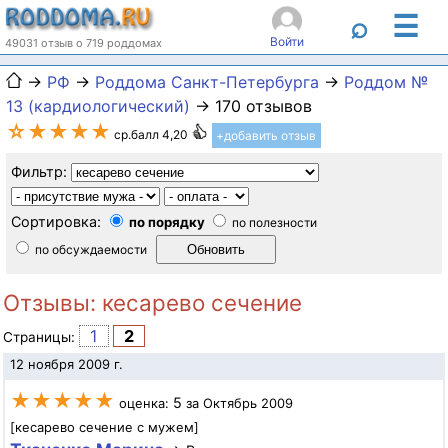
☰
⌕
Войти
49031 отзыв о 719 роддомах
→
РФ
→
Роддома Санкт-Петербурга
→
Роддом №
13 (кардиологический)
→ 170 отзывов
☆★★★★
ср.балл 4,20
+добавить отзыв
Фильтр:
Сортировка:
по порядку
по полезности
по обсуждаемости
Отзывы: кесарево сечение
1
2
Страницы:
12 ноября 2009 г.
★★★★★
5
оценка:
за Октябрь 2009
[кесарево сечение с мужем]