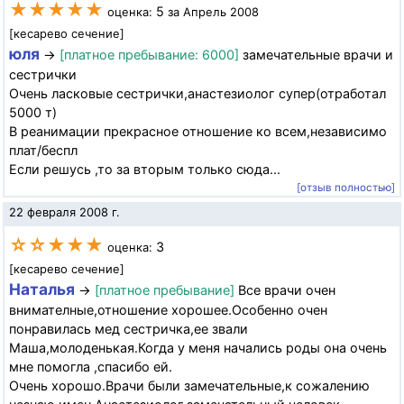
★★★★★
5
оценка:
за Апрель 2008
[кесарево сечение]
юля
→
[платное пребывание: 6000]
замечательные врачи и
сестрички
Очень ласковые сестрички,анастезиолог супер(отработал
5000 т)
В реанимации прекрасное отношение ко всем,независимо
плат/беспл
Если решусь ,то за вторым только сюда...
[отзыв полностью]
22 февраля 2008 г.
☆☆★★★
3
оценка:
[кесарево сечение]
Наталья
→
[платное пребывание]
Все врачи очен
внимателные,отношение хорошее.Особенно очен
понравилась мед сестричка,ее звали
Маша,молоденькая.Когда у меня начались роды она очень
мне помогла ,спасибо ей.
Очень хорошо.Врачи были замечательные,к сожалению