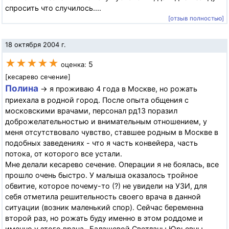
спросить что случилось....
[отзыв полностью]
18 октября 2004 г.
★★★★★
5
оценка:
[кесарево сечение]
Полина
→ я проживаю 4 года в Москве, но рожать
приехала в родной город. После опыта общения с
московскими врачами, персонал рд13 поразил
доброжелательностью и внимательным отношением, у
меня отсутствовало чувство, ставшее родным в Москве в
подобных заведениях - что я часть конвейера, часть
потока, от которого все устали.
Мне делали кесарево сечение. Операции я не боялась, все
прошло очень быстро. У малыша оказалось тройное
обвитие, которое почему-то (?) не увидели на УЗИ, для
себя отметила решительность своего врача в данной
ситуации (возник маленький спор). Сейчас беременна
второй раз, но рожать буду именно в этом роддоме и
именно у этого врача- Балашевой Светланы Юрьевны.