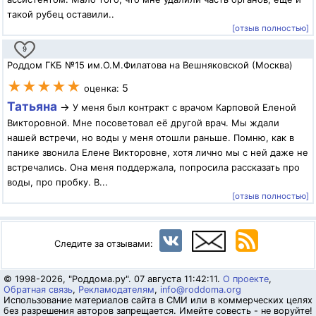
такой рубец оставили..
[отзыв полностью]
9
Роддом ГКБ №15 им.О.М.Филатова на Вешняковской (Москва)
★★★★★
5
оценка:
Татьяна
→
У меня был контракт с врачом Карповой Еленой
Викторовной. Мне посоветовал её другой врач. Мы ждали
нашей встречи, но воды у меня отошли раньше. Помню, как в
панике звонила Елене Викторовне, хотя лично мы с ней даже не
встречались. Она меня поддержала, попросила рассказать про
воды, про пробку. В...
[отзыв полностью]
Следите за отзывами:
© 1998-2026, "Роддома.ру". 07 августа 11:42:11.
О проекте
,
Обратная связь
,
Рекламодателям
,
info@roddoma.org
Использование материалов сайта в СМИ или в коммерческих целях
без разрешения авторов запрещается. Имейте совесть - не воруйте!