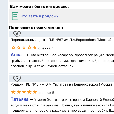
Вам может быть интересно:
Что взять в роддом?
Полезные отзывы месяца
12
Перинатальный центр ГКБ №67 им.Л.А.Ворохобова (Москва)
☆☆☆☆★
1
оценка:
Анна
→
Было экстренное кесарево, провел операцию Десят
грубый и страшный с втяжениями, врач хамовитый, на операц
органов, еще и такой рубец оставили..
9
Роддом ГКБ №15 им.О.М.Филатова на Вешняковской (Москва)
★★★★★
5
оценка:
Татьяна
→
У меня был контракт с врачом Карповой Елено
воды у меня отошли раньше. Помню, как в панике звонила Ел
поддержала, попросила рассказать про воды, про пробку. В..