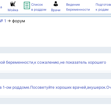
Список
Ведение
Подготов
а
в роддом
беременности
к родам
Мойка
Врачи
№ 1
→ форум
ной беременности,к сожалению,не показатель хорошего
 в 1-ом роддоме.Посоветуйте хороших врачей,акушерок.О