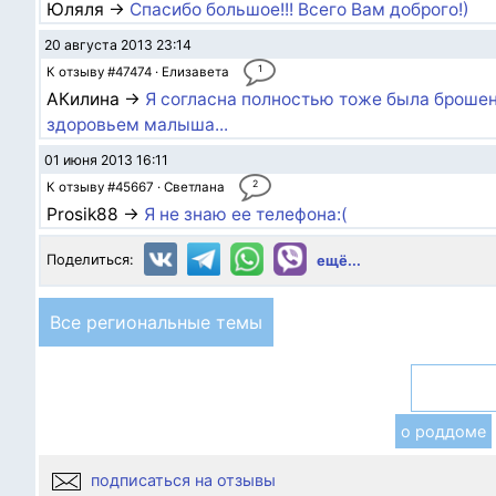
Юляля →
Спасибо большое!!! Всего Вам доброго!)
20 августа 2013 23:14
1
К отзыву #47474 · Елизавета
АКилина →
Я согласна полностью тоже была брошен
здоровьем малыша...
01 июня 2013 16:11
2
К отзыву #45667 · Светлана
Prosik88 →
Я не знаю ее телефона:(
Поделиться:
ещё...
Все региональные темы
о роддоме
подписаться на отзывы