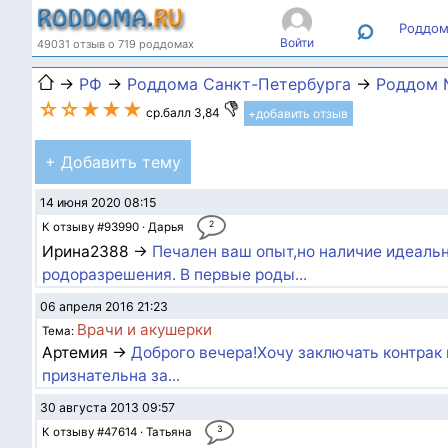
⌕
Роддом
Войти
49031 отзыв о 719 роддомах
→
РФ
→
Роддома Санкт-Петербурга
→
Роддом 
☆☆★★★
ср.балл 3,84
+добавить отзыв
+ Добавить тему
14 июня 2020 08:15
2
К отзыву #93990 · Дарья
Ирина2388 →
Печален ваш опыт,но наличие идеаль
родоразрешения. В первые роды...
06 апреля 2016 21:23
Врачи и акушерки
Тема:
Артемия →
Доброго вечера!Хочу заключать контрак
признательна за...
30 августа 2013 09:57
3
К отзыву #47614 · Татьяна