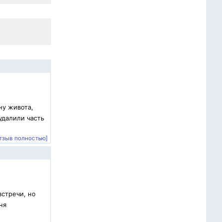
ну живота,
удалили часть
тзыв полностью]
встречи, но
ня