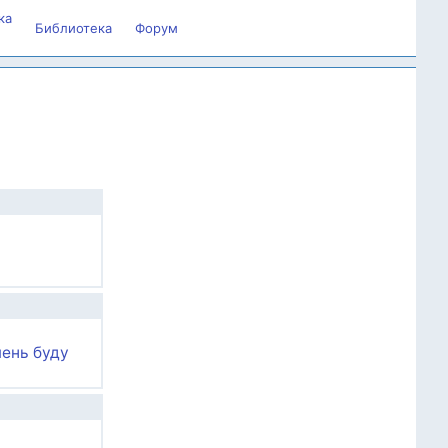
ка
Библиотека
Форум
чень буду