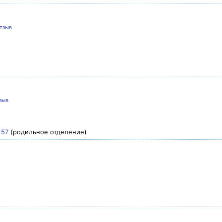
тзыв
зыв
-57
(родильное отделение)