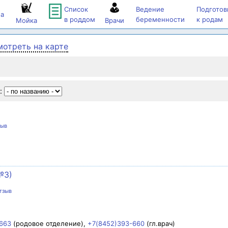
Список
Ведение
Подготов
а
в роддом
беременности
к родам
Мойка
Врачи
мотреть на карте
:
зыв
№3)
тзыв
663
(родовое отделение),
+7(8452)393-660
(гл.врач)