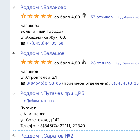
Роддом г.Балаково
3.
☆☆★★★
ср.балл 4,00
·
57 отзывов
+ Добавить о
Балаково
Больничный городок
ул.Академика Жук, 66.
☎
+7(8453)44-05-58
Роддом г.Балашов
4.
★★★★★
ср.балл 4,50
·
23 отзыва
+ Добавить от
Балашов
ул.Строителей д.1.
☎
8(84545)6-33-65
(приёмное отделение),
8(84545)6-33
Роддом г.Пугачев при ЦРБ
5.
+ Добавить отзыв
Пугачев
с.Клинцовка
ул.Советская, д.142.
Телефон: 8(845)74-22111, 22340.
Роддом г.Саратов №2
6.