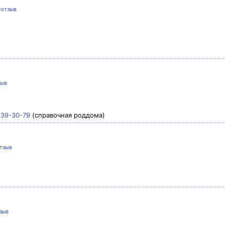
 отзыв
зыв
)39-30-79
(справочная роддома)
тзыв
зыв