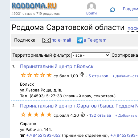
⌕
Роддом
Войти
49031 отзыв о 719 роддомах
Роддома Саратовской области
пос
Подписка:
по e-mail
в Telegram
Территориальный фильтр:
Сортировка
Перинатальный центр г.Вольск
1.
☆☆☆☆★
ср.балл 1,00
·
5 отзывов
+ Добавить от
Вольск
ул.Львова Роща, д.1в.
Тел. (84593) 5-27-33 (главный врач, секретарь)
Перинатальный центр г.Саратов (бывш. Роддом 
2.
☆★★★★
ср.балл 4,20
·
132 отзыва
+ Добавить о
Саратов
ул.Рабочая, 144.
☎
+7(8452)393-652
(приемное отделение),
+7(8452)393-