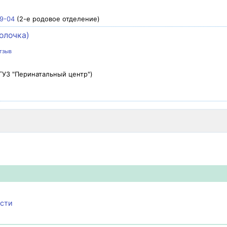
9-04
(2-е родовое отделение)
олочка)
тзыв
ГУЗ "Перинатальный центр")
ости