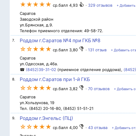
★★★★★
ср.балл 4,93
·
329 отзывов
+ Добавить
Саратов
Заводской район
ул.Брянская, д.9.
Телефон приемного отделения: 49-58-72.
Роддом г.Саратов №4 при ГКБ №8
7.
☆☆★★★
ср.балл 3,80
·
131 отзыв
+ Добавить от
Саратов
ул.Одесская, д.46а.
☎
(8452)39-31-02
(приемное отделение роддома),
(8452
Роддом г.Саратов при 1-й ГКБ
8.
☆☆★★★
ср.балл 3,82
·
70 отзывов
+ Добавить о
Саратов
ул.Хользунова, 19
Тел. (8452) 20-16-80, (8452) 51-51-21
Роддом г.Энгельс (ПЦ)
9.
☆☆★★★
ср.балл 4,00
·
43 отзыва
+ Добавить от
Энгельс