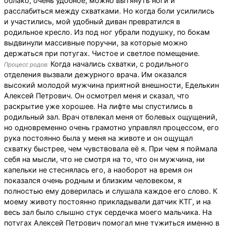
облако, очень удобное, можно вытянуть ноги и
расслабиться между схватками. Но когда боли усилились
и участились, мой удобный диван превратился в
родильное кресло. Из под ног убрали подушку, по бокам
выдвинули массивные поручни, за которые можно
держаться при потугах. Чистое и светлое помещение.
Когда начались схватки, с родильного
Процесс родов:
отделения вызвали дежурного врача. Им оказался
высокий молодой мужчина приятной внешности, Еделькин
Алексей Петрович. Он осмотрел меня и сказал, что
раскрытие уже хорошее. На лифте мы спустились в
родильный зал. Врач отвлекал меня от болевых ощущений,
но одновременно очень грамотно управлял процессом, его
рука постоянно была у меня на животе и он ощущал
схватку быстрее, чем чувствовала её я. При чем я поймала
себя на мысли, что не смотря на то, что он мужчина, ни
капельки не стеснялась его, а наоборот на время он
показался очень родным и близким человеком, я
полностью ему доверилась и слушала каждое его слово. К
моему животу постоянно прикладывали датчик КТГ, и на
весь зал было слышно стук сердечка моего мальчика. На
потугах Алексей Петрович помогал мне тужиться именно в