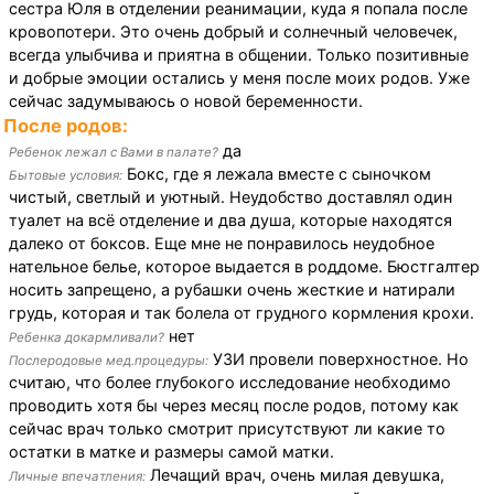
сестра Юля в отделении реанимации, куда я попала после
кровопотери. Это очень добрый и солнечный человечек,
всегда улыбчива и приятна в общении. Только позитивные
и добрые эмоции остались у меня после моих родов. Уже
сейчас задумываюсь о новой беременности.
После родов:
да
Ребенок лежал с Вами в палате?
Бокс, где я лежала вместе с сыночком
Бытовые условия:
чистый, светлый и уютный. Неудобство доставлял один
туалет на всё отделение и два душа, которые находятся
далеко от боксов. Еще мне не понравилось неудобное
нательное белье, которое выдается в роддоме. Бюстгалтер
носить запрещено, а рубашки очень жесткие и натирали
грудь, которая и так болела от грудного кормления крохи.
нет
Ребенка докармливали?
УЗИ провели поверхностное. Но
Послеродовые мед.процедуры:
считаю, что более глубокого исследование необходимо
проводить хотя бы через месяц после родов, потому как
сейчас врач только смотрит присутствуют ли какие то
остатки в матке и размеры самой матки.
Лечащий врач, очень милая девушка,
Личные впечатления: