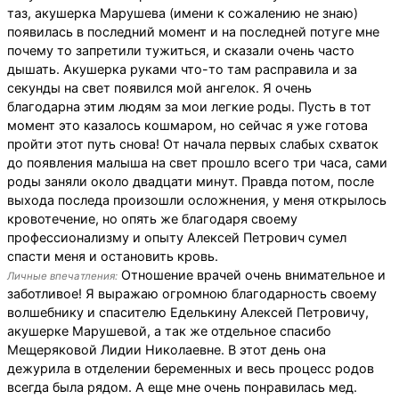
таз, акушерка Марушева (имени к сожалению не знаю)
появилась в последний момент и на последней потуге мне
почему то запретили тужиться, и сказали очень часто
дышать. Акушерка руками что-то там расправила и за
секунды на свет появился мой ангелок. Я очень
благодарна этим людям за мои легкие роды. Пусть в тот
момент это казалось кошмаром, но сейчас я уже готова
пройти этот путь снова! От начала первых слабых схваток
до появления малыша на свет прошло всего три часа, сами
роды заняли около двадцати минут. Правда потом, после
выхода последа произошли осложнения, у меня открылось
кровотечение, но опять же благодаря своему
профессионализму и опыту Алексей Петрович сумел
спасти меня и остановить кровь.
Отношение врачей очень внимательное и
Личные впечатления:
заботливое! Я выражаю огромною благодарность своему
волшебнику и спасителю Еделькину Алексей Петровичу,
акушерке Марушевой, а так же отдельное спасибо
Мещеряковой Лидии Николаевне. В этот день она
дежурила в отделении беременных и весь процесс родов
всегда была рядом. А еще мне очень понравилась мед.