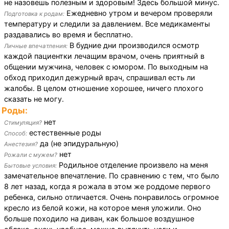
не назовешь полезным и здоровым! Здесь большой минус.
Ежедневно утром и вечером проверяли
Подготовка к родам:
температуру и следили за давлением. Все медикаменты
раздавались во время и бесплатно.
В будние дни производился осмотр
Личные впечатления:
каждой пациентки лечащим врачом, очень приятный в
общении мужчина, человек с юмором. По выходным на
обход приходил дежурный врач, спрашивал есть ли
жалобы. В целом отношение хорошее, ничего плохого
сказать не могу.
Роды:
нет
Стимуляция?
естественные роды
Способ:
да (не эпидуральную)
Анестезия?
нет
Рожали с мужем?
Родильное отделение произвело на меня
Бытовые условия:
замечательное впечатление. По сравнению с тем, что было
8 лет назад, когда я рожала в этом же роддоме первого
ребенка, сильно отличается. Очень понравилось огромное
кресло из белой кожи, на которое меня уложили. Оно
больше походило на диван, как большое воздушное