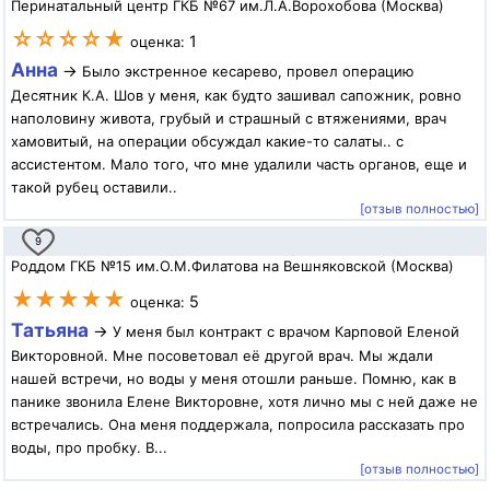
Перинатальный центр ГКБ №67 им.Л.А.Ворохобова (Москва)
☆☆☆☆★
1
оценка:
Анна
→
Было экстренное кесарево, провел операцию
Десятник К.А. Шов у меня, как будто зашивал сапожник, ровно
наполовину живота, грубый и страшный с втяжениями, врач
хамовитый, на операции обсуждал какие-то салаты.. с
ассистентом. Мало того, что мне удалили часть органов, еще и
такой рубец оставили..
[отзыв полностью]
9
Роддом ГКБ №15 им.О.М.Филатова на Вешняковской (Москва)
★★★★★
5
оценка:
Татьяна
→
У меня был контракт с врачом Карповой Еленой
Викторовной. Мне посоветовал её другой врач. Мы ждали
нашей встречи, но воды у меня отошли раньше. Помню, как в
панике звонила Елене Викторовне, хотя лично мы с ней даже не
встречались. Она меня поддержала, попросила рассказать про
воды, про пробку. В...
[отзыв полностью]