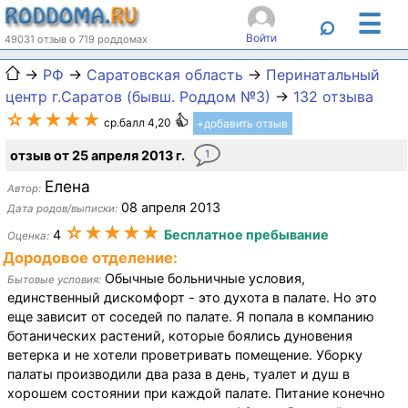
☰
⌕
Войти
49031 отзыв о 719 роддомах
→
РФ
→
Саратовская область
→
Перинатальный
центр г.Саратов (бывш. Роддом №3)
→
132 отзыва
☆★★★★
ср.балл 4,20
+добавить отзыв
отзыв от 25 апреля 2013 г.
1
Елена
Автор:
08 апреля 2013
Дата родов/выписки:
☆★★★★
4
Бесплатное пребывание
Оценка:
Дородовое отделение:
Обычные больничные условия,
Бытовые условия:
единственный дискомфорт - это духота в палате. Но это
еще зависит от соседей по палате. Я попала в компанию
ботанических растений, которые боялись дуновения
ветерка и не хотели проветривать помещение. Уборку
палаты производили два раза в день, туалет и душ в
хорошем состоянии при каждой палате. Питание конечно