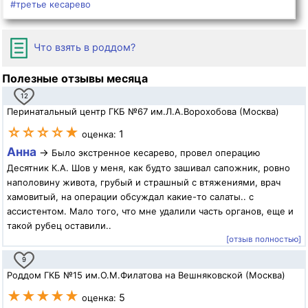
#третье кесарево
Что взять в роддом?
Полезные отзывы месяца
12
Перинатальный центр ГКБ №67 им.Л.А.Ворохобова (Москва)
☆☆☆☆★
1
оценка:
Анна
→
Было экстренное кесарево, провел операцию
Десятник К.А. Шов у меня, как будто зашивал сапожник, ровно
наполовину живота, грубый и страшный с втяжениями, врач
хамовитый, на операции обсуждал какие-то салаты.. с
ассистентом. Мало того, что мне удалили часть органов, еще и
такой рубец оставили..
[отзыв полностью]
9
Роддом ГКБ №15 им.О.М.Филатова на Вешняковской (Москва)
★★★★★
5
оценка: