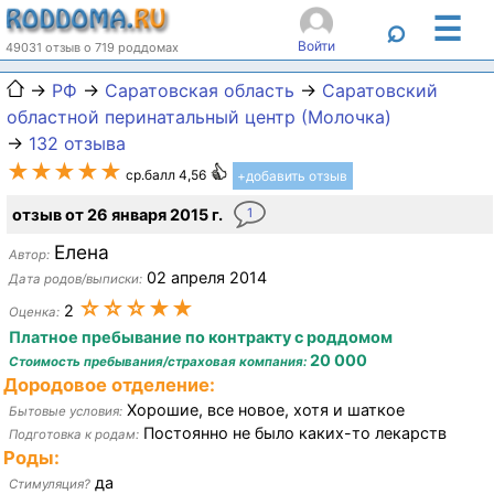
☰
⌕
Войти
49031 отзыв о 719 роддомах
→
РФ
→
Саратовская область
→
Саратовский
областной перинатальный центр (Молочка)
→
132 отзыва
★★★★★
ср.балл 4,56
+добавить отзыв
отзыв от 26 января 2015 г.
1
Елена
Автор:
02 апреля 2014
Дата родов/выписки:
☆☆☆★★
2
Оценка:
Платное пребывание по контракту с роддомом
20 000
Стоимость пребывания/страховая компания:
Дородовое отделение:
Хорошие, все новое, хотя и шаткое
Бытовые условия:
Постоянно не было каких-то лекарств
Подготовка к родам:
Роды:
да
Стимуляция?