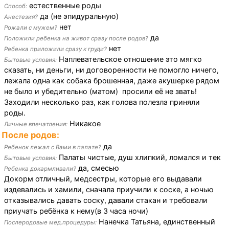
естественные роды
Способ:
да (не эпидуральную)
Анестезия?
нет
Рожали с мужем?
да
Положили ребенка на живот сразу после родов?
нет
Ребенка приложили сразу к груди?
Наплевательское отношение это мягко
Бытовые условия:
сказать, ни деньги, ни договоренности не помогло ничего,
лежала одна как собака брошенная, даже акушерке рядом
не было и убедительно (матом) просили её не звать!
Заходили несколько раз, как голова полезла приняли
роды.
Никакое
Личные впечатления:
После родов:
да
Ребенок лежал с Вами в палате?
Палаты чистые, душ хлипкий, ломался и тек
Бытовые условия:
да, смесью
Ребенка докармливали?
Докорм отличный, медсестры, которые его выдавали
издевались и хамили, сначала приучили к соске, а ночью
отказывались давать соску, давали стакан и требовали
приучать ребёнка к нему(в 3 часа ночи)
Нанечка Татьяна, единственный
Послеродовые мед.процедуры: