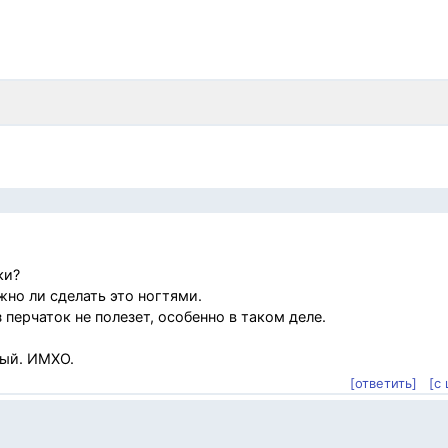
ки?
жно ли сделать это ногтями.
 перчаток не полезет, особенно в таком деле.
вый. ИМХО.
[ответить]
[с