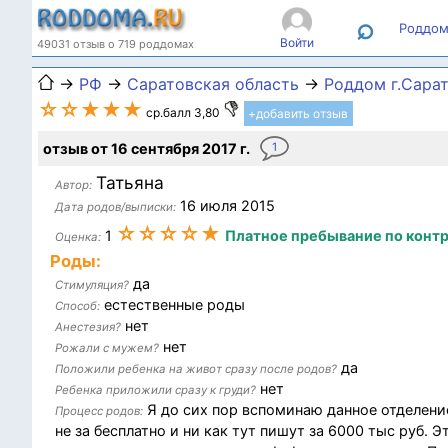
⌕
Роддом
Войти
49031 отзыв о 719 роддомах
→
РФ
→
Саратовская область
→
Роддом г.Сара
☆☆★★★
ср.балл 3,80
+добавить отзыв
отзыв от 16 сентября 2017 г.
1
Татьяна
Автор:
16 июля 2015
Дата родов/выписки:
☆☆☆☆★
1
Платное пребывание по контр
Оценка:
Роды:
да
Стимуляция?
естественные роды
Способ:
нет
Анестезия?
нет
Рожали с мужем?
да
Положили ребенка на живот сразу после родов?
нет
Ребенка приложили сразу к груди?
Я до сих пор вспоминаю данное отделение 
Процесс родов:
не за бесплатно и ни как тут пишут за 6000 тыс руб. 