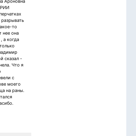
на Ароновна
ОРИИ
 перчатках
а разрывать
какое-то
т нее она
, а когда
столько
Владимир
й сказал -
нела. Что я
о
евели с
ове моего
ца на раны.
стался
асибо.