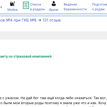
Список
Ведение
Подготов
а
в роддом
беременности
к родам
Мойка
Врачи
тов №4 при ГКБ №8
→
131 отзыв
акту со страховой компанией
с ужасом. Не дай бог там ещё когда либо оказаться. Так вот,
Это были мои вторые роды поэтому я знала уже что и как. Хочу