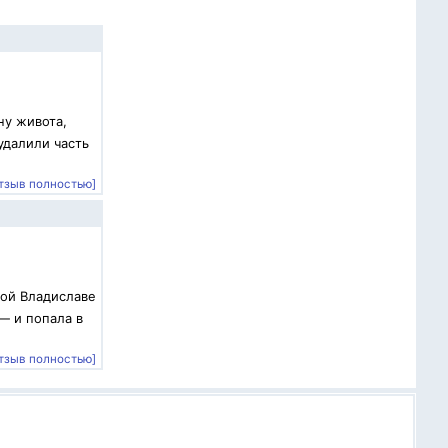
ну живота,
удалили часть
тзыв полностью]
вой Владиславе
— и попала в
тзыв полностью]