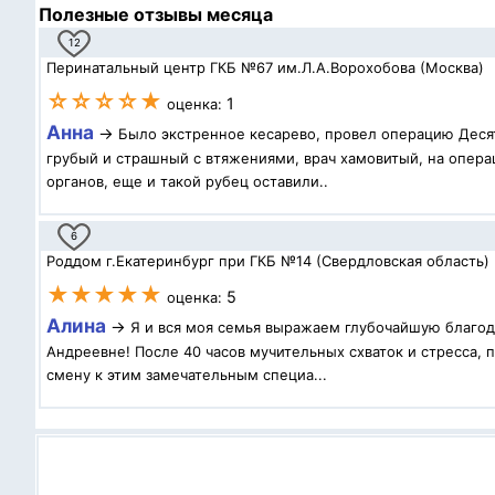
Полезные отзывы месяца
12
Перинатальный центр ГКБ №67 им.Л.А.Ворохобова (Москва)
☆☆☆☆★
1
оценка:
Анна
→
Было экстренное кесарево, провел операцию Десят
грубый и страшный с втяжениями, врач хамовитый, на операц
органов, еще и такой рубец оставили..
6
Роддом г.Екатеринбург при ГКБ №14 (Свердловская область)
★★★★★
5
оценка:
Алина
→
Я и вся моя семья выражаем глубочайшую благод
Андреевне! После 40 часов мучительных схваток и стресса,
смену к этим замечательным специа...