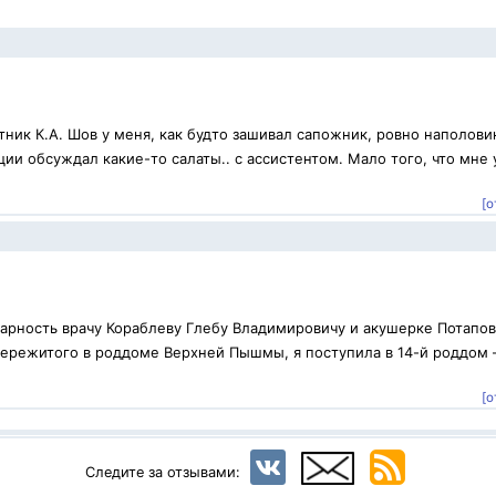
ник К.А. Шов у меня, как будто зашивал сапожник, ровно наполови
ии обсуждал какие-то салаты.. с ассистентом. Мало того, что мне 
[о
арность врачу Кораблеву Глебу Владимировичу и акушерке Потапо
 пережитого в роддоме Верхней Пышмы, я поступила в 14-й роддом 
[о
Следите за отзывами: