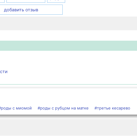
добавить отзыв
ости
#роды с миомой
#роды с рубцом на матке
#третье кесарево