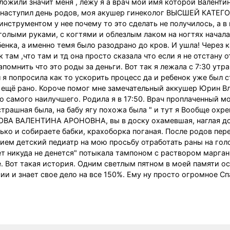
Положили значит меня , лежу я а врач мой имя которой Валенти
ут наступил день родов, моя акушер гинеколог ВЫСШЕЙ КАТЕГ
нструментом у нее почему то это сделать не получилось, а в
 голыми руками, с когтями и облезлым лаком на ногтях начал
енка, а именно темя было разодрано до кров. И ушла! Через 
там ,что там и тд она просто сказала что если я не отстану о
омнить что это роды за деньги. Вот так я лежала с 7:30 утра 
л я попросила как то ускорить процесс да и ребенок уже был 
то ещё рано. Короче помог мне замечательный аккушер Юрин 
 самого наилучшего. Родила я в 17:50. Врач проплаченный мо
трашная была, на бабу ягу похожа была " и тут я Вообще охре
РОВА ВАЛЕНТИНА АРОНОВНА, вы в доску охамевшая, наглая д
лько и собираете бабки, крахоборка поганая. После родов пер
ием детский педиатр на мою просьбу отработать раны на гол
ет никуда не денется" потыкала тампоном с раствором марган
. Вот такая история. Одним светлым пятном в моей памяти о
ии и знает свое дело на все 150%. Ему ну просто огромное Сп