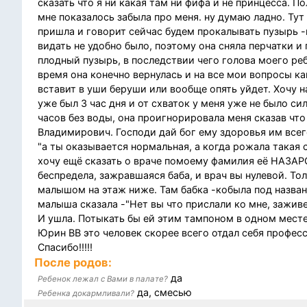
сказать что я ни какая там ни фифа и не принцесса. 
мне показалось забыла про меня. ну думаю ладно. Т
пришла и говорит сейчас будем прокалывать пузырь -и
видать не удобно было, поэтому она сняла перчатки и
плодный пузырь, в последствии чего голова моего реб
время она конечно вернулась и на все мои вопросы как 
вставит в уши беруши или вообще опять уйдет. Хочу нап
уже был 3 час дня и от схваток у меня уже не было си
часов без воды, она проигнорировала меня сказав ч
Владимирович. Господи дай бог ему здоровья им всего
"а ты оказывается нормальная, а когда рожала такая с
хочу ещё сказать о враче помоему фамилия её НАЗА
беспредела, зажравшаяся баба, и врач вы нулевой. То
малышом на этаж ниже. Там бабка -кобыла под назван
малыша сказала -"Нет вы что прислали ко мне, зажив
И ушла. Потыкать бы ей этим тампоном в одном месте
Юрин ВВ это человек скорее всего отдал себя професс
Спасибо!!!!!
После родов:
да
Ребенок лежал с Вами в палате?
да, смесью
Ребенка докармливали?