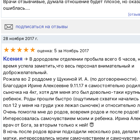
Врачи отзывчивые, думала отношение будет плохое, но оказа
ошиблась....
[отзы
подписаться на отзывы
28 ноября 2017 г.
★★★★★
5
оценка:
за Ноябрь 2017
Ксения
→ В дородовлм отделении пробыла всего 6 часов, н
время успела заметить,что весь персонал внимательный и
доброжелательный.
Рожала во 2 роддоме у Щукиной И. А. (по договоренности).
Благодаря Ирине Алексеевне 9.11.17 я самостоятельно роди
сыночка на 4кг, хотя для меня это был довольно-таки крупн
ребенок. Роды прошли быстро (ощутимые схватки начались в
пол 12 у меня на груди уже лежал сыночек) и относительно л
Очень помогла мне до родов, вовремя родов и после родов!
Интересовалась самочувствием моим и ребенка. Ирина Але
врач от Бога, за вторым только к ней! 😇
В ночь после родов врачи подходили несколько раз, делали
матки, интересовались моим самочувствием и самочувстви