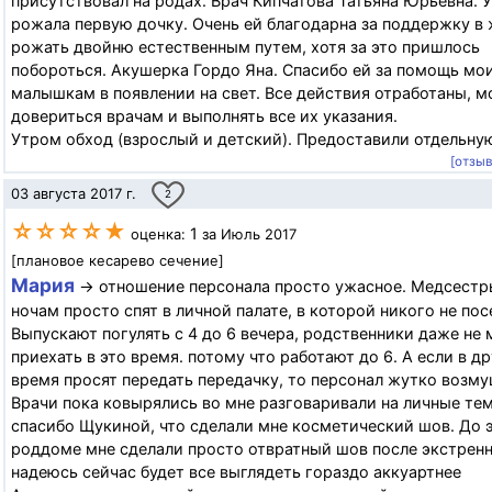
присутствовал на родах. Врач Кипчатова Татьяна Юрьевна. У
рожала первую дочку. Очень ей благодарна за поддержку в
рожать двойню естественным путем, хотя за это пришлось
побороться. Акушерка Гордо Яна. Спасибо ей за помощь мо
малышкам в появлении на свет. Все действия отработаны, 
довериться врачам и выполнять все их указания.
Утром обход (взрослый и детский). Предоставили отдельную
[отзы
03 августа 2017 г.
2
☆☆☆☆★
1
оценка:
за Июль 2017
[плановое кесарево сечение]
Мария
→ отношение персонала просто ужасное. Медсестр
ночам просто спят в личной палате, в которой никого не пос
Выпускают погулять с 4 до 6 вечера, родственники даже не 
приехать в это время. потому что работают до 6. А если в д
время просят передать передачку, то персонал жутко возму
Врачи пока ковырялись во мне разговаривали на личные те
спасибо Щукиной, что сделали мне косметический шов. До э
роддоме мне сделали просто отвратный шов после экстренн
надеюсь сейчас будет все выглядеть гораздо аккуартнее