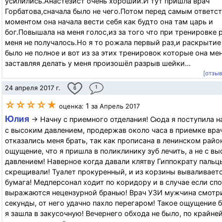
усилились.Анастезист очень хороший.И тут пришла врач
Горбатова,сначала было не чего.Потом перед самым ответс
моментом она начала вести себя как будто она там царь и
бог.Повышала на меня голос,из за того что при тренировке 
меня не получалось.Но я то рожала первый раз,и раскрытие
было не полное и вот из за этих тренировок которые она ме
заставляя делать у меня произошёл разрыв шейки...
[отзы
24 апреля 2017 г.
1
6
☆☆☆☆★
1
оценка:
за Апрель 2017
Юлия
→ Начну с приемного отделания! Сюда я поступила н
с высоким давлением, продержав около часа в приемке вра
отказались меня брать, так как прописана в ленинском райо
ощущение, что я пришла в поликлинику зуб лечить, а не с в
давлением! Наверное когда давали клятву Гиппократу пальц
скрещивали! Туалет прокуренный, и из корзины вываливаетс
бумага! Медперсонал ходит по коридору и в случае если сп
выражаются нецензурной бранью! Врач УЗИ мужчина смотри
секунды, от него удачно пахло перегаром! Такое ощущение б
я зашла в закусочную! Вечернего обхода не было, по крайне