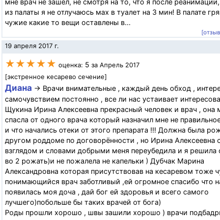
мне врач не зашёл, не смотря на то, что я после реанимации
из палаты я не отлучаюсь мах в туалет на 3 мин! В палате гря
чужие какие то вещи оставлены в...
[отзы
19 апреля 2017 г.
★★★★★
5
оценка:
за Апрель 2017
[экстренное кесарево сечение]
Диана
→ Врачи внимательные , каждый день обход , интер
самочувствием постоянно , все ли нас устаивает интересова
Щукина Ирина Алексеевна прекрасный человек и врач , она 
спасла от одного врача который назначил мне не правильно
и что начались отеки от этого препарата !!! Должна была ро
другом роддоме по договорённости , но Ирина Алексеевна 
взглядом и словами добрыми меня переубедила и я решила 
во 2 рожать)и не пожалела не капельки ) Дубчак Марина
Александровна которая присутствовав на кесаревом тоже ч
понимающийся врач заботливый ,ей огромное спасибо что н
появилась моя доча , дай бог ей здоровья и всего самого
лучшего)побольше бы таких врачей от бога)
Роды прошли хорошо , швы зашили хорошо ) врачи подбадр