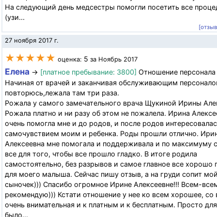
На следующий день медсестры помогли посетить все проц
(узи...
[отзы
27 ноября 2017 г.
★★★★★
5
оценка:
за Ноябрь 2017
Елена
→
[платное пребывание: 3800]
Отношение персонала 
Начиная от врачей и заканчивая обслуживающим персоналом
повторюсь,лежала там три раза.
Рожала у самого замечательного врача Щукиной Ирины Але
Рожала платно и ни разу об этом не пожалела. Ирина Алексе
очень помогла мне и до родов, и после родов интересовала
самочувствием моим и ребенка. Роды прошли отлично. Ири
Алексеевна мне помогала и поддерживала и по максимуму 
все для того, чтобы все прошло гладко. В итоге родила
самостоятельно, без разрывов и самое главное все хорошо
для моего малыша. Сейчас пишу отзыв, а на груди сопит мо
сыночек))) Спасибо огромное Ирине Алексеевне!!! Всем-все
рекомендую))) Кстати отношение у нее ко всем хорошее, со
очень внимательная и к платным и к бесплатным. Просто дл
было...