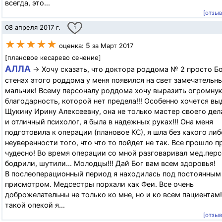
всегда, это...
[отзы
08 апреля 2017 г.
1
★★★★★
5
оценка:
за Март 2017
[плановое кесарево сечение]
АЛЛА
→ Хочу сказать, что доктора роддома № 2 просто Бог
стенах этого роддома у меня появился на свет замечательн
мальчик! Всему персоналу роддома хочу выразить огромну
благодарность, которой нет предела!!! Особенно хочется вы
Щукину Ирину Алексеевну, она не только мастер своего дел
и отличный психолог, я была в надежных руках!!! Она меня
подготовила к операции (плановое КС), я шла без какого либ
неуверенности того, что что то пойдет не так. Все прошло п
чудесно! Во время операции со мной разговаривал мед.перс
бодрили, шутили... Молодцы!!! Дай Бог вам всем здоровья!
В послеоперационный период я находилась под постоянным
присмотром. Медсестры порхали как Феи. Все очень
доброжелательны не только ко мне, но и ко всем пациентам
такой опекой я...
[отзы