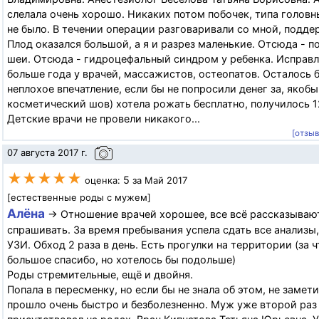
слелала очень хорошо. Никаких потом побочек, типа головн
не было. В течении операции разговаривали со мной, подде
Плод оказался большой, а я и разрез маленькие. Отсюда - 
шеи. Отсюда - гидроцефальный синдром у ребенка. Исправл
больше года у врачей, массажистов, остеопатов. Осталось 
неплохое впечатление, если бы не попросили денег за, якобы
косметический шов) хотела рожать бесплатно, получилось 12
Детские врачи не провели никакого...
[отзы
07 августа 2017 г.
★★★★★
5
оценка:
за Май 2017
[естественные роды с мужем]
Алёна
→ Отношение врачей хорошее, все всё рассказывают
спрашивать. За время пребывания успела сдать все анализы,
УЗИ. Обход 2 раза в день. Есть прогулки на территории (за ч
большое спасибо, но хотелось бы подольше)
Роды стремительные, ещё и двойня.
Попала в пересменку, но если бы не знала об этом, не замети
прошло очень быстро и безболезненно. Муж уже второй раз