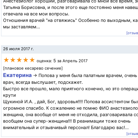
Анестезиолог хороший, разговаривала со мной все время, з
Татьяна Борисовна, и после этого еще постоянно меня наве
отвечала на все мои вопросы.
Отношения врачей "на отвяжись" Особенно по выходным, ка
мы заставляем...
[отзы
26 июля 2017 г.
★★★★★
5
оценка:
за Апрель 2017
[плановое кесарево сечение]
Екатерина
→ Попова у меня была палатным врачем, очен
врач, всегда выслушает, подскажет.
Быстро все прошло, мало приятного конечно, но это операци
крути
Щукиной И.А. , дай, Бог, здоровья!!!! Попова ассистентом бы
огромное спасибо. К сожалению не помню ФИО анастезиоло
женщина, она вообще от меня не отходила, разговаривала с
вообщем она супер-женщина!!! В реанимации тоже очень
внимательный и отзывчивый персонал! Благодарю вас!...
[отзы