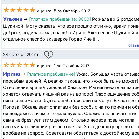
★★★★★
5
оценка:
за Октябрь 2017
Ульяна
→
[платное пребывание: 3800]
Рожала во 2 ротдоме
Щукиной! Могу сказать, что все прошло отлично, врачи прив
добрые, родила сама, спасибо Ирине Алексеевне Щукиной и
отдельное спасибо акушерке Гордо Яне!!!...
[отзы
24 октября 2017 г.
3
☆☆☆☆★
1
оценка:
за Октябрь 2017
Ирина
→
[платное пребывание]
Ужас. Большая часть отзыво
просьбам врачей! А реалия такова, что хуже быть не может!
Отношение врачей ужасное! Хамское! Им наплевать на пацие
хочется отвечать лишний раз на вопрос! Плюс ощущение со
непогрешимости, будто ошибаться они не могут. В частнос
Попова! Обкалывает опиатами без особых на то причин и об
ей невдомёк зачем это было нужно. Сложилось впечатление,
сама не брезгует этим делом. Столько нервов повымотала,
вспоминать лишний раз не хочется. Зато денежку просить - 
вообще не вопрос. Советовали обратиться к достойному вр