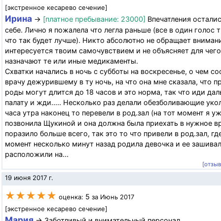
[экстренное кесарево сечение]
Ирина
→
[платное пребывание: 23000]
Впечатления осталис
себе. Лично я пожалела что легла раньше (все в один голос 
что так будет лучше). Никто абсолютно не обращает внимани
интересуется твоим самочувствием и не объясняет для чего
назначают те или иные медикаменты.
Схватки начались в ночь с субботы на воскресенье, о чем с
врачу дежурившему в ту ночь, на что она мне сказала, что п
роды могут длится до 18 часов и это норма, так что иди дал
палату и жди..... Несколько раз делали обезболивающие укол
часа утра наконец то перевели в род.зал (на тот момент я у
позвонила Щукиной и она должна была приехать в нужное вр
поразило больше всего, так это то что привели в род.зал, где
момент несколько минут назад родила девочка и ее зашивал
расположили на...
[отзы
19 июня 2017 г.
★★★★★
5
оценка:
за Июнь 2017
[экстренное кесарево сечение]
Мария
→ Заботливый и внимательный персонал