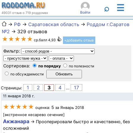
☰
⌕
Войти
49031 отзыв о 719 роддомах
→
РФ
→
Саратовская область
→
Роддом г.Саратов
№2
→ 329 отзывов
★★★★★
ср.балл 4,93
+добавить отзыв
Фильтр:
Сортировка:
по порядку
по полезности
по обсуждаемости
1
2
3
4
17
Страницы:
...
11 января 2018 г.
★★★★★
5
оценка:
за Январь 2018
[экстренное кесарево сечение]
Акжанара
→ Прооперировали быстро и качественно, без
осложнений