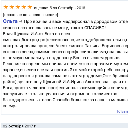
★★★★★
5
оценка:
за Сентябрь 2016
[плановое кесарево сечение]
Ольга
→ Про врачей и весь медперсонал в дородовом отде
ничего плохого сказать не могу,только СПАСИБО!
Врач Щукина И.А.от Бога во всех
смыслах,быстро,профессионально,четко,доброжелательно,
контролировала процесс.Анестезиолог Татьяна Борисовна в
высшего звена,помимо своего профессионализма,она оказы
огромную моральную поддержку.Все на высшем уровне.
Решение кесарево мы приняли совместно с врачом и мужем
заранее,взвесив все за и против.Это мой второй ребенок,к
плод,первого я рожала сама не в этом роддоме(Октябрьски
район),зря что не у Щукиной И.А.Ирина Алексеевна- врач от
Бога,просто человек- профессионал,занимающийся своим 
заслуживает только уважения и огромное колличество
благодарственных слов.Спасибо большое за нашего малыша!!!!
всему...
[отзы
02 октября 2017 г.