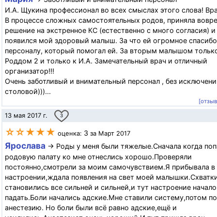
И.А. Щукина профессионал во всех смыслах этого слова! Вра
В процессе сложных самостоятельных родов, приняла вовр
решение на экстренное КС (естественно с много согласия) и
появился мой здоровый малыш. За что ей огромное спасибо
персоналу, который помогал ей. За вторым малышом тольк
Роддом 2 и только к И.А. Замечательный врач и отличный
организатор!!!
Очень заботливый и внимательный персонал , без исключени
столовой)))...
[отзы
13 мая 2017 г.
3
☆☆★★★
3
оценка:
за Март 2017
Ярослава
→ Роды у меня были тяжелые.Сначала когда поп
родовую палату ко мне отнеслись хорошо.Проверяли
постоянно,смотрели за моим самочувствием.Я прибывала в
настроении,ждала появления на свет моей малышки.Схватк
становились все сильней и сильней,и тут настроение начало
падать.Боли начались адские.Мне ставили систему,потом п
анестезию. Но боли были всё равно адские,ещё и