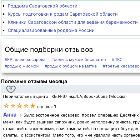
Роддома Саратовской области
Курсы подготовки к родам Саратовской области
Клиники Саратовской области для ведения беременности
Специализированные роддома России
Общие подборки отзывов
#ЕР после кесарева
#роды с мужем бесплатно
#ПКС
#роды с миомой
#роды с рубцом на матке
#третье кесарево
Полезные отзывы месяца
11
Перинатальный центр ГКБ №67 им.Л.А.Ворохобова (Москва)
☆☆☆☆★
1
оценка:
Анна
→
Было экстренное кесарево, провел операцию Десятник 
меня, как будто зашивал сапожник, ровно наполовину живота, гр
страшный с втяжениями, врач хамовитый, на операции обсуждал 
салаты.. с ассистентом. Мало того, что мне удалили часть органов