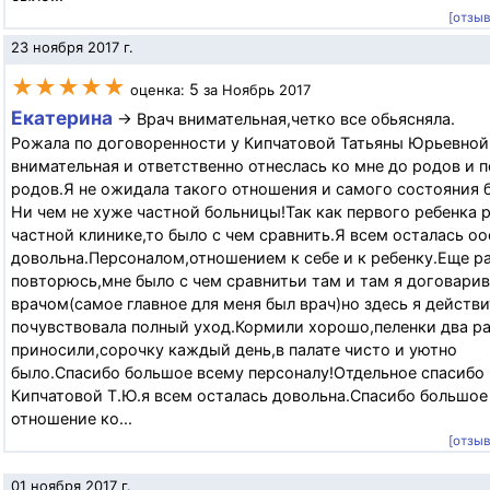
[отзы
23 ноября 2017 г.
★★★★★
5
оценка:
за Ноябрь 2017
Екатерина
→ Врач внимательная,четко все обьясняла.
Рожала по договоренности у Кипчатовой Татьяны Юрьевной
внимательная и ответственно отнеслась ко мне до родов и 
родов.Я не ожидала такого отношения и самого состояния 
Ни чем не хуже частной больницы!Так как первого ребенка 
частной клинике,то было с чем сравнить.Я всем осталась о
довольна.Персоналом,отношением к себе и к ребенку.Еще р
повторюсь,мне было с чем сравнитьи там и там я договарив
врачом(самое главное для меня был врач)но здесь я действ
почувствовала полный уход.Кормили хорошо,пеленки два ра
приносили,сорочку каждый день,в палате чисто и уютно
было.Спасибо большое всему персоналу!Отдельное спасибо
Кипчатовой Т.Ю.я всем осталась довольна.Спасибо большое 
отношение ко...
[отзы
01 ноября 2017 г.