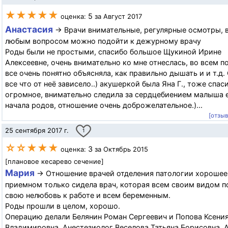
★★★★★
5
оценка:
за Август 2017
Анастасия
→ Врачи внимательные, регулярные осмотры, в
любым вопросом можно подойти к дежурному врачу
Роды были не простыми, спасибо большое Щукиной Ирине
Алексеевне, очень внимательно ко мне отнеслась, во всем п
все очень понятно объясняла, как правильно дышать и и т.д.
все что от неё зависело..) акушеркой была Яна Г., тоже спас
огромное, внимательно следила за сердцебиением малыша 
начала родов, отношение очень доброжелательное.)...
[отзы
25 сентября 2017 г.
1
☆☆★★★
3
оценка:
за Октябрь 2015
[плановое кесарево сечение]
Мария
→ Отношение врачей отделения патологии хорошее.
приемном только сидела врач, которая всем своим видом п
свою нелюбовь к работе и всем беременным.
Роды прошли в целом, хорошо.
Операцию делали Белянин Роман Сергеевич и Попова Ксени
Владимировна. Анестезиолог Веселова Татьяна Борисовна. 