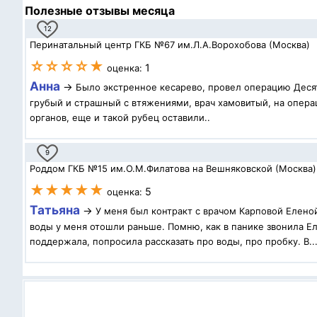
Полезные отзывы месяца
12
Перинатальный центр ГКБ №67 им.Л.А.Ворохобова (Москва)
☆☆☆☆★
1
оценка:
Анна
→
Было экстренное кесарево, провел операцию Десят
грубый и страшный с втяжениями, врач хамовитый, на операц
органов, еще и такой рубец оставили..
9
Роддом ГКБ №15 им.О.М.Филатова на Вешняковской (Москва)
★★★★★
5
оценка:
Татьяна
→
У меня был контракт с врачом Карповой Елено
воды у меня отошли раньше. Помню, как в панике звонила Ел
поддержала, попросила рассказать про воды, про пробку. В..