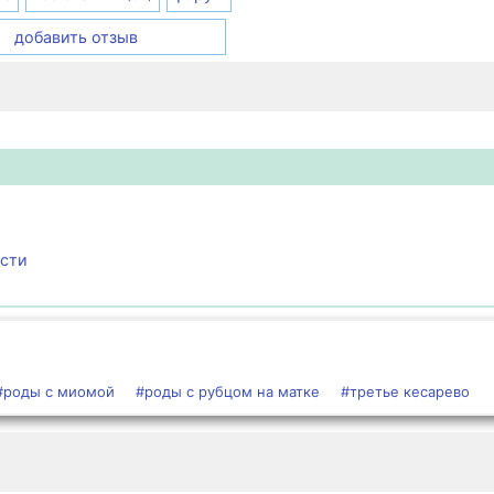
добавить отзыв
ости
#роды с миомой
#роды с рубцом на матке
#третье кесарево