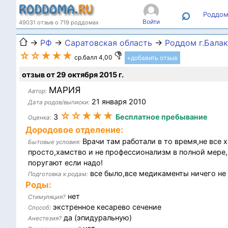
⌕
Роддом
Войти
49031 отзыв о 719 роддомах
→
РФ
→
Саратовская область
→
Роддом г.Бала
☆☆★★★
ср.балл 4,00
+добавить отзыв
отзыв от 29 октября 2015 г.
МАРИЯ
Автор:
21 января 2010
Дата родов/выписки:
☆☆★★★
3
Бесплатное пребывание
Оценка:
Дородовое отделение:
Врачи там работали в то время,не все
Бытовые условия:
просто,хамство и не профессионализм в полной мере,
поругают если надо!
все было,все медикаменты ничего не
Подготовка к родам:
Роды:
нет
Стимуляция?
экстренное кесарево сечение
Способ:
да (эпидуральную)
Анестезия?