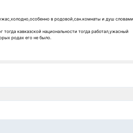
ужас,холодно,особенно в родовой,сан.комнаты и душ словами
.
ог тогда кавказской национальности тогда работал,ужасный
орых родах его не было.