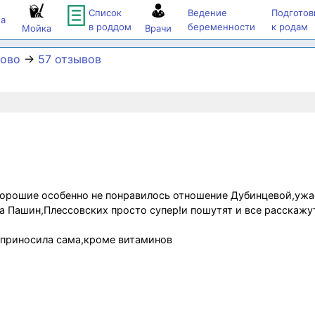
Список
Ведение
Подготов
а
в роддом
беременности
к родам
Мойка
Врачи
ково
→
57 отзывов
 хорошие особенно не понравилось отношение Дубинцевой,ужа
а Пашин,Плессовских просто супер!и пошутят и все расскажу
 приносила сама,кроме витаминов