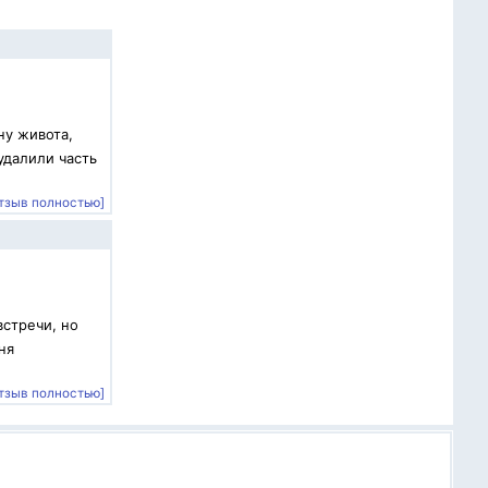
ну живота,
удалили часть
тзыв полностью]
встречи, но
ня
тзыв полностью]