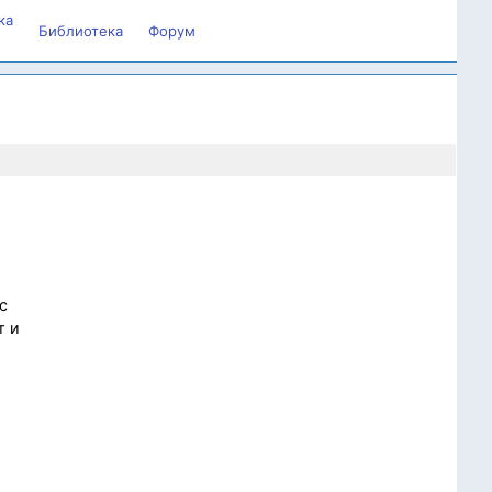
ка
Библиотека
Форум
с
т и