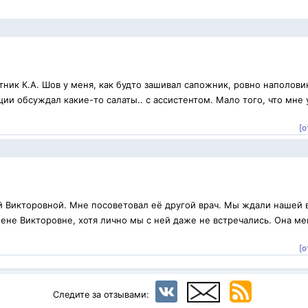
ник К.А. Шов у меня, как будто зашивал сапожник, ровно наполови
ии обсуждал какие-то салаты.. с ассистентом. Мало того, что мне 
[о
й Викторовной. Мне посоветовал её другой врач. Мы ждали нашей 
ене Викторовне, хотя лично мы с ней даже не встречались. Она ме
.
[о
Следите за отзывами: