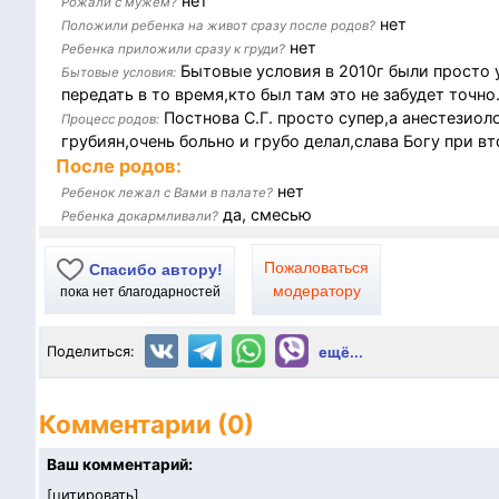
нет
Рожали с мужем?
нет
Положили ребенка на живот сразу после родов?
нет
Ребенка приложили сразу к груди?
Бытовые условия в 2010г были просто 
Бытовые условия:
передать в то время,кто был там это не забудет точно
Постнова С.Г. просто супер,а анестезиол
Процесс родов:
грубиян,очень больно и грубо делал,слава Богу при вт
После родов:
нет
Ребенок лежал с Вами в палате?
да, смесью
Ребенка докармливали?
Пожаловаться
Спасибо автору!
модератору
пока нет благодарностей
Поделиться:
ещё...
Комментарии (0)
Ваш комментарий:
[
цитировать
]