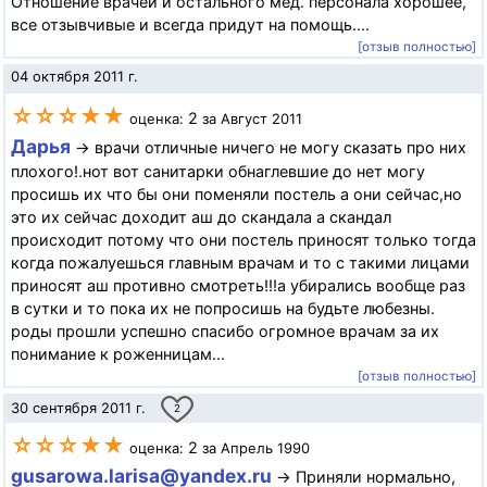
Отношение врачей и остального мед. персонала хорошее,
все отзывчивые и всегда придут на помощь....
[отзыв полностью]
04 октября 2011 г.
☆☆☆★★
2
оценка:
за Август 2011
Дарья
→ врачи отличные ничего не могу сказать про них
плохого!.нот вот санитарки обнаглевшие до нет могу
просишь их что бы они поменяли постель а они сейчас,но
это их сейчас доходит аш до скандала а скандал
происходит потому что они постель приносят только тогда
когда пожалуешься главным врачам и то с такими лицами
приносят аш противно смотреть!!!а убирались вообще раз
в сутки и то пока их не попросишь на будьте любезны.
роды прошли успешно спасибо огромное врачам за их
понимание к роженницам...
[отзыв полностью]
30 сентября 2011 г.
2
☆☆☆★★
2
оценка:
за Апрель 1990
gusarowa.larisa@yandex.ru
→ Приняли нормально,