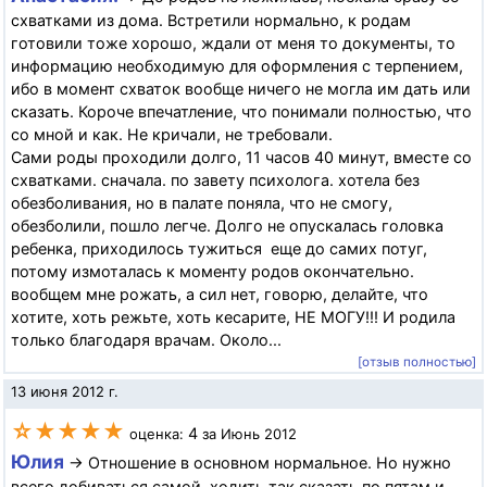
схватками из дома. Встретили нормально, к родам
готовили тоже хорошо, ждали от меня то документы, то
информацию необходимую для оформления с терпением,
ибо в момент схваток вообще ничего не могла им дать или
сказать. Короче впечатление, что понимали полностью, что
со мной и как. Не кричали, не требовали.
Сами роды проходили долго, 11 часов 40 минут, вместе со
схватками. сначала. по завету психолога. хотела без
обезболивания, но в палате поняла, что не смогу,
обезболили, пошло легче. Долго не опускалась головка
ребенка, приходилось тужиться еще до самих потуг,
потому измоталась к моменту родов окончательно.
вообщем мне рожать, а сил нет, говорю, делайте, что
хотите, хоть режьте, хоть кесарите, НЕ МОГУ!!! И родила
только благодаря врачам. Около...
[отзыв полностью]
13 июня 2012 г.
☆★★★★
4
оценка:
за Июнь 2012
Юлия
→ Отношение в основном нормальное. Но нужно
всего добиваться самой, ходить так сказать по пятам и