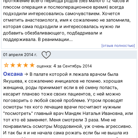
протяжение всего периода родов (без малого 12 часов и
плюсом операция и послеоперационное время) всегда
подходили интересовались самочувствием. Хочется
отметить анастезиолога, имя к сожалению не запомнила,
которая сама подходили и интересовалась нужно ли
добавить обезбаливающего, подбадривали и
поддерживала. В реанимации...
[отзыв полностью]
01 апреля 2014 г.
1
☆★★★★
4
оценка:
за Сентябрь 2014
Оксана
→ В палате которой я лежала врачом была
Якушева, к сожалению инициалов не помню. хорошая
женщина, роды принимает если в её смену попасть,
кесарит планово тоже своих пациентов, с ней можно
поговорить о любой своей проблеме. Утром проводят
осмотры тех кого лечащие врачи посчитают нужным
"посмотреть" главный врач Мандяк Наталья Ивановна, или
тот кто её заменяет. Меня смотрели 3 раза. Мне не
понравились осмотры Мордовиной, уж очень агрессивно.
И так бы я и не начала сама рожать если бы не вышла из