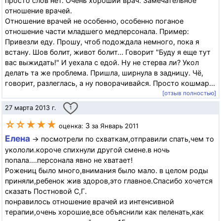
просто слов нет. Очень хороший врач. Замечательное
отношение врачей.
Отношение врачей не особенно, особенно поганое
отношение части младшего медперсонала. Пример:
Привезли еду. Прошу, чтоб подождала немного, пока я
встану. Шов болит, живот болит... Говорит "Буду я еще тут
вас выжидать!" И уехала с едой. Ну не стерва ли? Укол
делать та же проблема. Пришла, ширнула в задницу. Чё,
говорит, разлеглась, а ну поворачивайся. Просто кошмар...
[отзыв полностью]
27 марта 2013 г.
1
☆☆★★★
3
оценка:
за Январь 2011
Елена
→ посмотрели по схваткам,отправили спать,чем то
укололи.короче спихнули другой смене.в ночь
попала....персонала явно не хватает!
Рожениц было много,внимания было мало. в целом роды
приняли,ребенок жив здоров,это главное.Спасибо хочется
сказать Постновой С,Г.
понравилось отношение врачей из интенсивной
терапии,очень хорошие,все объяснили как пеленать,как