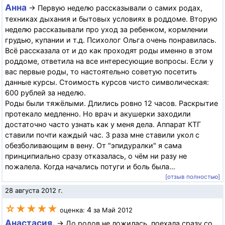
Анна
→ Первую неделю рассказывали о самих родах,
техниках дыхания и бытовых условиях в роддоме. Вторую
неделю рассказывали про уход за ребенком, кормлении
грудью, купании и т.д. Психолог Ольга очень понравилась.
Всё рассказала от и до как проходят роды именно в этом
роддоме, ответила на все интересующие вопросы. Если у
вас первые роды, то настоятельно советую посетить
данные курсы. Стоимость курсов чисто символическая:
600 рублей за неделю.
Роды были тяжёлыми. Длились ровно 12 часов. Раскрытие
протекало медленно. Но врач и акушерки заходили
достаточно часто узнать как у меня дела. Аппарат КТГ
ставили почти каждый час. 3 раза мне ставили укол с
обезболивающим в вену. От "эпидуралки" я сама
принципиально сразу отказалась, о чём ни разу не
пожалела. Когда начались потуги и боль была...
[отзыв полностью]
28 августа 2012 г.
☆★★★★
4
оценка:
за Май 2012
Анастасия.
→ До родов не ложилась, поехала сразу со