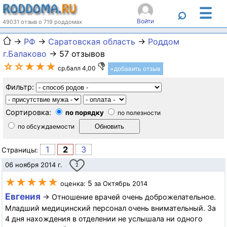
☰
⌕
Войти
49031 отзыв о 719 роддомах
→
РФ
→
Саратовская область
→
Роддом
г.Балаково
→ 57 отзывов
☆☆★★★
ср.балл 4,00
+добавить отзыв
Фильтр:
Сортировка:
по порядку
по полезности
по обсуждаемости
1
2
3
Страницы:
06 ноября 2014 г.
2
★★★★★
5
оценка:
за Октябрь 2014
Евгения
→ Отношение врачей очень доброжелательное.
Младший медицинский персонал очень внимательный. За
4 дня нахождения в отделении не услышала ни одного