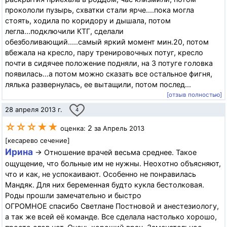
прокололи пузырь, схватки стали ярче....пока могла
стоять, ходила по коридору и дышала, потом
легла...подключили КТГ, сделали
обезболивающий.....самый яркий момент мин.20, потом
вбежала на кресло, пару тренировочных потуг, кресло
почти в сидячее положение подняли, на 3 потуге головка
появилась...а потом можно сказать все остальное фигня,
лялька развернулась, ее вытащили, потом послед...
[отзыв полностью]
28 апреля 2013 г.
4
☆☆☆★★
2
оценка:
за Апрель 2013
[кесарево сечение]
Ирина
→ Отношение врачей весьма среднее. Такое
ощущение, что больные им не нужны. Неохотно объясняют,
что и как, не успокаивают. Особенно не понравилась
Мандяк. Для них беременная будто кукла бестолковая.
Роды прошли замечательно и быстро
ОГРОМНОЕ спасибо Светлане Постновой и анестезиологу,
а так же всей её команде. Все сделала настолько хорошо,