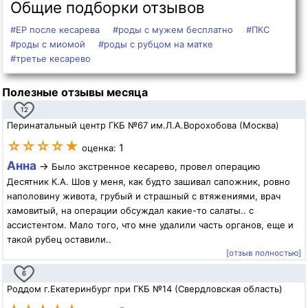
Общие подборки отзывов
#ЕР после кесарева
#роды с мужем бесплатно
#ПКС
#роды с миомой
#роды с рубцом на матке
#третье кесарево
Полезные отзывы месяца
12
Перинатальный центр ГКБ №67 им.Л.А.Ворохобова (Москва)
☆☆☆☆★
1
оценка:
Анна
→
Было экстренное кесарево, провел операцию
Десятник К.А. Шов у меня, как будто зашивал сапожник, ровно
наполовину живота, грубый и страшный с втяжениями, врач
хамовитый, на операции обсуждал какие-то салаты.. с
ассистентом. Мало того, что мне удалили часть органов, еще и
такой рубец оставили..
[отзыв полностью]
6
Роддом г.Екатеринбург при ГКБ №14 (Свердловская область)