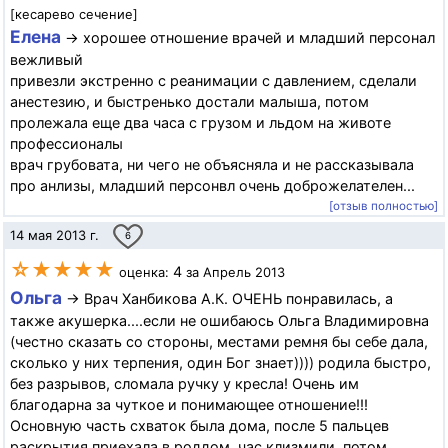
[кесарево сечение]
Елена
→ хорошее отношение врачей и младший персонал
вежливый
привезли экстренно с реанимации с давлением, сделали
анестезию, и быстренько достали малыша, потом
пролежала еще два часа с грузом и льдом на животе
профессионалы
врач грубовата, ни чего не объясняла и не рассказывала
про анлизы, младший персонвл очень доброжелателен...
[отзыв полностью]
14 мая 2013 г.
6
☆★★★★
4
оценка:
за Апрель 2013
Ольга
→ Врач Ханбикова А.К. ОЧЕНЬ понравилась, а
также акушерка....если не ошибаюсь Ольга Владимировна
(честно сказать со стороны, местами ремня бы себе дала,
сколько у них терпения, один Бог знает)))) родила быстро,
без разрывов, сломала ручку у кресла! Очень им
благодарна за чуткое и понимающее отношение!!!
Основную часть схваток была дома, после 5 пальцев
раскрытия приехала в роддом, час клизмили, потом