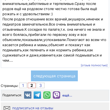
внимательные,заботливые и терпеливые.Сразу после
родов ещё на родовом столе честно готова была ещё
рожать и с удовольствием :)
После родов отношение всех врачей,акушерок,нянечек и
педиатров замечательное.Все очень внимательные и
отзывчивые.К соседке по палате,т.к. она ничего не знала и
всего боялась,прибегали по первому зову и все
объясняли,показывали,успокаивали.Помогают во всем что
касается ребенка и мамы,объяснят и покажут как
подмывать,как пеленать и как кормить ребенка,как
сцеживаться и даже,извините,как самой подмываться и
чем....
[отзыв полностью]
следующая страница
1
2
3
Страницы:
Поделиться:
ещё...
подписаться на отзывы