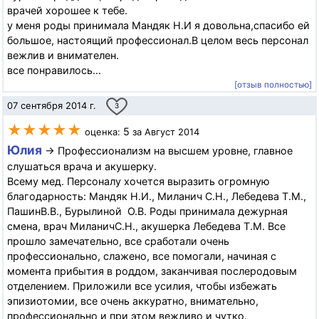
врачей хорошее к тебе.
у меня роды принимала Мандяк Н.И я довольна,спасибо ей
большое, настоящий профессионал.В целом весь персонал
вежлив и внимателен.
все понравилось...
[отзыв полностью]
07 сентября 2014 г.
3
★★★★★
5
оценка:
за Август 2014
Юлия
→ Профессионализм на высшем уровне, главное
слушаться врача и акушерку.
Всему мед. Персоналу хочется выразить огромную
благодарность: Мандяк Н.И., Миланич С.Н., Лебедева Т.М.,
ПашинВ.В., Бурылиной О.В. Роды принимала дежурная
смена, врач МиланичС.Н., акушерка Лебедева Т.М. Все
прошло замечательно, все сработали очень
профессионально, слажено, все помогали, начиная с
момента прибытия в роддом, заканчивая послеродовым
отделением. Приложили все усилия, чтобы избежать
эпизиотомии, все очень аккуратно, внимательно,
профессионально и при этом вежливо и чутко.