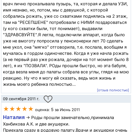
врач лично прокалывала пузырь, та, которая и делала УЗИ,
имя незнаю, но, потом, мы с девушкой, с которой
собрались рожать, уже со схватками поднялись на 2 этаж,
там на "РЕСЕПШЕНЕ" потребовали с НИМИ поздароваться
(у кого схватки были, тот понимает), выдавили
"ЗДРАВСВУЙТЕ".Я легла, подключили аппарат, когда было
уже не вмоготу попросила у пенсионерки лет 70 сделать
мне укол, она "мягко" отговорила, т.е. послала, вообщем я
мучалась в гордом одиночестве. Когда я уже начла рожать
(а не первый раз уже рожала, дочери на тот момент было 8
лет), я их "ПОЗВАЛА". РОды прошли быстро, но эта бабуля,
когда везла меня до палаты собрала все углы, глядя на мою
реакцию. Ну что я могу ей сказать, ведь моя жизнь и
жизнь моего ребенка полностью...
[отзыв полностью]
09 сентября 2011 г.
1
★★★★★
5
оценка:
за Июнь 2011
Наталия
→ Роды прошли замечательно,принимала
Ханбикова А.К. и две акушерки.
Приехала сразу в родовую палату.Врачи и акушерки очень