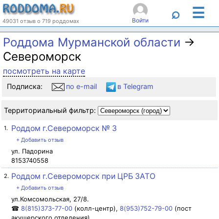
☰
⌕
Войти
49031 отзыв о 719 роддомах
Роддома Мурманской области
→
Североморск
посмотреть на карте
Подписка:
по e-mail
в Telegram
Территориальный фильтр:
Роддом г.Североморск № 3
1.
+ Добавить отзыв
ул. Падорина
8153740558
Роддом г.Североморск при ЦРБ ЗАТО
2.
+ Добавить отзыв
ул.Комсомольская, 27/8.
☎
8(815)373-77-00
(колл-центр),
8(953)752-79-00
(пост
акушерского отделения)