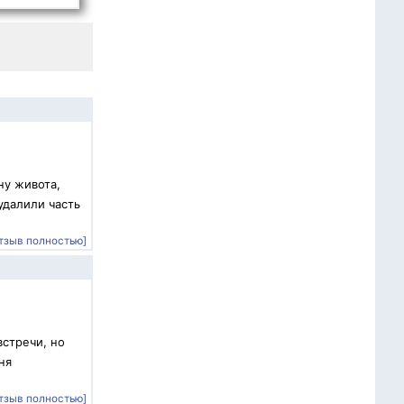
ну живота,
удалили часть
тзыв полностью]
встречи, но
ня
тзыв полностью]