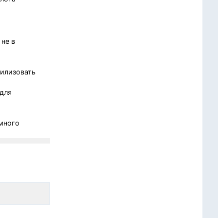
 не в
рилизовать
 для
 много