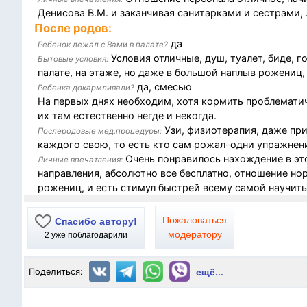
Денисова В.М. и заканчивая санитарками и сестрами, 
После родов:
да
Ребенок лежал с Вами в палате?
Условия отличные, душ, туалет, биде, го
Бытовые условия:
палате, на этаже, но даже в большой наплыв рожениц,
да, смесью
Ребенка докармливали?
На первых днях необходим, хотя кормить проблематич
их там естественно негде и некогда.
Узи, физиотерапия, даже пр
Послеродовые мед.процедуры:
каждого свою, то есть кто сам рожал-одни упражнени
Очень понравилось нахождение в этой
Личные впечатления:
направления, абсолютно все бесплатно, отношение нор
рожениц, и есть стимул быстрей всему самой научить
Пожаловаться
Спасибо автору!
модератору
2
уже поблагодарили
Поделиться:
ещё...