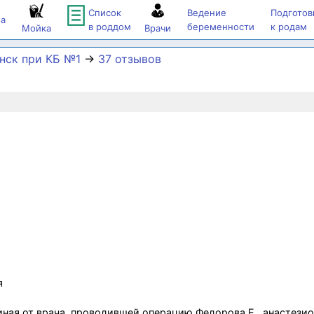
Список
Ведение
Подготов
а
в роддом
беременности
к родам
Мойка
Врачи
нск при КБ №1
→
37 отзывов
я
ная от врача, проводившей операцию Федорова Е., анастези