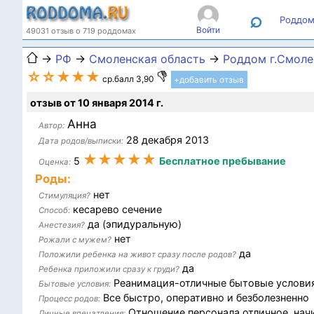
⌕
Роддом
Войти
49031 отзыв о 719 роддомах
→
РФ
→
Смоленская область
→
Роддом г.Смоле
☆☆★★★
ср.балл 3,90
+добавить отзыв
отзыв от 10 января 2014 г.
Анна
Автор:
28 декабря 2013
Дата родов/выписки:
★★★★★
5
Бесплатное пребывание
Оценка:
Роды:
нет
Стимуляция?
кесарево сечение
Способ:
да (эпидуральную)
Анестезия?
нет
Рожали с мужем?
да
Положили ребенка на живот сразу после родов?
да
Ребенка приложили сразу к груди?
Реанимация-отличные бытовые услови
Бытовые условия:
Все быстро, оперативно и безболезненно
Процесс родов:
Отношение персонала отличное, начи
Личные впечатления: