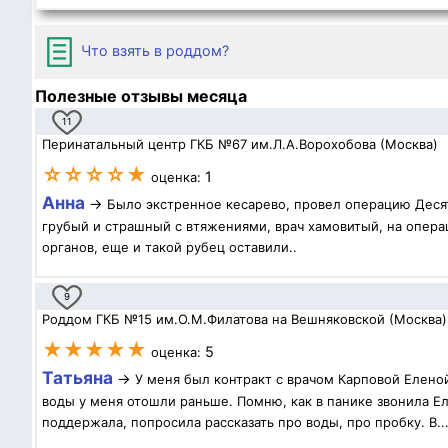
Что взять в роддом?
Полезные отзывы месяца
11
Перинатальный центр ГКБ №67 им.Л.А.Ворохобова (Москва)
☆☆☆☆★
1
оценка:
Анна
→
Было экстренное кесарево, провел операцию Десят
грубый и страшный с втяжениями, врач хамовитый, на операц
органов, еще и такой рубец оставили..
9
Роддом ГКБ №15 им.О.М.Филатова на Вешняковской (Москва)
★★★★★
5
оценка:
Татьяна
→
У меня был контракт с врачом Карповой Елено
воды у меня отошли раньше. Помню, как в панике звонила Ел
поддержала, попросила рассказать про воды, про пробку. В..