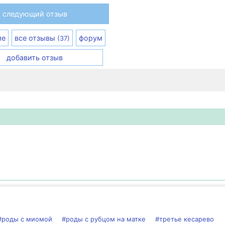
следующий отзыв
ме
все отзывы
форум
(37)
добавить отзыв
#роды с миомой
#роды с рубцом на матке
#третье кесарево