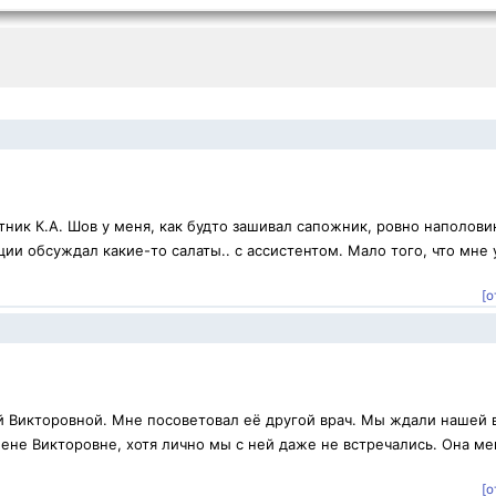
ник К.А. Шов у меня, как будто зашивал сапожник, ровно наполови
ии обсуждал какие-то салаты.. с ассистентом. Мало того, что мне 
[о
й Викторовной. Мне посоветовал её другой врач. Мы ждали нашей 
ене Викторовне, хотя лично мы с ней даже не встречались. Она ме
.
[о