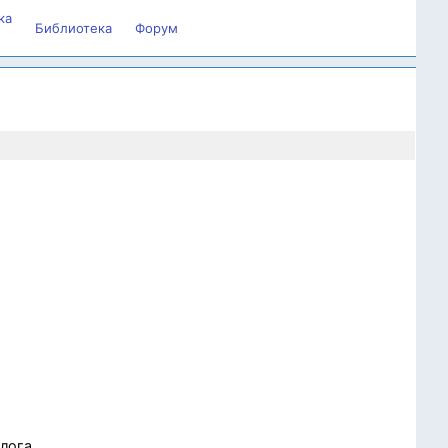
ка
Библиотека
Форум
олога