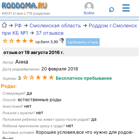
☰
⌕
Войти
49031 отзыв о 719 роддомах
→
РФ
→
Смоленская область
→
Роддом г.Смоленск
при КБ №1
→
37 отзывов
☆☆★★★
ср.балл 3,90
+добавить отзыв
отзыв от 19 августа 2016 г.
Анна
Автор:
20 февраля 2016
Дата родов/выписки:
☆☆★★★
3
Бесплатное пребывание
Оценка:
Роды:
да
Стимуляция?
естественные роды
Способ:
нет
Анестезия?
нет
Рожали с мужем?
да
Положили ребенка на живот сразу после родов?
нет
Ребенка приложили сразу к груди?
Хорошие условия,все что нужно для родов-
Бытовые условия:
было...