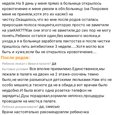
недели.На 9 день у меня прямо в больнице открылось
кровотечение и меня увезли в обл.больницу (на Покровке
меня не приняли,хотя это их касяк!) на
чистку.Окащалось,что во мне после родов осталась
приросшая полоса поацента,которую просто не заметили
на узиКАК???Как они этого не заметили,до сих пор не могу
понять.Ребенок остался один,без маминого молока,и
ухода,а я в больнице заработала лактостаз и после чистки
пришлось пить антибиотики 3 недели.....Хотя могло все
быть и хуже,если бы не открылось кровотечение....
После родов:
да
Ребенок лежал с Вами в палате?
Все вполне приемлемо.Единственное,мы
Бытовые условия:
лежали в палате на двоих на 2 этаже-ооочень темно
было,не могли разъехаться детскими люльками.Нам это не
особо мешало,в тесноте да не в обиде,а вот врачам было
неудобно.И была всего одна розетка-телефон не
зарядить(.Душ порадовал,кормили неплохо,процедуры
проводили на месте,в палате.
да, смесью
Ребенка докармливали?
Врачи настоятельно рекомендовпли ребеночка