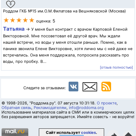
9
Роддом ГКБ №15 им.О.М.Филатова на Вешняковской (Москва)
★★★★★
5
оценка:
Татьяна
→
У меня был контракт с врачом Карповой Еленой
Викторовной. Мне посоветовал её другой врач. Мы ждали
нашей встречи, но воды у меня отошли раньше. Помню, как в
панике звонила Елене Викторовне, хотя лично мы с ней даже не
встречались. Она меня поддержала, попросила рассказать про
воды, про пробку. В...
[отзыв полностью]
Следите за отзывами:
© 1998-2026, "Роддома.ру". 07 августа 10:31:18.
О проекте
,
Обратная связь
,
Рекламодателям
,
info@roddoma.org
Использование материалов сайта в СМИ или в коммерческих целях
без разрешения авторов запрещается. Имейте совесть - не воруйте!
Сайт использует
cookies
.
⬆