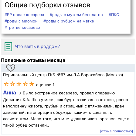
Общие подборки отзывов
#ЕР после кесарева
#роды с мужем бесплатно
#ПКС
#роды с миомой
#роды с рубцом на матке
#третье кесарево
Что взять в роддом?
Полезные отзывы месяца
11
Перинатальный центр ГКБ №67 им.Л.А.Ворохобова (Москва)
☆☆☆☆★
1
оценка:
Анна
→
Было экстренное кесарево, провел операцию
Десятник К.А. Шов у меня, как будто зашивал сапожник, ровно
наполовину живота, грубый и страшный с втяжениями, врач
хамовитый, на операции обсуждал какие-то салаты.. с
ассистентом. Мало того, что мне удалили часть органов, еще и
такой рубец оставили..
[отзыв полностью]