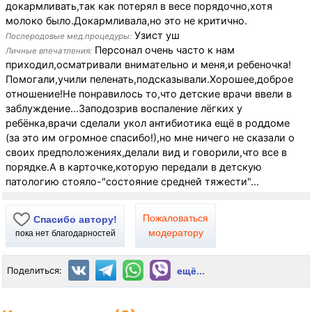
докармливать,так как потерял в весе порядочно,хотя
молоко было.Докармливала,но это не критично.
Узист уш
Послеродовые мед.процедуры:
Персонал очень часто к нам
Личные впечатления:
приходил,осматривали внимательно и меня,и ребеночка!
Помогали,учили пеленать,подсказывали.Хорошее,доброе
отношение!Не понравилось то,что детские врачи ввели в
заблуждение...Заподозрив воспаление лёгких у
ребёнка,врачи сделали укол антибиотика ещё в роддоме
(за это им огромное спасибо!),но мне ничего не сказали о
своих предположениях,делали вид и говорили,что все в
порядке.А в карточке,которую передали в детскую
патологию стояло-"состояние средней тяжести"...
Пожаловаться
Спасибо автору!
модератору
пока нет благодарностей
Поделиться:
ещё...