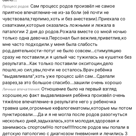
Сам процесс родов произвёл не самое
Процесс родов:
приятное впечатление-не из-за боли (её почти не
чувствовала,терпимо,хоть и без анестезии).Приехала со
схватками,которые оказались ложными и лежала в
паталогии 2 дня до родов.Рожала вместе со мной ночью
только одна девочка.Персонал был вежлив,приветлив,ко
мне часто подходили.у меня была слабость
род.деятельности-потуг не было совсем...стимуляцию
сразу не поставили,и я целый час тужилась на кушетке без
результата...Как только поставили окситоцин,дело
пошло,но сил,увы,почти не осталось.Врач ребёнка
"выдавливала",хоть уже процесс шёл сам...Сделали
разрез,за это большое спасибо...зашили очень хорошо
Отношение было на первый взгляд
Личные впечатления:
хорошее,но факт выдавливания ребёнка произвёл очень
тяжёлое впечатление-в результате него у ребеночка
травма шеи,огромные кефалогематомы,которые мы потом
пунктировали....Да и я не могла после родов разогнуться
несколько дней,задыхалась,хотя молодая,здоровая и
занимаюсь спортом!Но потом!!!!!после родов мы попали в
детскую патологию с диагнозом пневмония и лечились 3