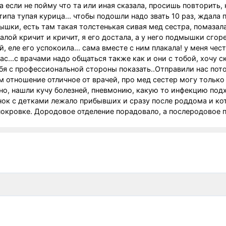
 если не пойму что та или иная сказала, просишь повторить,
типа тупая курица... чтобы подошли надо звать 10 раз, ждала 
ышки, есть там такая толстенькая сивая мед сестра, помазала
алой кричит и кричит, я его достала, а у него подмышки сгор
ий, еле его успокоила... сама вместе с ним плакала! у меня чес
...с врачами надо общаться также как и они с тобой, хочу ск
ебя с профессиональной стороны показать..Отправили нас пот
 отношение отличное от врачей, про мед сестер могу только
 но, нашли кучу болезней, пневмонию, какую то инфекцию подх
онок с детками лежало прибывших и сразу после роддома и к
покровке. Дородовое отделение порадовало, а послеродовое 