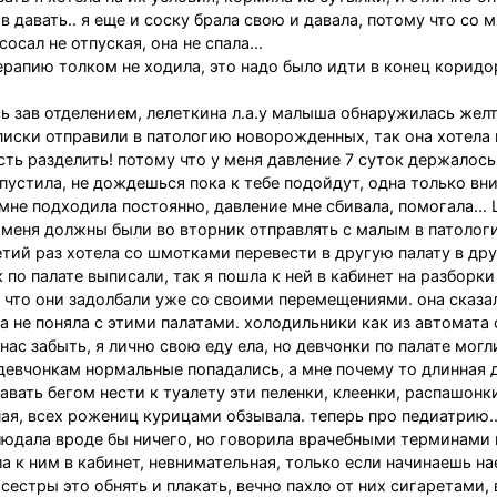
в давать.. я еще и соску брала свою и давала, потому что со 
сал не отпуская, она не спала...
ерапию толком не ходила, это надо было идти в конец коридо
ь зав отделением, лелеткина л.а.у малыша обнаружилась желт
писки отправили в патологию новорожденных, так она хотела
ть разделить! потому что у меня давление 7 суток держалось,
пустила, не дождешься пока к тебе подойдут, одна только вн
 мне подходила постоянно, давление мне сбивала, помогала...
 меня должны были во вторник отправлять с малым в патолог
ретий раз хотела со шмотками перевести в другую палату в др
 по палате выписали, так я пошла к ней в кабинет на разборки
и что они задолбали уже со своими перемещениями. она сказал
а не поняла с этими палатами. холодильники как из автомата с
нас забыть, я лично свою еду ела, но девчонки по палате могл
девчонкам нормальные попадались, а мне почему то длинная д
авать бегом нести к туалету эти пеленки, клеенки, распашонки
ая, всех рожениц курицами обзывала. теперь про педиатрию..
блюдала вроде бы ничего, но говорила врачебными терминами 
а к ним в кабинет, невнимательная, только если начинаешь на
сестры это обнять и плакать, вечно пахло от них сигаретами,