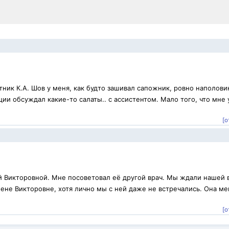
ник К.А. Шов у меня, как будто зашивал сапожник, ровно наполови
ии обсуждал какие-то салаты.. с ассистентом. Мало того, что мне 
[о
й Викторовной. Мне посоветовал её другой врач. Мы ждали нашей 
ене Викторовне, хотя лично мы с ней даже не встречались. Она ме
.
[о