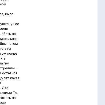
мной
ра, было
ушка, у нас
 меня
 сбить не
имательная
 Швы потом
ию а на
угом конце
 и в
а "ну
треляли...
и остаться
о пят какая
...
. Это
какими То,
езжать на
 всю