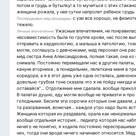
потом и грудь и бутылку! а то мучиться с этих стакано
женщина рожала, у нее сутки напролет ребенок грудь со
с узи все хорошо, на физиот
Послеродовые мед.процедуры:
тяжело.
Ужасные впечатления, не понравилас
Личные впечатления:
несовместимость была по группе крови, нас после вы
отправить в кардиологию, а малыша в патологию, тоес
могли, соглашусь с девчонками, мед персонал она рас
мед сестра Анна Александровна, полная такая, она ко
снимала. Постоянно перемещали нас в другие палаты,
кануне вторника , в понедельник, лелеткина меня в т
коридора, а я в этот день уже одна осталась, девчонок
довольно грубом тоне сказала что я не пойду никуда 
оставайся"... Отдолжение мне сделала. вообще прикол
В палатах душно, еду могли вообще не привезти и про 
голодными. Бесили эти сорочки которые они давали, 
та разорванная, вонючая... каждое утро надо было вст
Женщина которая их раздавала, орала как ненормальн
вообще отдельная история... педиатр которая нас на
ничего не понятно, я ходила постоянно переспрашивал
них, тогда они вроде ничего начинают относится. Мед 