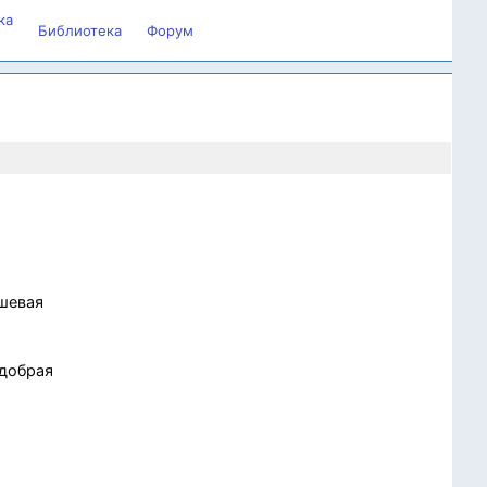
ка
Библиотека
Форум
ушевая
 добрая