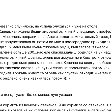
запно случилось, не успела очухаться - уже на столе...
Каплицкая Жанна Владимировна! отличный специалист, профе
. Мне очень понравилась.. Анстезиолог замечательный тоже,
 не почувствовала.он потом ко мне в послеродовое приходил 
дил...У меня были очень тяжелые роды, был гестоз, тяжелой
вление больше 200...нас еле спасли.малыш родился на 37 нед,
лала отличный шовчик, очень все аккуратно и быстро и отно
сле родов смотрела меня, звонила. Конечно на след день было
ыло тяжелое состояние, сутки спала не просыпаясь, потом ка
иходила трогала живот смотрела как сгустки отходят мне так 
к рефлекс, очень извинялась потом))))))
з день, туалет более менее, душ ужасен
и кормить из вонючих стаканов! Я не кормила со стаканов, я 
ать я хотела на их условия, кормила из бутылки, и отлично он