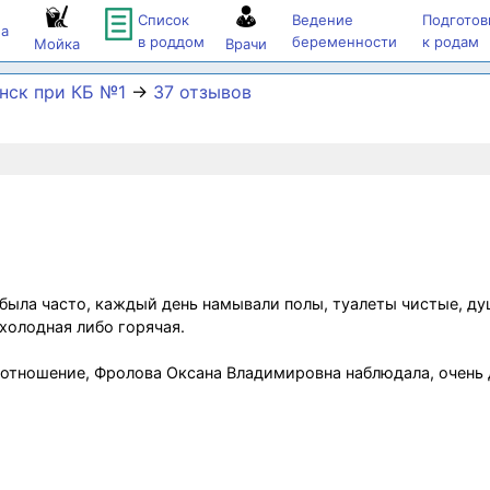
Список
Ведение
Подготов
а
в роддом
беременности
к родам
Мойка
Врачи
нск при КБ №1
→
37 отзывов
 была часто, каждый день намывали полы, туалеты чистые, д
 холодная либо горячая.
 отношение, Фролова Оксана Владимировна наблюдала, очень