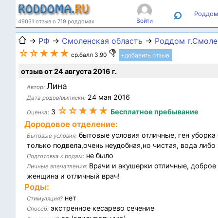
⌕
Роддом
Войти
49031 отзыв о 719 роддомах
→
РФ
→
Смоленская область
→
Роддом г.Смоле
☆☆★★★
ср.балл 3,90
+добавить отзыв
отзыв от 24 августа 2016 г.
Лина
Автор:
24 мая 2016
Дата родов/выписки:
☆☆★★★
3
Бесплатное пребывание
Оценка:
Дородовое отделение:
бытовые условия отличные, ген уборка
Бытовые условия:
только подвела,очень неудобная,но чистая, вода либо
не было
Подготовка к родам:
Врачи и акушерки отличные, доброе
Личные впечатления:
женщина и отличный врач!
Роды:
нет
Стимуляция?
экстренное кесарево сечение
Способ: