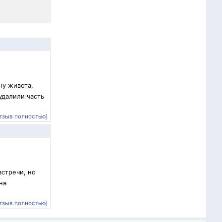
ну живота,
удалили часть
тзыв полностью]
встречи, но
ня
тзыв полностью]