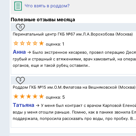
Что взять в роддом?
Полезные отзывы месяца
12
Перинатальный центр ГКБ №67 им.Л.А.Ворохобова (Москва)
☆☆☆☆★
1
оценка:
Анна
→
Было экстренное кесарево, провел операцию Десят
грубый и страшный с втяжениями, врач хамовитый, на операц
органов, еще и такой рубец оставили..
9
Роддом ГКБ №15 им.О.М.Филатова на Вешняковской (Москва)
★★★★★
5
оценка:
Татьяна
→
У меня был контракт с врачом Карповой Елено
воды у меня отошли раньше. Помню, как в панике звонила Ел
поддержала, попросила рассказать про воды, про пробку. В..