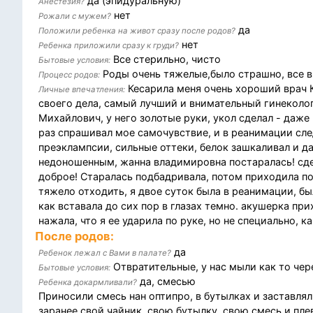
да (эпидуральную)
Анестезия?
нет
Рожали с мужем?
да
Положили ребенка на живот сразу после родов?
нет
Ребенка приложили сразу к груди?
Все стерильно, чисто
Бытовые условия:
Роды очень тяжелые,было страшно, все вне
Процесс родов:
Кесарила меня очень хороший врач 
Личные впечатления:
своего дела, самый лучший и внимательный гинеколог
Михайлович, у него золотые руки, укол сделал - даже
раз спрашивал мое самочувствие, и в реанимации сле
преэклампсии, сильные оттеки, белок зашкаливал и да
недоношенным, жанна владимировна постаралась! сде
доброе! Старалась подбадривала, потом приходила по
тяжело отходить, я двое суток была в реанимации, б
как вставала до сих пор в глазах темно. акушерка пр
нажала, что я ее ударила по руке, но не специально, ка
После родов:
да
Ребенок лежал с Вами в палате?
Отвратительные, у нас мыли как то чере
Бытовые условия:
да, смесью
Ребенка докармливали?
Приносили смесь нан оптипро, в бутылках и заставлял
заранее свой чайник, свою бутылку, свою смесь и плев