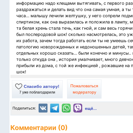
информацию надо клещами вытягивать, с первого раза
раздражаться и делать вид что она самая умная, а ты 
часа... малышу лечили желтушку, у него сопрели подм
спиртиком, как она выразилась и положила в лампу, м
та белая хрень стала течь, как гной, и сам весь горяч
был послеродовой шок! сколько насмотрелась, это ужас
их работа, зачем тогда работать если ты не умеешь с
патологию новорожденных и недоношенных детей, там
отдельных хорошо сказать... были конечно и минусы..
только откуда она , история умалчивает, много девч
прибыли из дома, с той же инфекцией , рожавшие на 
шок!
Пожаловаться
Спасибо автору!
модератору
7
уже поблагодарили
Поделиться:
ещё...
Комментарии (0)