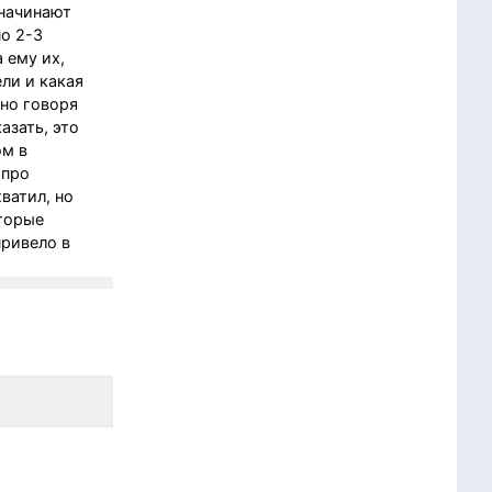
 начинают
по 2-3
 ему их,
ели и какая
тно говоря
азать, это
ом в
 про
ватил, но
оторые
привело в