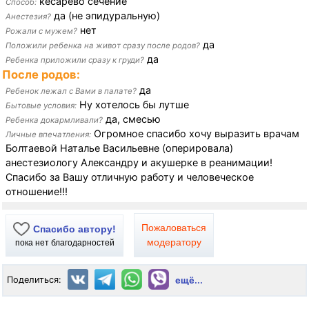
кесарево сечение
Способ:
да (не эпидуральную)
Анестезия?
нет
Рожали с мужем?
да
Положили ребенка на живот сразу после родов?
да
Ребенка приложили сразу к груди?
После родов:
да
Ребенок лежал с Вами в палате?
Ну хотелось бы лутше
Бытовые условия:
да, смесью
Ребенка докармливали?
Огромное спасибо хочу выразить врачам
Личные впечатления:
Болтаевой Наталье Васильевне (оперировала)
анестезиологу Александру и акушерке в реанимации!
Спасибо за Вашу отличную работу и человеческое
отношение!!!
Пожаловаться
Спасибо автору!
модератору
пока нет благодарностей
Поделиться:
ещё...