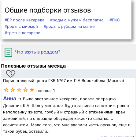
Общие подборки отзывов
#ЕР после кесарева
#роды с мужем бесплатно
#ПКС
#роды с миомой
#роды с рубцом на матке
#третье кесарево
Что взять в роддом?
Полезные отзывы месяца
12
Перинатальный центр ГКБ №67 им.Л.А.Ворохобова (Москва)
☆☆☆☆★
1
оценка:
Анна
→
Было экстренное кесарево, провел операцию
Десятник К.А. Шов у меня, как будто зашивал сапожник, ровно
наполовину живота, грубый и страшный с втяжениями, врач
хамовитый, на операции обсуждал какие-то салаты.. с
ассистентом. Мало того, что мне удалили часть органов, еще и
такой рубец оставили..