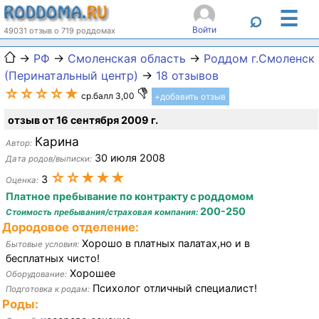
☰
⌕
Войти
49031 отзыв о 719 роддомах
→
РФ
→
Смоленская область
→
Роддом г.Смоленск
(Перинатальный центр)
→
18 отзывов
☆☆☆☆★
ср.балл 3,00
+добавить отзыв
отзыв от 16 сентября 2009 г.
Карина
Автор:
30 июля 2008
Дата родов/выписки:
☆☆★★★
3
Оценка:
Платное пребывание по контракту с роддомом
200-250
Стоимость пребывания/страховая компания:
Дородовое отделение:
Хорошо в платных палатах,но и в
Бытовые условия:
бесплатных чисто!
Хорошее
Оборудование:
Психолог отличный специалист!
Подготовка к родам:
Роды: