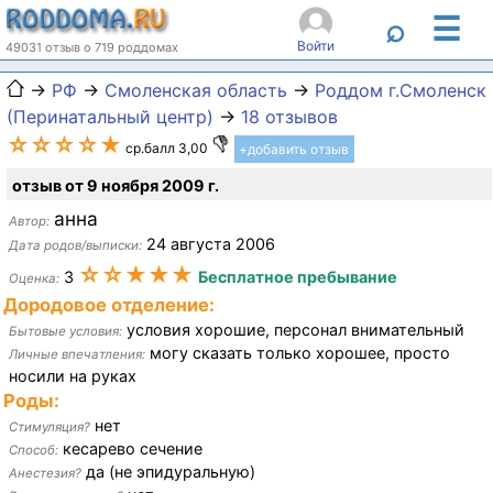
☰
⌕
Войти
49031 отзыв о 719 роддомах
→
РФ
→
Смоленская область
→
Роддом г.Смоленск
(Перинатальный центр)
→
18 отзывов
☆☆☆☆★
ср.балл 3,00
+добавить отзыв
отзыв от 9 ноября 2009 г.
анна
Автор:
24 августа 2006
Дата родов/выписки:
☆☆★★★
3
Бесплатное пребывание
Оценка:
Дородовое отделение:
условия хорошие, персонал внимательный
Бытовые условия:
могу сказать только хорошее, просто
Личные впечатления:
носили на руках
Роды:
нет
Стимуляция?
кесарево сечение
Способ:
да (не эпидуральную)
Анестезия?