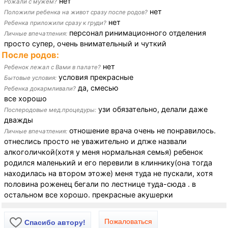
нет
Рожали с мужем?
нет
Положили ребенка на живот сразу после родов?
нет
Ребенка приложили сразу к груди?
персонал ринимационного отделения
Личные впечатления:
просто супер, очень внимательный и чуткий
После родов:
нет
Ребенок лежал с Вами в палате?
условия прекрасные
Бытовые условия:
да, смесью
Ребенка докармливали?
все хорошо
узи обязательно, делали даже
Послеродовые мед.процедуры:
дважды
отношение врача очень не понравилось.
Личные впечатления:
отнеслись просто не уважительно и дпже назвали
алкоголичкой(хотя у меня нормальная семья) ребенок
родился маленький и его перевили в клиннику(она тогда
находилась на втором этоже) меня туда не пускали, хотя
половина роженец бегали по лестнице туда-сюда . в
остальном все хорошо. прекрасные акушерки
Пожаловаться
Спасибо автору!