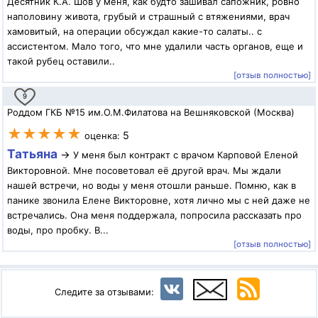
Десятник К.А. Шов у меня, как будто зашивал сапожник, ровно
наполовину живота, грубый и страшный с втяжениями, врач
хамовитый, на операции обсуждал какие-то салаты.. с
ассистентом. Мало того, что мне удалили часть органов, еще и
такой рубец оставили..
[отзыв полностью]
9
Роддом ГКБ №15 им.О.М.Филатова на Вешняковской (Москва)
★★★★★
5
оценка:
Татьяна
→
У меня был контракт с врачом Карповой Еленой
Викторовной. Мне посоветовал её другой врач. Мы ждали
нашей встречи, но воды у меня отошли раньше. Помню, как в
панике звонила Елене Викторовне, хотя лично мы с ней даже не
встречались. Она меня поддержала, попросила рассказать про
воды, про пробку. В...
[отзыв полностью]
Следите за отзывами: