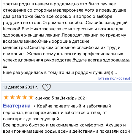
третьи роды в нашем в роддоме,но это было лучшее
отношение со стороны медперсонала.Хотя в предыдущие
два раза тоже было все хорошо и вопрос о выборе
роддома не стоял.Огромное спасибо…Спасибо заведущей
Кесовой Еве Николаевне за ее интересные и важные для
здоровья женщины лекции.Проводят лекции по грудному
вскармливанию.Очень хорошие детские
медсестры.Санитаркам огромное спасибо за их труд и
внимание…Желаю всему коллективу профессиональных
успехов,признания руководства,будьте всегда здоровы🙏🙏
🙏
Ещё раз убедилась в том,что наш роддом лучший)))...
[отзыв полностью]
13 декабря 2021 г.
3
★★★★★
5
оценка:
за Декабрь 2021
Екатерина
→ Крайне приветливый и заботливый
персонал, все переживают и заботятся о тебе, от
санитарок до заведующей.
Все прошло быстро и максимально комфортно. Акушер и
врач принимавшие роды, всеми действиями показали свой