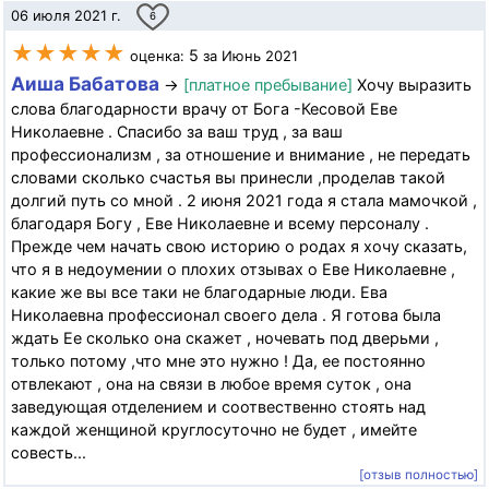
06 июля 2021 г.
6
★★★★★
5
оценка:
за Июнь 2021
Аиша Бабатова
→
[платное пребывание]
Хочу выразить
слова благодарности врачу от Бога -Кесовой Еве
Николаевне . Спасибо за ваш труд , за ваш
профессионализм , за отношение и внимание , не передать
словами сколько счастья вы принесли ,проделав такой
долгий путь со мной . 2 июня 2021 года я стала мамочкой ,
благодаря Богу , Еве Николаевне и всему персоналу .
Прежде чем начать свою историю о родах я хочу сказать,
что я в недоумении о плохих отзывах о Еве Николаевне ,
какие же вы все таки не благодарные люди. Ева
Николаевна профессионал своего дела . Я готова была
ждать Ее сколько она скажет , ночевать под дверьми ,
только потому ,что мне это нужно ! Да, ее постоянно
отвлекают , она на связи в любое время суток , она
заведующая отделением и соотвественно стоять над
каждой женщиной круглосуточно не будет , имейте
совесть...
[отзыв полностью]