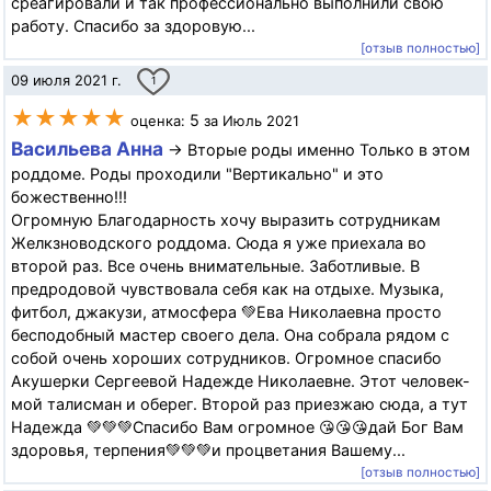
среагировали и так профессионально выполнили свою
работу. Спасибо за здоровую...
[отзыв полностью]
09 июля 2021 г.
1
★★★★★
5
оценка:
за Июль 2021
Васильева Анна
→ Вторые роды именно Только в этом
роддоме. Роды проходили "Вертикально" и это
божественно!!!
Огромную Благодарность хочу выразить сотрудникам
Желкзноводского роддома. Сюда я уже приехала во
второй раз. Все очень внимательные. Заботливые. В
предродовой чувствовала себя как на отдыхе. Музыка,
фитбол, джакузи, атмосфера 💚Ева Николаевна просто
бесподобный мастер своего дела. Она собрала рядом с
собой очень хороших сотрудников. Огромное спасибо
Акушерки Сергеевой Надежде Николаевне. Этот человек-
мой талисман и оберег. Второй раз приезжаю сюда, а тут
Надежда 💚💚💚Спасибо Вам огромное 😘😘😘дай Бог Вам
здоровья, терпения💚💚💚и процветания Вашему...
[отзыв полностью]