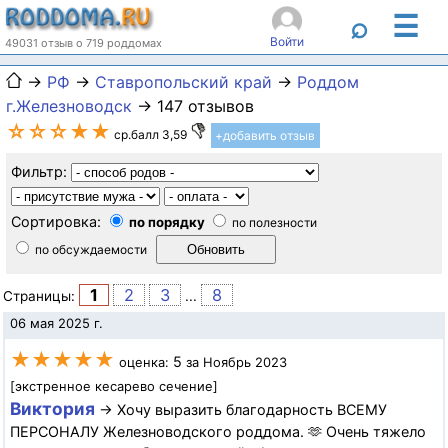
☰
⌕
Войти
49031 отзыв о 719 роддомах
→
РФ
→
Ставропольский край
→
Роддом
г.Железноводск
→ 147 отзывов
☆☆☆★★
ср.балл 3,59
+добавить отзыв
Фильтр:
Сортировка:
по порядку
по полезности
по обсуждаемости
1
2
3
8
Страницы:
...
06 мая 2025 г.
★★★★★
5
оценка:
за Ноябрь 2023
[экстренное кесарево сечение]
Виктория
→ Хочу выразить благодарность ВСЕМУ
ПЕРСОНАЛУ Железноводского роддома. 🫶 Очень тяжело