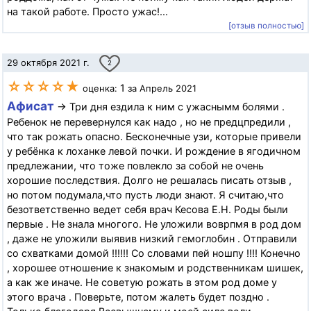
на такой работе. Просто ужас!...
[отзыв полностью]
29 октября 2021 г.
2
☆☆☆☆★
1
оценка:
за Апрель 2021
Афисат
→ Три дня ездила к ним с ужаснымм болями .
Ребенок не перевернулся как надо , но не предцпредили ,
что так рожать опасно. Бесконечные узи, которые привели
у ребёнка к лоханке левой почки. И рождение в ягодичном
предлежании, что тоже повлекло за собой не очень
хорошие последствия. Долго не решалась писать отзыв ,
но потом подумала,что пусть люди знают. Я считаю,что
безответственно ведет себя врач Кесова Е.Н. Роды были
первые . Не знала многого. Не уложили воврпмя в род дом
, даже не уложили выявив низкий гемоглобин . Отправили
со схватками домой !!!!!! Со словами пей ношпу !!!! Конечно
, хорошее отношение к знакомым и родственникам шишек,
а как же иначе. Не советую рожать в этом род доме у
этого врача . Поверьте, потом жалеть будет поздно .