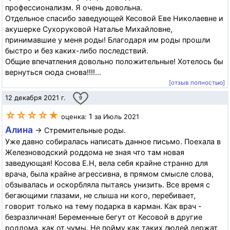
профессионализм. Я очень довольна.
Отдельное спасибо заведующей Кесовой Еве Николаевне и
акушерке Сухоруковой Наталье Михайловне,
принимавшие у меня роды! Благодаря им роды прошли
быстро и без каких-либо последствий.
Общие впечатления довольно положительные! Хотелось бы
вернуться сюда снова!!!!...
[отзыв полностью]
12 декабря 2021 г.
9
☆☆☆☆★
1
оценка:
за Июль 2021
Алина
→ Стремительные роды.
Уже давно собиралась написать данное письмо. Поехала в
Железноводский роддома не зная что там новая
заведующая! Косова Е.Н, вела себя крайне странно для
врача, была крайне агрессивна, в прямом смысле слова,
обзывалась и оскорбляла пытаясь унизить. Все время с
бегающими глазами, не слыша ни кого, перебивает,
говорит только на тему подарка в карман. Как врач -
безразличная! Беременные бегут от Кесовой в другие
роддома, как от чумы. Не пойму как таких людей держат