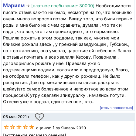
Мариям
→
[платное пребывание: 30000]
Необходимости
писать отзыв как-то не было, несмотря на то, что возникло
очень много вопросов потом. Ввиду того, что были первые
роды и мне было не с чем сравнить, думала , что так и
надо , что все, что там происходило , это нормально.
Решила рожать в этом роддоме, так как, многие мои
близкие рожали здесь , у прежней заведующей , Губской.,
но к сожалению, она умерла, царствие ей небесное. Зашла
в отзывы почитать и все хвалили Кесову. Позвонила ,
договорились рожать у неё. Приехала уже с
подтекающими водами, положили в предродовую, благо,
не отобрали телефон , как у других рожениц. Не было
раскрытия. Доктор механически пыталась раскрыть
шейку(это самое болезненное и неприятное во всем этом
процессе).К утру сделали эпидуралку , начались потуги.
Отвели уже в родзал, единственное , что...
[отзыв полностью]
06 мая 2021 г.
4
☆☆☆☆★
1
оценка:
за Январь 2020
[экстренное кесарево сечение]