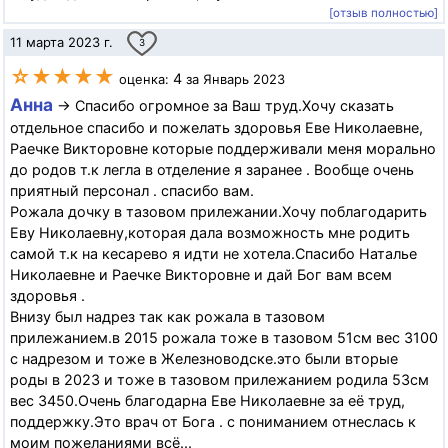
[отзыв полностью]
11 марта 2023 г.
3
☆★★★★
4
оценка:
за Январь 2023
Анна
→ Спасибо огромное за Ваш труд.Хочу сказать
отдельное спасибо и пожелать здоровья Еве Николаевне,
Раечке Викторовне которые поддерживали меня морально
до родов т.к легла в отделение я заранее . Вообще очень
приятный персонал . спасибо вам.
Рожала дочку в тазовом прилежании.Хочу поблагодарить
Еву Николаевну,которая дала возможность мне родить
самой т.к на кесарево я идти не хотела.Спасибо Наталье
Николаевне и Раечке Викторовне и дай Бог вам всем
здоровья .
Внизу был надрез так как рожала в тазовом
прилежанием.в 2015 рожала тоже в тазовом 51см вес 3100
с надрезом и тоже в Железноводске.это были вторые
роды в 2023 и тоже в тазовом прилежанием родила 53см
вес 3450.Очень благодарна Еве Николаевне за её труд,
поддержку.Это врач от Бога . с пониманием отнеслась к
моим пожеланиями всё...