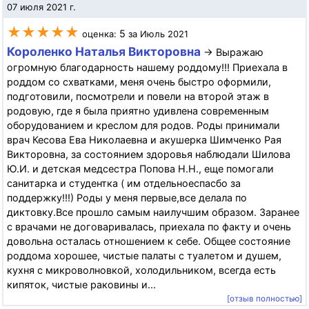
07 июля 2021 г.
★★★★★
5
оценка:
за Июль 2021
Короленко Наталья Викторовна
→ Выражаю
огромную благодарность нашему роддому!!! Приехала в
роддом со схватками, меня очень быстро оформили,
подготовили, посмотрели и повели на второй этаж в
родовую, где я была приятно удивлена современным
оборудованием и креслом для родов. Роды принимали
врач Кесова Ева Николаевна и акушерка Шимченко Рая
Викторовна, за состоянием здоровья наблюдали Шилова
Ю.И. и детская медсестра Попова Н.Н., еще помогали
санитарка и студентка ( им отдельноеспасбо за
поддержку!!!) Роды у меня первые,все делала по
диктовку.Все прошло самым наилучшим образом. Заранее
с врачами не договаривалась, приехала по факту и очень
довольна осталась отношением к себе. Общее состояние
роддома хорошее, чистые палаты с туалетом и душем,
кухня с микроволновкой, холодильником, всегда есть
кипяток, чистые раковины и...
[отзыв полностью]