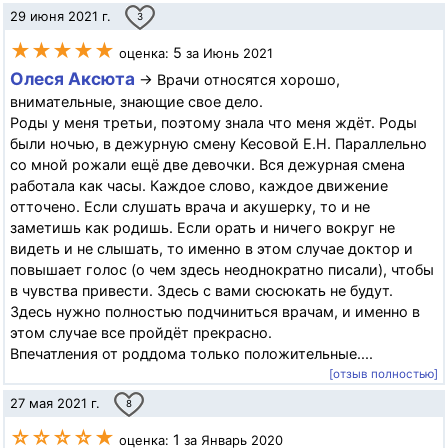
29 июня 2021 г.
3
★★★★★
5
оценка:
за Июнь 2021
Олеся Аксюта
→ Врачи относятся хорошо,
внимательные, знающие свое дело.
Роды у меня третьи, поэтому знала что меня ждёт. Роды
были ночью, в дежурную смену Кесовой Е.Н. Параллельно
со мной рожали ещё две девочки. Вся дежурная смена
работала как часы. Каждое слово, каждое движение
отточено. Если слушать врача и акушерку, то и не
заметишь как родишь. Если орать и ничего вокруг не
видеть и не слышать, то именно в этом случае доктор и
повышает голос (о чем здесь неоднократно писали), чтобы
в чувства привести. Здесь с вами сюсюкать не будут.
Здесь нужно полностью подчиниться врачам, и именно в
этом случае все пройдёт прекрасно.
Впечатления от роддома только положительные....
[отзыв полностью]
27 мая 2021 г.
8
☆☆☆☆★
1
оценка:
за Январь 2020