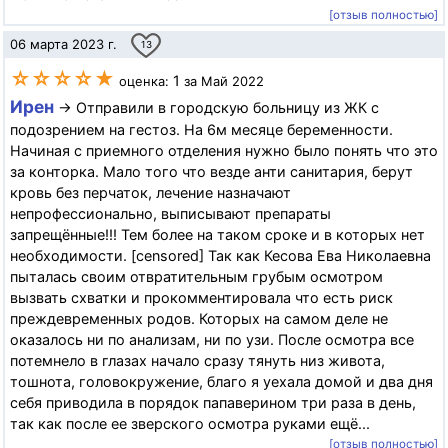
[отзыв полностью]
06 марта 2023 г.
13
☆☆☆☆★
1
оценка:
за Май 2022
Ирен
→ Отправили в городскую больницу из ЖК с
подозрением на гестоз. На 6м месяце беременности.
Начиная с приемного отделения нужно было понять что это
за конторка. Мало того что везде анти санитария, берут
кровь без перчаток, лечение назначают
непрофессионально, выписывают препараты
запрещённые!!! Тем более на таком сроке и в которых нет
необходимости. [censored] Так как Кесова Ева Николаевна
пыталась своим отвратительным грубым осмотром
вызвать схватки и прокомментировала что есть риск
преждевременных родов. Которых на самом деле не
оказалось ни по анализам, ни по узи. После осмотра все
потемнело в глазах начало сразу тянуть низ живота,
тошнота, головокружение, благо я уехала домой и два дня
себя приводила в порядок папаверином три раза в день,
так как после ее зверского осмотра руками ещё...
[отзыв полностью]