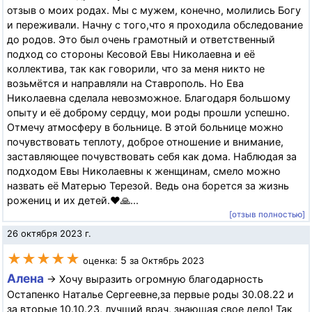
отзыв о моих родах. Мы с мужем, конечно, молились Богу
и переживали. Начну с того,что я проходила обследование
до родов. Это был очень грамотный и ответственный
подход со стороны Кесовой Евы Николаевна и её
коллектива, так как говорили, что за меня никто не
возьмётся и направляли на Ставрополь. Но Ева
Николаевна сделала невозможное. Благодаря большому
опыту и её доброму сердцу, мои роды прошли успешно.
Отмечу атмосферу в больнице. В этой больнице можно
почувствовать теплоту, доброе отношение и внимание,
заставляющее почувствовать себя как дома. Наблюдая за
подходом Евы Николаевны к женщинам, смело можно
назвать её Матерью Терезой. Ведь она борется за жизнь
рожениц и их детей.♥️🙏...
[отзыв полностью]
26 октября 2023 г.
★★★★★
5
оценка:
за Октябрь 2023
Алена
→ Хочу выразить огромную благодарность
Остапенко Наталье Сергеевне,за первые роды 30.08.22 и
за вторые 10.10.23, лучший врач, знающая свое дело! Так