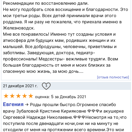
Рекомендации по восстановлению дали.
Не могу подобрать слов восхищение и благодарности. Это
мои третьи роды. Всех детей принимали врачи этого
роддома. Я ни разу не пожалела, что приехала именно в
Железноводск.
Мне все понравилось! Именно тут созданы условия и
атмосфера для будущих мам, родивших женщин и их
малышей. Все добродушны, человечны, приветливы и
заботливы. Заведующая, доктора, педиатр-
профессионалы! Медсестры- вежливые трудяги. Всем
большая благодарность от меня и моих близких за
спасенную мою жизнь, за мою дочь....
[отзыв полностью]
21 декабря 2021 г.
3
★★★★★
5
оценка:
за Декабрь 2021
Евгения
→ Роды прошли быстро.Огромное спасибо
врачу Зубаловой Кристине Кирияковне 🌹🌹🌹и акушерке
Сергеевой Надежде Николаевне.🌹🌹🌹Несмотря на то,что
поступила после двенадцати ночи,они ни на минуту не
отходили от меня на протяжении всего времени.Это мои