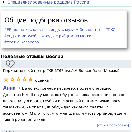
Специализированные роддома России
Общие подборки отзывов
#ЕР после кесарева
#роды с мужем бесплатно
#ПКС
#роды с миомой
#роды с рубцом на матке
#третье кесарево
Полезные отзывы месяца
11
Перинатальный центр ГКБ №67 им.Л.А.Ворохобова (Москва)
☆☆☆☆★
1
оценка:
Анна
→
Было экстренное кесарево, провел операцию
Десятник К.А. Шов у меня, как будто зашивал сапожник, ровно
наполовину живота, грубый и страшный с втяжениями, врач
хамовитый, на операции обсуждал какие-то салаты.. с
ассистентом. Мало того, что мне удалили часть органов, еще и
такой рубец оставили..
[отзыв полностью]