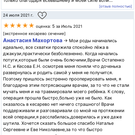
Только благодаря Всевышнему и моей силе воли...
[отзыв полностью]
24 июля 2021 г.
4
★★★★★
5
оценка:
за Июль 2021
[экстренное кесарево сечение]
Анастасия Махортова
→ Мои роды начинались
идеально, все схватки прожила спокойно лёжа в
джакузи,практически безболезненно. Когда начались
потуги,которые были очень болючими,Врачи Остапенко
Н.С. и Кесова Е.Н. осмотрев меня поняли что доченька
развернулась и родить самой у меня не получится.
Поэтому пришлось экстренно прооперировать меня, я
благодарна этим потрясающим врачам, за то что не стали
мучать меня и на травмировали моего ребёнка. К слову,
операция прошла быстро,больно уже не было. Как
оказалось в кесарево нет ничего страшного! Врачи
поддерживали и разговаривали со мной на протяжении
всей операции,я расслабилась,доверилась и уже даже
шутила. Хочется сказать большое спасибо Наталье
Сергеевне и Еве Николаевне,за то что быстро