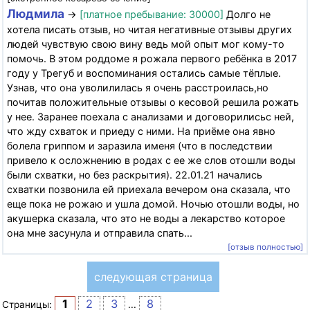
Людмила
→
[платное пребывание: 30000]
Долго не
хотела писать отзыв, но читая негативные отзывы других
людей чувствую свою вину ведь мой опыт мог кому-то
помочь. В этом роддоме я рожала первого ребёнка в 2017
году у Трегуб и воспоминания остались самые тёплые.
Узнав, что она уволилилась я очень расстроилась,но
почитав положительные отзывы о кесовой решила рожать
у нее. Заранее поехала с анализами и договорилисьс ней,
что жду схваток и приеду с ними. На приёме она явно
болела гриппом и заразила именя (что в последствии
привело к осложнению в родах с ее же слов отошли воды
были схватки, но без раскрытия). 22.01.21 начались
схватки позвонила ей приехала вечером она сказала, что
еще пока не рожаю и ушла домой. Ночью отошли воды, но
акушерка сказала, что это не воды а лекарство которое
она мне засунула и отправила спать...
[отзыв полностью]
следующая страница
1
2
3
8
Страницы:
...