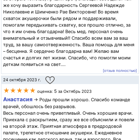
же хочу выразить благодарность Сергеевой Надежде
Николаевне и Шимченко Рае Викторовне! Во время
схваток акушерочки были рядом и поддерживали,
помогали передыхивать схватку, все прошло отлично, за
что я им очень благодарна! Весь мед. персонал очень
внимательный и отзывчивый!! Спасибо всем вам за ваш
труд, за вашу самоотверженность. Ваша помощь для меня
– бесценна. Я сердечно благодарна вам! Желаю вам
счастья и долгих лет жизни. Спасибо, что помогли моим
деткам появиться на свет....
[отзыв полностью]
24 октября 2023 г.
1
★★★★★
5
оценка:
за Октябрь 2023
Анастасия
→ Роды прошли хорошо. Спасибо команде
врачей, обошлось без разрывов.
Весь персонал очень приветливый. Очень хорошие врачи.
Приехала с раскрытием, сразу же все объяснили и повели
на второй этаж. Приятная атмосфера в предродовой
палате, трепетное отношение акушерки. Ежедневное
посещение как детского врача, так и взрослого. Все