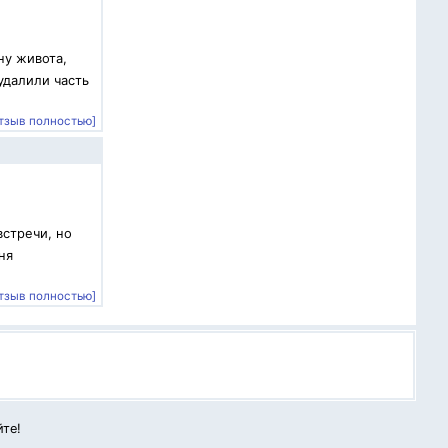
ну живота,
удалили часть
тзыв полностью]
встречи, но
ня
тзыв полностью]
йте!