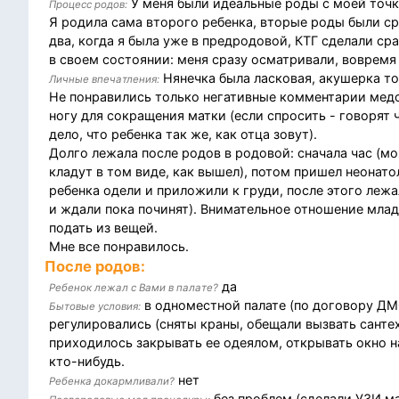
У меня были идеальные роды с моей точк
Процесс родов:
Я родила сама второго ребенка, вторые роды были ср
два, когда я была уже в предродовой, КТГ сделали ср
в своем состоянии: меня сразу осматривали, вовремя
Нянечка была ласковая, акушерка то
Личные впечатления:
Не понравились только негативные комментарии медс
ногу для сокращения матки (если спросить - говорят ч
дело, что ребенка так же, как отца зовут).
Долго лежала после родов в родовой: сначала час (мо
кладут в том виде, как вышел), потом пришел неонато
ребенка одели и приложили к груди, после этого лежа
и ждали пока починят). Внимательное отношение млад
подать из вещей.
Мне все понравилось.
После родов:
да
Ребенок лежал с Вами в палате?
в одноместной палате (по договору ДМС
Бытовые условия:
регулировались (сняты краны, обещали вызвать сантех
приходилось закрывать ее одеялом, открывать окно на
кто-нибудь.
нет
Ребенка докармливали?
без проблем (сделали УЗИ ма