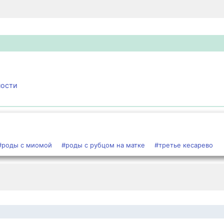
ности
#роды с миомой
#роды с рубцом на матке
#третье кесарево