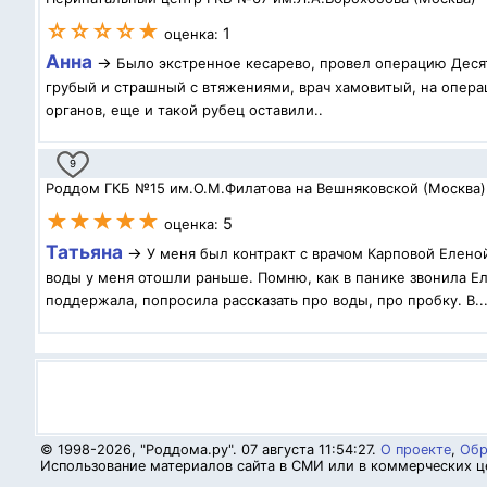
☆☆☆☆★
1
оценка:
Анна
→
Было экстренное кесарево, провел операцию Десят
грубый и страшный с втяжениями, врач хамовитый, на операц
органов, еще и такой рубец оставили..
9
Роддом ГКБ №15 им.О.М.Филатова на Вешняковской (Москва)
★★★★★
5
оценка:
Татьяна
→
У меня был контракт с врачом Карповой Елено
воды у меня отошли раньше. Помню, как в панике звонила Ел
поддержала, попросила рассказать про воды, про пробку. В..
© 1998-2026, "Роддома.ру". 07 августа 11:54:27.
О проекте
,
Обр
Использование материалов сайта в СМИ или в коммерческих це