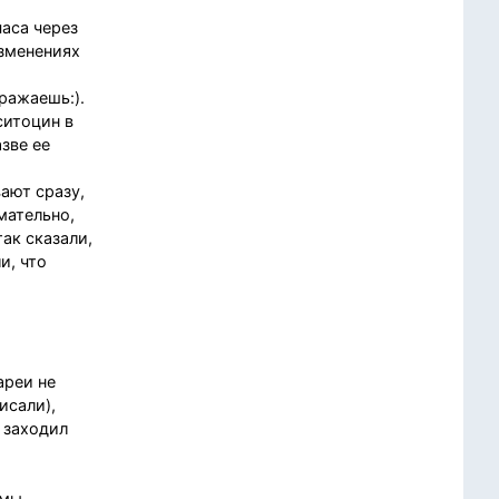
часа через
изменениях
ражаешь:).
ситоцин в
зве ее
ают сразу,
мательно,
ак сказали,
и, что
ареи не
исали),
 заходил
амы,