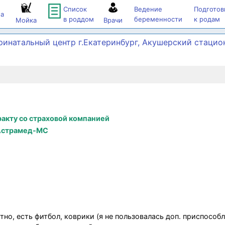
Список
Ведение
Подготов
а
в роддом
беременности
к родам
Мойка
Врачи
ринатальный центр г.Екатеринбург, Акушерский стацио
акту со страховой компанией
 Астрамед-МС
но, есть фитбол, коврики (я не пользовалась доп. приспособ