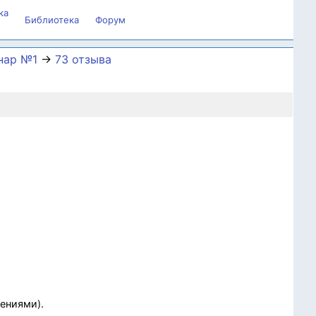
ка
Библиотека
Форум
нар №1
→
73 отзыва
лениями).