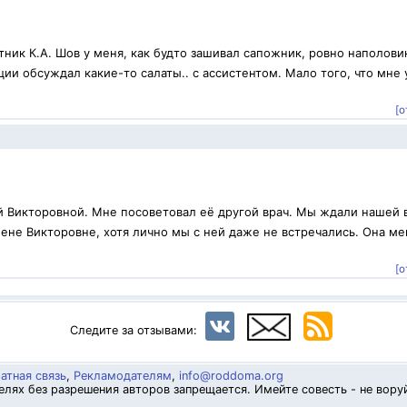
ник К.А. Шов у меня, как будто зашивал сапожник, ровно наполови
ии обсуждал какие-то салаты.. с ассистентом. Мало того, что мне 
[о
й Викторовной. Мне посоветовал её другой врач. Мы ждали нашей 
ене Викторовне, хотя лично мы с ней даже не встречались. Она ме
.
[о
Следите за отзывами:
атная связь
,
Рекламодателям
,
info@roddoma.org
лях без разрешения авторов запрещается. Имейте совесть - не вору