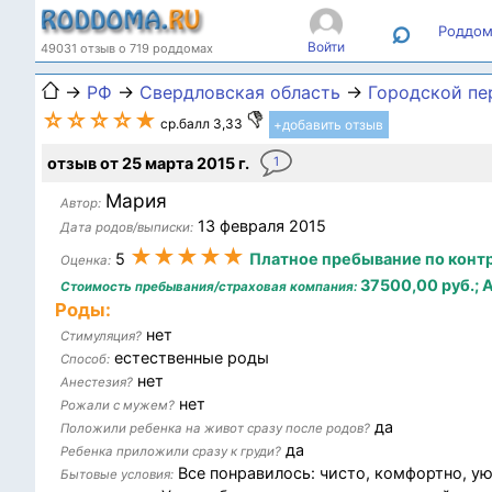
⌕
Роддом
Войти
49031 отзыв о 719 роддомах
→
РФ
→
Свердловская область
→
Городской пе
☆☆☆☆★
ср.балл 3,33
+добавить отзыв
отзыв от 25 марта 2015 г.
1
Мария
Автор:
13 февраля 2015
Дата родов/выписки:
★★★★★
5
Платное пребывание по контр
Оценка:
37500,00 руб.;
Стоимость пребывания/страховая компания:
Роды:
нет
Стимуляция?
естественные роды
Способ:
нет
Анестезия?
нет
Рожали с мужем?
да
Положили ребенка на живот сразу после родов?
да
Ребенка приложили сразу к груди?
Все понравилось: чисто, комфортно, уют
Бытовые условия: