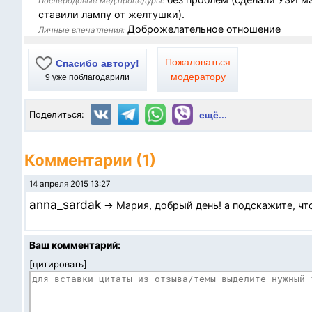
Послеродовые мед.процедуры:
ставили лампу от желтушки).
Доброжелательное отношение
Личные впечатления:
Пожаловаться
Спасибо автору!
модератору
9
уже поблагодарили
Поделиться:
ещё...
Комментарии (1)
14 апреля 2015 13:27
anna_sardak
→ Мария, добрый день! а подскажите, чт
Ваш комментарий:
[
цитировать
]