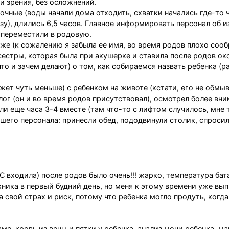
и зрения, без осложнений.
очные (воды начали дома отходить, схватки начались где-то 
азу), длились 6,5 часов. Главное информировать персонал об 
 переместили в родовую.
же (к сожалению я забыла ее имя, во время родов плохо сооб
естры, которая была при акушерке и ставила после родов ок
то и зачем делают) о том, как собираемся назвать ребенка (ра
жет чуть меньше) с ребенком на животе (кстати, его не обмыв
лог (он и во время родов присутствовал), осмотрел более вни
ли еще часа 3-4 вместе (там что-то с лифтом случилось, мне т
шего персонала: принесли обед, пододвинули столик, спросил
 входила) после родов было очень!!! жарко, температура бат
ника в первый будний день, но меня к этому времени уже вып
 свой страх и риск, потому что ребенка могло продуть, когда
ме, кровь из вены и пятки у ребенка, анализ мочи ребенка, м