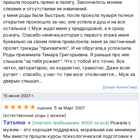
пришла поорать прямо в палату. Закончилось моими
слезами и отсутствием ее извинений.
у меня роды были быстрые, после прокола пузыря полное
открытие произошло за час. еле успела в душ и на все
остальное :) Муж ждал меня у предродовой, а я сразу
рожать. Спасибо нянечке,которая с первого этажа меня
буквально на своем плече приволокла: меня за лестничный
пролет трижды "прихватило". И не обругала,а успокоила.
Роды принимала Тамара Григорьевна. Я раньше про нее
слышала "за тебя рожает". Что с тобой это точно. Все
четко, авторитарно, но корректно, грамотно. Даже если
ругает - спасибо, у нас-то там мозг отключается... Муж за
дверью слышал...
[отзыв полностью]
15 июня 2007 г.
★★★★★
5
оценка:
за Март 2007
[естественные роды с мужем]
Татьяна
→
[платное пребывание: 8000 за всё]
Рожала с
мужем - это хорошая поддержка, моральная как минимум.
Мы вместе прошли курсы психологической подготовки к