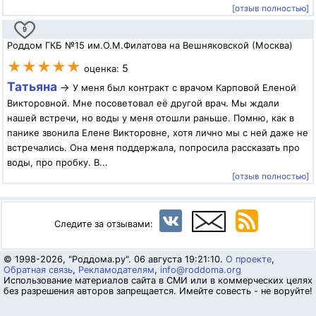
[отзыв полностью]
9
Роддом ГКБ №15 им.О.М.Филатова на Вешняковской (Москва)
★★★★★
5
оценка:
Татьяна
→
У меня был контракт с врачом Карповой Еленой
Викторовной. Мне посоветовал её другой врач. Мы ждали
нашей встречи, но воды у меня отошли раньше. Помню, как в
панике звонила Елене Викторовне, хотя лично мы с ней даже не
встречались. Она меня поддержала, попросила рассказать про
воды, про пробку. В...
[отзыв полностью]
Следите за отзывами:
© 1998-2026, "Роддома.ру". 06 августа 19:21:10.
О проекте
,
Обратная связь
,
Рекламодателям
,
info@roddoma.org
Использование материалов сайта в СМИ или в коммерческих целях
без разрешения авторов запрещается. Имейте совесть - не воруйте!