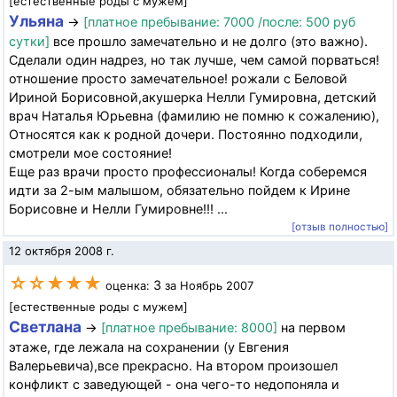
[естественные роды с мужем]
Ульяна
→
[платное пребывание: 7000 /после: 500 руб
сутки]
все прошло замечательно и не долго (это важно).
Сделали один надрез, но так лучше, чем самой порваться!
отношение просто замечательное! рожали с Беловой
Ириной Борисовной,акушерка Нелли Гумировна, детский
врач Наталья Юрьевна (фамилию не помню к сожалению),
Относятся как к родной дочери. Постоянно подходили,
смотрели мое состояние!
Еще раз врачи просто профессионалы! Когда соберемся
идти за 2-ым малышом, обязательно пойдем к Ирине
Борисовне и Нелли Гумировне!!! ...
[отзыв полностью]
12 октября 2008 г.
☆☆★★★
3
оценка:
за Ноябрь 2007
[естественные роды с мужем]
Светлана
→
[платное пребывание: 8000]
на первом
этаже, где лежала на сохранении (у Евгения
Валерьевича),все прекрасно. На втором произошел
конфликт с заведующей - она чего-то недопоняла и