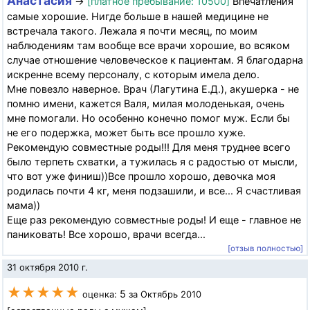
Анастасия
→
[платное пребывание: 10500]
Впечатления
самые хорошие. Нигде больше в нашей медицине не
встречала такого. Лежала я почти месяц, по моим
наблюдениям там вообще все врачи хорошие, во всяком
случае отношение человеческое к пациентам. Я благодарна
искренне всему персоналу, с которым имела дело.
Мне повезло наверное. Врач (Лагутина Е.Д.), акушерка - не
помню имени, кажется Валя, милая молоденькая, очень
мне помогали. Но особенно конечно помог муж. Если бы
не его подержка, может быть все прошло хуже.
Рекомендую совместные роды!!! Для меня труднее всего
было терпеть схватки, а тужилась я с радостью от мысли,
что вот уже финиш))Все прошло хорошо, девочка моя
родилась почти 4 кг, меня подзашили, и все... Я счастливая
мама))
Еще раз рекомендую совместные роды! И еще - главное не
паниковать! Все хорошо, врачи всегда...
[отзыв полностью]
31 октября 2010 г.
★★★★★
5
оценка:
за Октябрь 2010