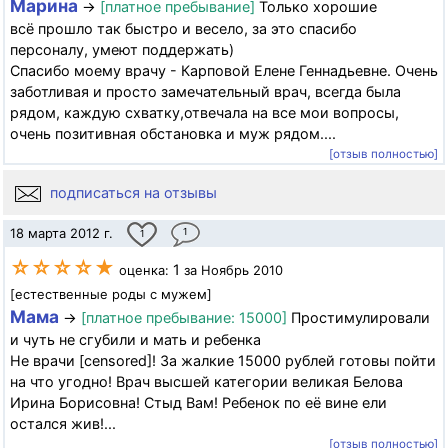
Марина
→
[платное пребывание]
Только хорошие
всё прошло так быстро и весело, за это спасибо
персоналу, умеют поддержать)
Спасибо моему врачу - Карповой Елене Геннадьевне. Очень
заботливая и просто замечательный врач, всегда была
рядом, каждую схватку,отвечала на все мои вопросы,
очень позитивная обстановка и муж рядом....
[отзыв полностью]
подписаться на отзывы
18 марта 2012 г.
1
1
☆☆☆☆★
1
оценка:
за Ноябрь 2010
[естественные роды с мужем]
Мама
→
[платное пребывание: 15000]
Простимулировали
и чуть не сгубили и мать и ребенка
Не врачи [censored]! За жалкие 15000 рублей готовы пойти
на что угодно! Врач высшей категории великая Белова
Ирина Борисовна! Стыд Вам! Ребенок по её вине ели
остался жив!...
[отзыв полностью]