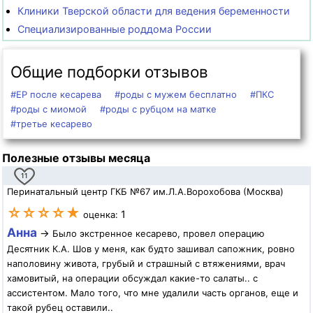
Клиники Тверской области для ведения беременности
Специализированные роддома России
Общие подборки отзывов
#ЕР после кесарева
#роды с мужем бесплатно
#ПКС
#роды с миомой
#роды с рубцом на матке
#третье кесарево
Полезные отзывы месяца
11
Перинатальный центр ГКБ №67 им.Л.А.Ворохобова (Москва)
☆☆☆☆★
1
оценка:
Анна
→
Было экстренное кесарево, провел операцию
Десятник К.А. Шов у меня, как будто зашивал сапожник, ровно
наполовину живота, грубый и страшный с втяжениями, врач
хамовитый, на операции обсуждал какие-то салаты.. с
ассистентом. Мало того, что мне удалили часть органов, еще и
такой рубец оставили..