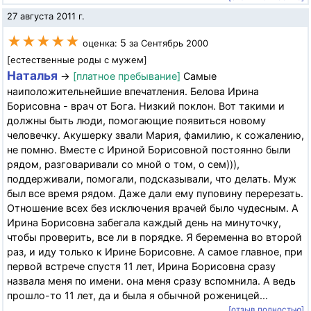
27 августа 2011 г.
★★★★★
5
оценка:
за Сентябрь 2000
[естественные роды с мужем]
Наталья
→
[платное пребывание]
Самые
наиположительнейшие впечатления. Белова Ирина
Борисовна - врач от Бога. Низкий поклон. Вот такими и
должны быть люди, помогающие появиться новому
человечку. Акушерку звали Мария, фамилию, к сожалению,
не помню. Вместе с Ириной Борисовной постоянно были
рядом, разговаривали со мной о том, о сем))),
поддерживали, помогали, подсказывали, что делать. Муж
был все время рядом. Даже дали ему пуповину перерезать.
Отношение всех без исключения врачей было чудесным. А
Ирина Борисовна забегала каждый день на минуточку,
чтобы проверить, все ли в порядке. Я беременна во второй
раз, и иду только к Ирине Борисовне. А самое главное, при
первой встрече спустя 11 лет, Ирина Борисовна сразу
назвала меня по имени. она меня сразу вспомнила. А ведь
прошло-то 11 лет, да и была я обычной роженицей...
[отзыв полностью]