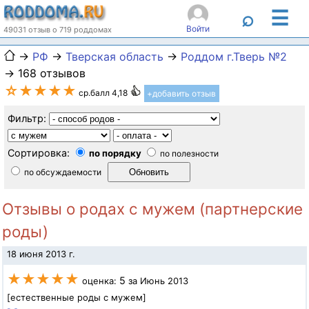
☰
⌕
Войти
49031 отзыв о 719 роддомах
→
РФ
→
Тверская область
→
Роддом г.Тверь №2
→ 168 отзывов
☆★★★★
ср.балл 4,18
+добавить отзыв
Фильтр:
Сортировка:
по порядку
по полезности
по обсуждаемости
Отзывы о родах с мужем (партнерские
роды)
18 июня 2013 г.
★★★★★
5
оценка:
за Июнь 2013
[естественные роды с мужем]