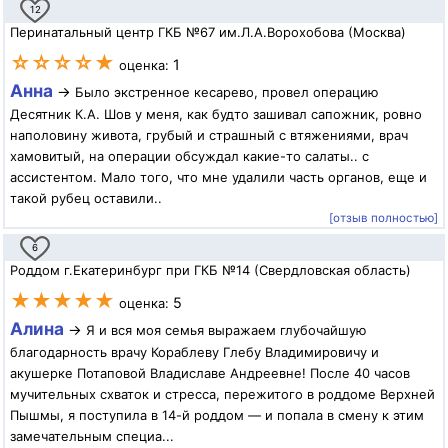
12
Перинатальный центр ГКБ №67 им.Л.А.Ворохобова (Москва)
☆☆☆☆★
1
оценка:
Анна
→
Было экстренное кесарево, провел операцию
Десятник К.А. Шов у меня, как будто зашивал сапожник, ровно
наполовину живота, грубый и страшный с втяжениями, врач
хамовитый, на операции обсуждал какие-то салаты.. с
ассистентом. Мало того, что мне удалили часть органов, еще и
такой рубец оставили..
[отзыв полностью]
6
Роддом г.Екатеринбург при ГКБ №14 (Свердловская область)
★★★★★
5
оценка:
Алина
→
Я и вся моя семья выражаем глубочайшую
благодарность врачу Кораблеву Глебу Владимировичу и
акушерке Потаповой Владиславе Андреевне! После 40 часов
мучительных схваток и стресса, пережитого в роддоме Верхней
Пышмы, я поступила в 14-й роддом — и попала в смену к этим
замечательным специа...