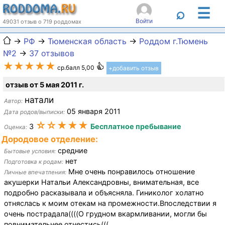
☰
⌕
Войти
49031 отзыв о 719 роддомах
→
РФ
→
Тюменская область
→
Роддом г.Тюмень
№2
→
37 отзывов
★★★★★
ср.балл 5,00
+добавить отзыв
отзыв от 5 мая 2011 г.
натали
Автор:
05 января 2011
Дата родов/выписки:
☆☆★★★
3
Бесплатное пребывание
Оценка:
Дородовое отделение:
средние
Бытовые условия:
нет
Подготовка к родам:
Мне очень понравилось отношение
Личные впечатления:
акушерки Натальи Александровны, внимательная, все
подробно расказывала и объясняла. Гиниколог холатно
отняслась к моим отекам на промежности.Впоследствии я
очень пострадала((((О грудном вкармливании, могли бы
повнимательнее отнестись(((