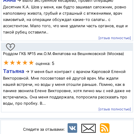
→
Было экстренное кесарево, провел операцию
Десятник К.А. Шов у меня, как будто зашивал сапожник, ровно
наполовину живота, грубый и страшный с втяжениями, врач
хамовитый, на операции обсуждал какие-то салаты.. с
ассистентом. Мало того, что мне удалили часть органов, еще и
такой рубец оставили..
[отзыв полностью]
9
Роддом ГКБ №15 им.О.М.Филатова на Вешняковской (Москва)
★★★★★
5
оценка:
Татьяна
→
У меня был контракт с врачом Карповой Еленой
Викторовной. Мне посоветовал её другой врач. Мы ждали
нашей встречи, но воды у меня отошли раньше. Помню, как в
панике звонила Елене Викторовне, хотя лично мы с ней даже не
встречались. Она меня поддержала, попросила рассказать про
воды, про пробку. В...
[отзыв полностью]
Следите за отзывами: