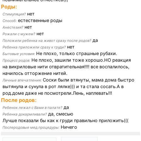
Роды:
нет
Стимуляция?
естественные роды
Способ:
нет
Анестезия?
нет
Рожали с мужем?
да
Положили ребенка на живот сразу после родов?
нет
Ребенка приложили сразу к груди?
Не плохо, только страшные рубахи.
Бытовые условия:
Не плохо, зашили тоже хорошо.НО реакция
Процесс родов:
на викриловые нити отвратительная!!!! все воспалилось,
начилось отторжение нитей.
Соски были втянуты, мама дома быстро
Личные впечатления:
вытянула и сунула в рот лялке))) и та стала сосать.А в
род.доме даже не посмотрели.Лень, наплевать!!!
После родов:
да
Ребенок лежал с Вами в палате?
да, смесью
Ребенка докармливали?
Лучше показали бы как к груди правильно приложить(((
Ничего
Послеродовые мед.процедуры: