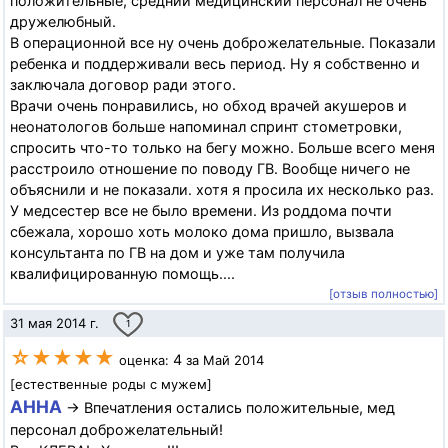
положительные, средний медицинский персонал не очень
дружелюбный.
В операционной все ну очень доброжелательные. Показали
ребенка и поддерживали весь период. Ну я собственно и
заключала договор ради этого.
Врачи очень понравились, но обход врачей акушеров и
неонатологов больше напоминал спринт стометровки,
спросить что-то только на бегу можно. Больше всего меня
расстроило отношение по поводу ГВ. Вообще ничего не
объяснили и не показали. хотя я просила их несколько раз.
У медсестер все не было времени. Из роддома почти
сбежала, хорошо хоть молоко дома пришло, вызвала
консультанта по ГВ на дом и уже там получила
квалифицированную помощь....
[отзыв полностью]
31 мая 2014 г.
1
☆★★★★
4
оценка:
за Май 2014
[естественные роды с мужем]
АННА
→ Впечатления остались положительные, мед
персонал доброжелательный!