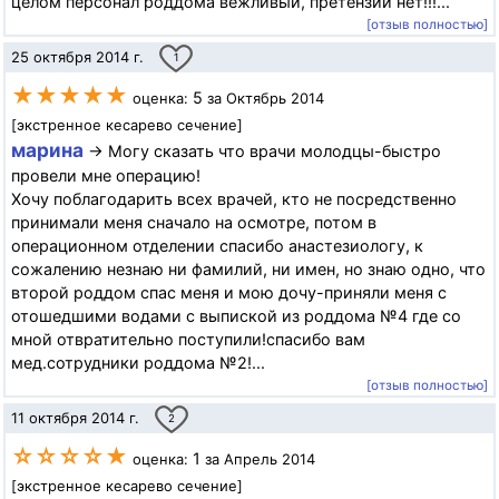
целом персонал роддома вежливый, претензий нет!!!...
[отзыв полностью]
25 октября 2014 г.
1
★★★★★
5
оценка:
за Октябрь 2014
[экстренное кесарево сечение]
марина
→ Могу сказать что врачи молодцы-быстро
провели мне операцию!
Хочу поблагодарить всех врачей, кто не посредственно
принимали меня сначало на осмотре, потом в
операционном отделении спасибо анастезиологу, к
сожалению незнаю ни фамилий, ни имен, но знаю одно, что
второй роддом спас меня и мою дочу-приняли меня с
отошедшими водами с выпиской из роддома №4 где со
мной отвратительно поступили!спасибо вам
мед.сотрудники роддома №2!...
[отзыв полностью]
11 октября 2014 г.
2
☆☆☆☆★
1
оценка:
за Апрель 2014
[экстренное кесарево сечение]