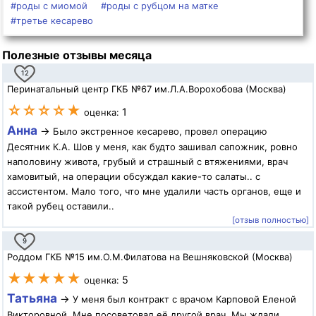
#роды с миомой
#роды с рубцом на матке
#третье кесарево
Полезные отзывы месяца
12
Перинатальный центр ГКБ №67 им.Л.А.Ворохобова (Москва)
☆☆☆☆★
1
оценка:
Анна
→
Было экстренное кесарево, провел операцию
Десятник К.А. Шов у меня, как будто зашивал сапожник, ровно
наполовину живота, грубый и страшный с втяжениями, врач
хамовитый, на операции обсуждал какие-то салаты.. с
ассистентом. Мало того, что мне удалили часть органов, еще и
такой рубец оставили..
[отзыв полностью]
9
Роддом ГКБ №15 им.О.М.Филатова на Вешняковской (Москва)
★★★★★
5
оценка:
Татьяна
→
У меня был контракт с врачом Карповой Еленой
Викторовной. Мне посоветовал её другой врач. Мы ждали