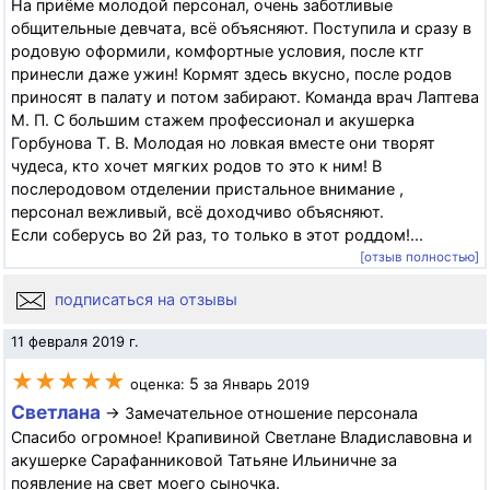
На приёме молодой персонал, очень заботливые
общительные девчата, всё объясняют. Поступила и сразу в
родовую оформили, комфортные условия, после ктг
принесли даже ужин! Кормят здесь вкусно, после родов
приносят в палату и потом забирают. Команда врач Лаптева
М. П. С большим стажем профессионал и акушерка
Горбунова Т. В. Молодая но ловкая вместе они творят
чудеса, кто хочет мягких родов то это к ним! В
послеродовом отделении пристальное внимание ,
персонал вежливый, всё доходчиво объясняют.
Если соберусь во 2й раз, то только в этот роддом!...
[отзыв полностью]
подписаться на отзывы
11 февраля 2019 г.
★★★★★
5
оценка:
за Январь 2019
Светлана
→ Замечательное отношение персонала
Спасибо огромное! Крапивиной Светлане Владиславовна и
акушерке Сарафанниковой Татьяне Ильиничне за
появление на свет моего сыночка.