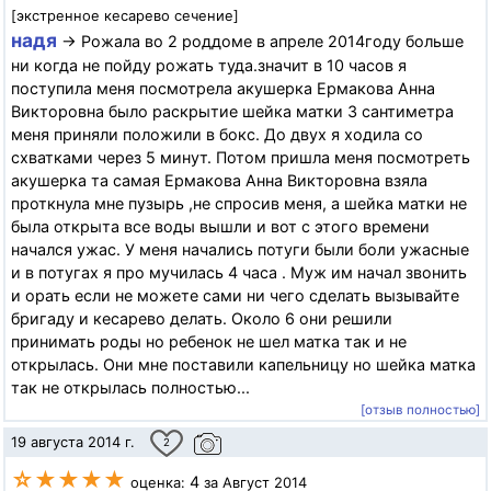
[экстренное кесарево сечение]
надя
→ Рожала во 2 роддоме в апреле 2014году больше
ни когда не пойду рожать туда.значит в 10 часов я
поступила меня посмотрела акушерка Ермакова Анна
Викторовна было раскрытие шейка матки 3 сантиметра
меня приняли положили в бокс. До двух я ходила со
схватками через 5 минут. Потом пришла меня посмотреть
акушерка та самая Ермакова Анна Викторовна взяла
проткнула мне пузырь ,не спросив меня, а шейка матки не
была открыта все воды вышли и вот с этого времени
начался ужас. У меня начались потуги были боли ужасные
и в потугах я про мучилась 4 часа . Муж им начал звонить
и орать если не можете сами ни чего сделать вызывайте
бригаду и кесарево делать. Около 6 они решили
принимать роды но ребенок не шел матка так и не
открылась. Они мне поставили капельницу но шейка матка
так не открылась полностью...
[отзыв полностью]
19 августа 2014 г.
2
☆★★★★
4
оценка:
за Август 2014