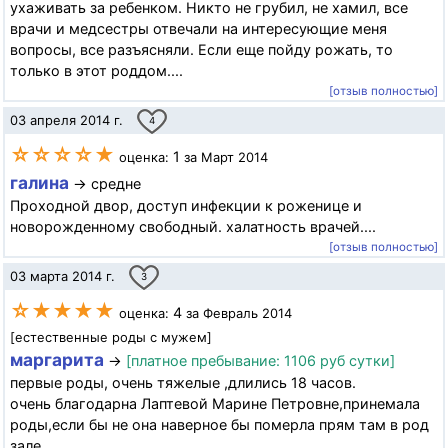
ухаживать за ребенком. Никто не грубил, не хамил, все
врачи и медсестры отвечали на интересующие меня
вопросы, все разъясняли. Если еще пойду рожать, то
только в этот роддом....
[отзыв полностью]
03 апреля 2014 г.
4
☆☆☆☆★
1
оценка:
за Март 2014
галина
→ средне
Проходной двор, доступ инфекции к роженице и
новорожденному свободный. халатность врачей....
[отзыв полностью]
03 марта 2014 г.
3
☆★★★★
4
оценка:
за Февраль 2014
[естественные роды с мужем]
маргарита
→
[платное пребывание: 1106 руб сутки]
первые роды, очень тяжелые ,длились 18 часов.
очень благодарна Лаптевой Марине Петровне,принемала
роды,если бы не она наверное бы померла прям там в род
зале....