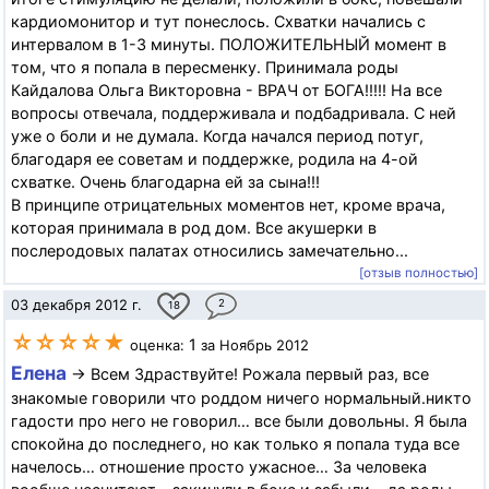
кардиомонитор и тут понеслось. Схватки начались с
интервалом в 1-3 минуты. ПОЛОЖИТЕЛЬНЫЙ момент в
том, что я попала в пересменку. Принимала роды
Кайдалова Ольга Викторовна - ВРАЧ от БОГА!!!!! На все
вопросы отвечала, поддерживала и подбадривала. С ней
уже о боли и не думала. Когда начался период потуг,
благодаря ее советам и поддержке, родила на 4-ой
схватке. Очень благодарна ей за сына!!!
В принципе отрицательных моментов нет, кроме врача,
которая принимала в род дом. Все акушерки в
послеродовых палатах относились замечательно...
[отзыв полностью]
03 декабря 2012 г.
2
18
☆☆☆☆★
1
оценка:
за Ноябрь 2012
Елена
→ Всем Здраствуйте! Рожала первый раз, все
знакомые говорили что роддом ничего нормальный.никто
гадости про него не говорил… все были довольны. Я была
спокойна до последнего, но как только я попала туда все
начелось… отношение просто ужасное… За человека