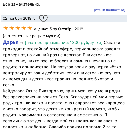
Все замечательно...
[отзыв полностью]
02 ноября 2018 г.
1
★★★★★
5
оценка:
за Октябрь 2018
[естественные роды с мужем]
Дарья
→
[платное пребывание: 1300 руб/сутки]
Схватки
проходят в спокойной атмосфере, периодически заходят
проверяют, но лишний раз не дергают. Внимательное
отношение, никто вас не бросит и сами вы нечаянно не
родите в одиночестве) На потугах врач и акушерка чётко
контролируют ваши действия, если внимательно слушать
их команды и делать все правильно, родите быстро и
легко.
Кайдалова Ольга Викторовна, принимавшая у меня роды -
без преувеличения врач от Бога. Благодаря ей мои первые
роды прошли легко и просто, она направляет весь процесс
и четко говорит, что делать в конкретный момент, чтобы
родить максимально естественно и эффективно. Я
вспоминаю тот день, когда мой сын появился на свет, с
радостью и любовью. Спасибо врачам роддома 2 за то,