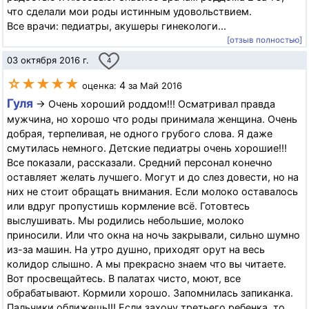
что сделали мои роды истинным удовольствием.
Все врачи: педиатры, акушеры гинекологи...
[отзыв полностью]
03 октября 2016 г.
4
☆★★★★
4
оценка:
за Май 2016
Гуля
→ Очень хороший роддом!!! Осматривал правда
мужчина, но хорошо что роды принимала женщина. Очень
добрая, терпеливая, не одного грубого слова. Я даже
смутилась немного. Детские педиатры очень хорошие!!!
Все показали, рассказали. Средний персонал конечно
оставляет желать лучшего. Могут и до слез довести, но на
них не стоит обращать внимания. Если молоко оставалось
или вдруг пропустишь кормление всё. Готовтесь
выслушивать. Мы родились небольшие, молоко
приносили. Или что окна на ночь закрывали, сильно шумно
из-за машин. На утро душно, приходят орут на весь
колидор слышно. А мы прекрасно знаем что вы читаете.
Вот просвещайтесь. В палатах чисто, моют, все
обрабатывают. Кормили хорошо. Запомнилась запиканка.
Пальчики оближешь!!! Если захочу третьего ребенка, то