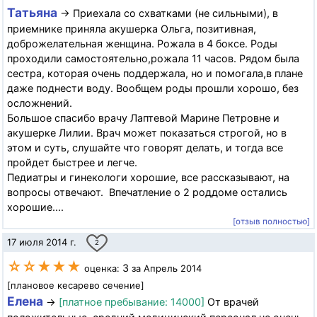
Татьяна
→ Приехала со схватками (не сильными), в
приемнике приняла акушерка Ольга, позитивная,
доброжелательная женщина. Рожала в 4 боксе. Роды
проходили самостоятельно,рожала 11 часов. Рядом была
сестра, которая очень поддержала, но и помогала,в плане
даже поднести воду. Вообщем роды прошли хорошо, без
осложнений.
Большое спасибо врачу Лаптевой Марине Петровне и
акушерке Лилии. Врач может показаться строгой, но в
этом и суть, слушайте что говорят делать, и тогда все
пройдет быстрее и легче.
Педиатры и гинекологи хорошие, все рассказывают, на
вопросы отвечают. Впечатление о 2 роддоме остались
хорошие....
[отзыв полностью]
17 июля 2014 г.
2
☆☆★★★
3
оценка:
за Апрель 2014
[плановое кесарево сечение]
Елена
→
[платное пребывание: 14000]
От врачей