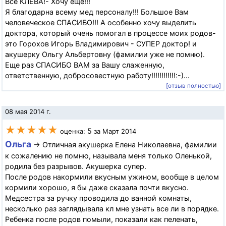
Все КЛЕВА!- Хочу еще!!!
Я благодарна всему мед персоналу!!! Большое Вам
человеческое СПАСИБО!!! А особенно хочу выделить
доктора, который очень помогал в процессе моих родов-
это Горохов Игорь Владимирович - СУПЕР доктор! и
акушерку Ольгу Альбертовну (фамилии уже не помню).
Еще раз СПАСИБО ВАМ за Вашу слаженную,
ответственную, добросовестную работу!!!!!!!!!!!!:-)...
[отзыв полностью]
08 мая 2014 г.
★★★★★
5
оценка:
за Март 2014
Ольга
→ Отличная акушерка Елена Николаевна, фамилии
к сожалению не помню, называла меня только Оленькой,
родила без разрывов. Акушерка супер.
После родов накормили вкусным ужином, вообще в целом
кормили хорошо, я бы даже сказала почти вкусно.
Медсестра за ручку проводила до ванной комнаты,
несколько раз заглядывала кл мне узнать все ли в порядке.
Ребенка после родов помыли, показали как пеленать,