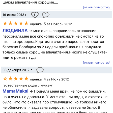
целом впечатления хорошие....
[отзыв полностью]
16 июля 2013 г.
1
5
★★★★★
5
оценка:
за Ноябрь 2012
ЛЮДМИЛА
→ мне очень понравилось отношение
персонала.мне всё спокойно объяснили,не смотря на то
что я второродка.К детям я считаю персонал относится
бережно.Вообщим за 2 недели прибывания я получила
только самые хорошие впечатления.Никого не слушайте-
идите рожать туда....
[отзыв полностью]
08 декабря 2012 г.
1
☆★★★★
4
оценка:
за Июнь 2012
[естественные роды с мужем]
MamaMaksi
→ Приняла меня врач, не помню фамилии,
но я очень не довольна. У меня отошли воды, а схваток не
было. Что-то сказала про стимуляцию, но толком ничего
не объяснила, я задавала вопросы, ответов не было. В
итоге стимуляцию не делали, положили в бокс, повешали