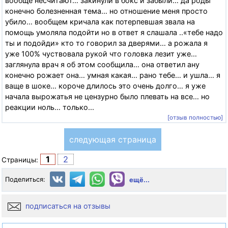
вообще несчитают… закинули в бокс и забыли… да роды
конечно болезненная тема… но отношение меня просто
убило… вообщем кричала как потерпевшая звала на
помощь умоляла подойти но в ответ я слашала ..«тебе надо
ты и подойди» кто то говорил за дверями… а рожала я
уже 100% чуствовала рукой что головка лезит уже…
заглянула врач я об этом сообщила… она ответил ану
конечно рожает она… умная какая… рано тебе… и ушла… я
ваще в шоке… короче длилось это очень долго… я уже
начала вырожатья не цензурно было плевать на все… но
реакции ноль… только...
[отзыв полностью]
следующая страница
1
2
Страницы:
Поделиться:
ещё...
подписаться на отзывы