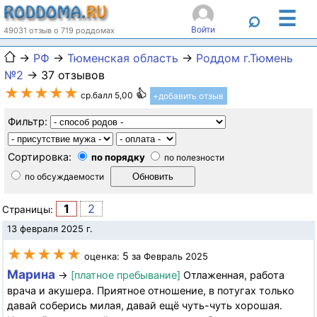
☰
⌕
Войти
49031 отзыв о 719 роддомах
→
РФ
→
Тюменская область
→
Роддом г.Тюмень
№2
→ 37 отзывов
★★★★★
ср.балл 5,00
+добавить отзыв
Фильтр:
Сортировка:
по порядку
по полезности
по обсуждаемости
1
2
Страницы:
13 февраля 2025 г.
★★★★★
5
оценка:
за Февраль 2025
Марина
→
[платное пребывание]
Отлаженная, работа
врача и акушера. Приятное отношение, в потугах только
давай соберись милая, давай ещё чуть-чуть хорошая.