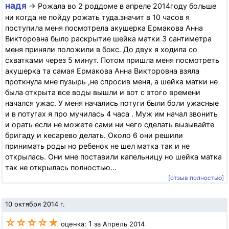
надя
→ Рожала во 2 роддоме в апреле 2014году больше
ни когда не пойду рожать туда.значит в 10 часов я
поступила меня посмотрела акушерка Ермакова Анна
Викторовна было раскрытие шейка матки 3 сантиметра
меня приняли положили в бокс. До двух я ходила со
схватками через 5 минут. Потом пришла меня посмотреть
акушерка та самая Ермакова Анна Викторовна взяла
проткнула мне пузырь ,не спросив меня, а шейка матки не
была открыта все воды вышли и вот с этого времени
начался ужас. У меня начались потуги были боли ужасные
и в потугах я про мучилась 4 часа . Муж им начал звонить
и орать если не можете сами ни чего сделать вызывайте
бригаду и кесарево делать. Около 6 они решили
принимать роды но ребенок не шел матка так и не
открылась. Они мне поставили капельницу но шейка матка
так не открылась полностью...
[отзыв полностью]
10 октября 2014 г.
☆☆☆☆★
1
оценка:
за Апрель 2014