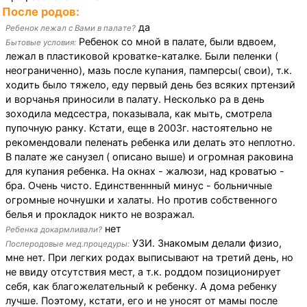
После родов:
да
Ребенок лежал с Вами в палате?
Ребенок со мной в палате, были вдвоем,
Бытовые условия:
лежал в пластиковой кроватке-каталке. Были пеленки (
неограниченно), мазь после купания, памперсы( свои), т.к.
ходить было тяжело, еду первый день без всяких пртензий
и ворчанья приносили в палату. Несколько ра в день
зоходила медсестра, показывала, как мыть, смотрела
пупочную ранку. Кстати, еще в 2003г. настоятельно не
рекомендовали пеленать ребенка или делать это неплотно.
В палате же санузел ( описано выше) и огромная раковина
для купания ребенка. На окнах - жалюзи, над кроватью -
бра. Очень чисто. Единственнный минус - больничные
огромные ночнушки и халаты. Но против собственного
белья и прокладок никто не возражал.
нет
Ребенка докармливали?
УЗИ. Знакомым делали физио,
Послеродовые мед.процедуры:
мне нет. При легких родах выписывают на третий день, но
не ввиду отсутствия мест, а т.к. роддом позиционирует
себя, как благожелательный к ребенку. А дома ребенку
лучше. Поэтому, кстати, его и не уносят от мамы после