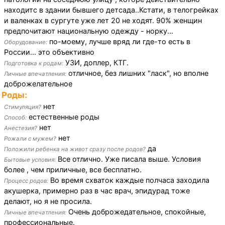
находитс в здании бывшего детсада..Кстати, в телогрейках
и валенках в сургуте уже лет 20 не ходят. 90% женщин
предпочитают национальную одежду - норку...
по-моему, лучше вряд ли где-то есть в
Оборудование:
России... это объективно
УЗИ, доплер, КТГ.
Подготовка к родам:
отличное, без лишних "ласк", но вполне
Личные впечатления:
доброжелательное
Роды:
нет
Стимуляция?
естественные роды
Способ:
нет
Анестезия?
нет
Рожали с мужем?
да
Положили ребенка на живот сразу после родов?
Все отлично. Уже писала выше. Условия
Бытовые условия:
более , чем приличные, все бесплатно.
Во время схваток каждые полчаса заходила
Процесс родов:
акушерка, примерно раз в час врач, эпидурад тоже
делают, но я не просила.
Очень доброжедательное, спокойные,
Личные впечатления:
профессиональные.