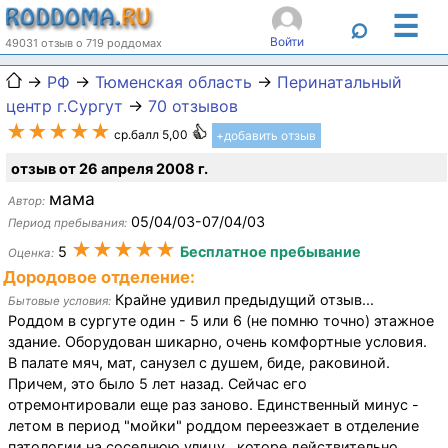
☰
⌕
Войти
49031 отзыв о 719 роддомах
→
РФ
→
Тюменская область
→
Перинатальный
центр г.Сургут
→
70 отзывов
★★★★★
ср.балл 5,00
+добавить отзыв
отзыв от 26 апреля 2008 г.
мама
Автор:
05/04/03-07/04/03
Период пребывания:
★★★★★
5
Бесплатное пребывание
Оценка:
Дородовое отделение:
Крайне удивил предыдущий отзыв...
Бытовые условия:
Роддом в сургуте один - 5 или 6 (не помню точно) этажное
здание. Оборудован шикарно, очень комфортные условия.
В палате мяч, мат, санузел с душем, биде, раковиной.
Причем, это было 5 лет назад. Сейчас его
отремонтировали еще раз заново. Единственный минус -
летом в период "мойки" роддом переезжает в отделение
патологии на соседнюю улицу , которе действительно