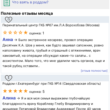
Что взять в роддом?
Полезные отзывы месяца
12
Перинатальный центр ГКБ №67 им.Л.А.Ворохобова (Москва)
☆☆☆☆★
1
оценка:
Анна
→
Было экстренное кесарево, провел операцию
Десятник К.А. Шов у меня, как будто зашивал сапожник, ровно
наполовину живота, грубый и страшный с втяжениями, врач
хамовитый, на операции обсуждал какие-то салаты.. с
ассистентом. Мало того, что мне удалили часть органов, еще и
такой рубец оставили..
[отзыв полностью]
6
Роддом г.Екатеринбург при ГКБ №14 (Свердловская область)
★★★★★
5
оценка:
Алина
→
Я и вся моя семья выражаем глубочайшую
благодарность врачу Кораблеву Глебу Владимировичу и
акушерке Потаповой Владиславе Андреевне! После 40 часов