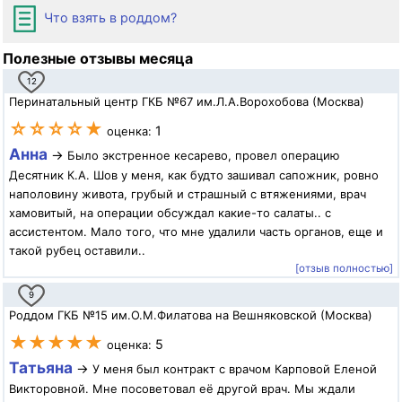
Что взять в роддом?
Полезные отзывы месяца
12
Перинатальный центр ГКБ №67 им.Л.А.Ворохобова (Москва)
☆☆☆☆★
1
оценка:
Анна
→
Было экстренное кесарево, провел операцию
Десятник К.А. Шов у меня, как будто зашивал сапожник, ровно
наполовину живота, грубый и страшный с втяжениями, врач
хамовитый, на операции обсуждал какие-то салаты.. с
ассистентом. Мало того, что мне удалили часть органов, еще и
такой рубец оставили..
[отзыв полностью]
9
Роддом ГКБ №15 им.О.М.Филатова на Вешняковской (Москва)
★★★★★
5
оценка:
Татьяна
→
У меня был контракт с врачом Карповой Еленой
Викторовной. Мне посоветовал её другой врач. Мы ждали