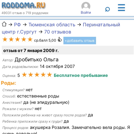
☰
⌕
Войти
49031 отзыв о 719 роддомах
→
РФ
→
Тюменская область
→
Перинатальный
центр г.Сургут
→
70 отзывов
★★★★★
ср.балл 5,00
+добавить отзыв
отзыв от 7 января 2009 г.
Дробитько Ольга
Автор:
14 октября 2007
Дата родов/выписки:
★★★★★
5
Бесплатное пребывание
Оценка:
Роды:
нет
Стимуляция?
естественные роды
Способ:
да (не эпидуральную)
Анестезия?
нет
Рожали с мужем?
да
Положили ребенка на живот сразу после родов?
да
Ребенка приложили сразу к груди?
акушерка Розалия. Замечательно вела роды. Я
Процесс родов:
очень довольна!