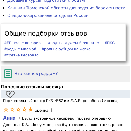
Добавить курсы подготовки к родам
Клиники Тюменской области для ведения беременности
Специализированные роддома России
Общие подборки отзывов
#ЕР после кесарева
#роды с мужем бесплатно
#ПКС
#роды с миомой
#роды с рубцом на матке
#третье кесарево
Что взять в роддом?
Полезные отзывы месяца
11
Перинатальный центр ГКБ №67 им.Л.А.Ворохобова (Москва)
☆☆☆☆★
1
оценка:
Анна
→
Было экстренное кесарево, провел операцию
Десятник К.А. Шов у меня, как будто зашивал сапожник, ровно
наполовину живота, грубый и страшный с втяжениями, врач