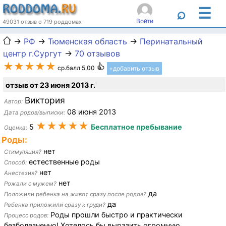
☰
⌕
Войти
49031 отзыв о 719 роддомах
→
РФ
→
Тюменская область
→
Перинатальный
центр г.Сургут
→
70 отзывов
★★★★★
ср.балл 5,00
+добавить отзыв
отзыв от 23 июня 2013 г.
Виктория
Автор:
08 июня 2013
Дата родов/выписки:
★★★★★
5
Бесплатное пребывание
Оценка:
Роды:
нет
Стимуляция?
естественные роды
Способ:
нет
Анестезия?
нет
Рожали с мужем?
да
Положили ребенка на живот сразу после родов?
да
Ребенка приложили сразу к груди?
Роды прошли быстро и практически
Процесс родов:
безболезненно! Хотелось бы выразить огромную