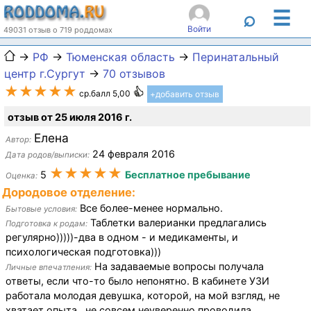
☰
⌕
Войти
49031 отзыв о 719 роддомах
→
РФ
→
Тюменская область
→
Перинатальный
центр г.Сургут
→
70 отзывов
★★★★★
ср.балл 5,00
+добавить отзыв
отзыв от 25 июля 2016 г.
Елена
Автор:
24 февраля 2016
Дата родов/выписки:
★★★★★
5
Бесплатное пребывание
Оценка:
Дородовое отделение:
Все более-менее нормально.
Бытовые условия:
Таблетки валерианки предлагались
Подготовка к родам:
регулярно)))))-два в одном - и медикаменты, и
психологическая подготовка)))
На задаваемые вопросы получала
Личные впечатления:
ответы, если что-то было непонятно. В кабинете УЗИ
работала молодая девушка, которой, на мой взгляд, не
хватает опыта...не совсем неуверенно проводила