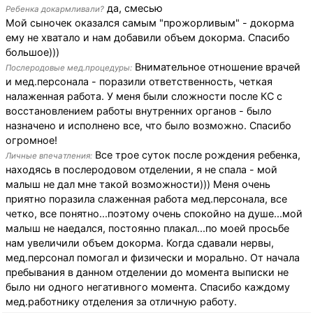
да, смесью
Ребенка докармливали?
Мой сыночек оказался самым "прожорливым" - докорма
ему не хватало и нам добавили объем докорма. Спасибо
большое)))
Внимательное отношение врачей
Послеродовые мед.процедуры:
и мед.персонала - поразили ответственность, четкая
налаженная работа. У меня были сложности после КС с
восстановлением работы внутренних органов - было
назначено и исполнено все, что было возможно. Спасибо
огромное!
Все трое суток после рождения ребенка,
Личные впечатления:
находясь в послеродовом отделении, я не спала - мой
малыш не дал мне такой возможности))) Меня очень
приятно поразила слаженная работа мед.персонала, все
четко, все понятно...поэтому очень спокойно на душе...мой
малыш не наедался, постоянно плакал...по моей просьбе
нам увеличили объем докорма. Когда сдавали нервы,
мед.персонал помогал и физически и морально. От начала
пребывания в данном отделении до момента выписки не
было ни одного негативного момента. Спасибо каждому
мед.работнику отделения за отличную работу.