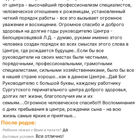
от центра - высочайший профессионализм специалистов,
человеческое отношение к роженицам, установленный
четкий порядок работы - все это вызывает огромное
уважение и восхищение. Огромное спасибо и доброго
здоровья на долгие годы руководителю Центра -
Белоцерковцевой Л.Д. - думаю, руками именно этого
человека создан порядок во всех смыслах этого слова в
Центре, где рождается будущее...Если бы все
руководители на своих местах были честными,
порядочными, профессиональными, грамотными
специалистами, сильными хозяйственниками, было бы все
в нашей стране хорошо...как в данном Центре...Дай Бог
Руководителю с большой буквы, каждому работнику
Сургутского перинатального центра доброго здоровья,
долгих лет жизни, благополучия им и их
семьям....Огромное человеческое спасибо!!! Воспоминания
о днях пребывания в центре, рождении сына - на всю
жизнь самые яркие и приятные...
После родов:
да
Ребенок лежал с Вами в палате?
Все отлично!
Бытовые условия: