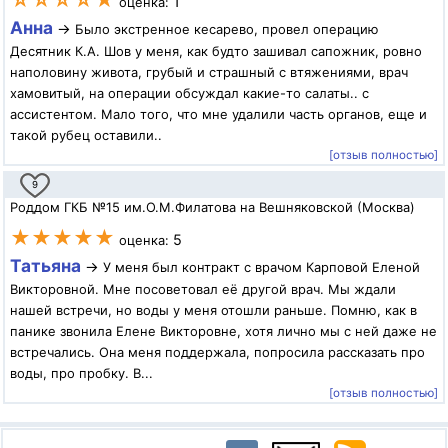
☆☆☆☆★
1
оценка:
Анна
→
Было экстренное кесарево, провел операцию
Десятник К.А. Шов у меня, как будто зашивал сапожник, ровно
наполовину живота, грубый и страшный с втяжениями, врач
хамовитый, на операции обсуждал какие-то салаты.. с
ассистентом. Мало того, что мне удалили часть органов, еще и
такой рубец оставили..
[отзыв полностью]
9
Роддом ГКБ №15 им.О.М.Филатова на Вешняковской (Москва)
★★★★★
5
оценка:
Татьяна
→
У меня был контракт с врачом Карповой Еленой
Викторовной. Мне посоветовал её другой врач. Мы ждали
нашей встречи, но воды у меня отошли раньше. Помню, как в
панике звонила Елене Викторовне, хотя лично мы с ней даже не
встречались. Она меня поддержала, попросила рассказать про
воды, про пробку. В...
[отзыв полностью]