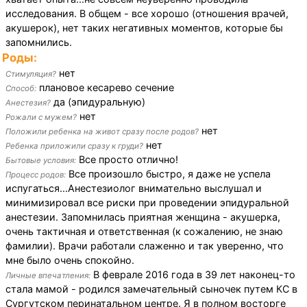
исследования. В общем - все хорошо (отношения врачей,
акушерок), нет таких негативных моментов, которые бы
запомнились.
Роды:
нет
Стимуляция?
плановое кесарево сечение
Способ:
да (эпидуральную)
Анестезия?
нет
Рожали с мужем?
нет
Положили ребенка на живот сразу после родов?
нет
Ребенка приложили сразу к груди?
Все просто отлично!
Бытовые условия:
Все произошло быстро, я даже не успела
Процесс родов:
испугаться...Анестезиолог внимательно выслушал и
минимизировал все риски при проведении эпидуральной
анестезии. Запомнилась приятная женщина - акушерка,
очень тактичная и ответственная (к сожалению, не знаю
фамилии). Врачи работали слаженно и так уверенно, что
мне было очень спокойно.
В феврале 2016 года в 39 лет наконец-то
Личные впечатления:
стала мамой - родился замечательный сыночек путем КС в
Сургутском перинатальном центре. Я в полном восторге