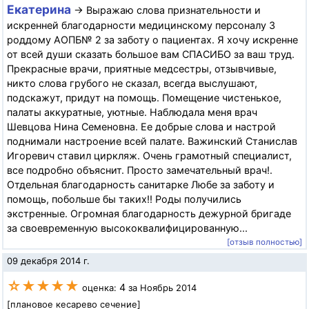
Екатерина
→ Выражаю слова признательности и
искренней благодарности медицинскому персоналу 3
роддому АОПБ№ 2 за заботу о пациентах. Я хочу искренне
от всей души сказать большое вам СПАСИБО за ваш труд.
Прекрасные врачи, приятные медсестры, отзывчивые,
никто слова грубого не сказал, всегда выслушают,
подскажут, придут на помощь. Помещение чистенькое,
палаты аккуратные, уютные. Наблюдала меня врач
Шевцова Нина Семеновна. Ее добрые слова и настрой
поднимали настроение всей палате. Важинский Станислав
Игоревич ставил циркляж. Очень грамотный специалист,
все подробно объяснит. Просто замечательный врач!.
Отдельная благодарность санитарке Любе за заботу и
помощь, побольше бы таких!! Роды получились
экстренные. Огромная благодарность дежурной бригаде
за своевременную высококвалифицированную...
[отзыв полностью]
09 декабря 2014 г.
☆★★★★
4
оценка:
за Ноябрь 2014
[плановое кесарево сечение]