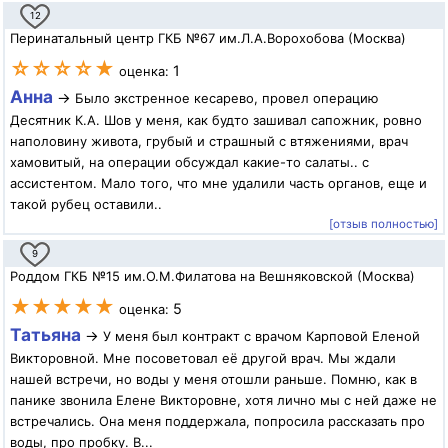
12
Перинатальный центр ГКБ №67 им.Л.А.Ворохобова (Москва)
☆☆☆☆★
1
оценка:
Анна
→
Было экстренное кесарево, провел операцию
Десятник К.А. Шов у меня, как будто зашивал сапожник, ровно
наполовину живота, грубый и страшный с втяжениями, врач
хамовитый, на операции обсуждал какие-то салаты.. с
ассистентом. Мало того, что мне удалили часть органов, еще и
такой рубец оставили..
[отзыв полностью]
9
Роддом ГКБ №15 им.О.М.Филатова на Вешняковской (Москва)
★★★★★
5
оценка:
Татьяна
→
У меня был контракт с врачом Карповой Еленой
Викторовной. Мне посоветовал её другой врач. Мы ждали
нашей встречи, но воды у меня отошли раньше. Помню, как в
панике звонила Елене Викторовне, хотя лично мы с ней даже не
встречались. Она меня поддержала, попросила рассказать про
воды, про пробку. В...