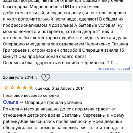
задавал вопросы, пытался отвлечь, в общем я ему очень
благодарна! Медперсонал в ПИТе тоже очень
доброжелательный, и судно поднесут, и постель поправят,
и укол дополнительный ,если надо, сделают! В общем их
профессионализмом я довольна! А бытовые условия, ну
можно немного и потерпеть, хотя на дворе 21 век и
хотелось бы элементарных удобств в виде туалета и душа!
Операцию мне делала зав.отделением Черниченко Татьяна
Григорьевна, огромное ей спасибо!!! Операция заняла 15
минут! Она профессионал своего дела!
Огромная благодарность и спасибо Черниченко Т.Г....
[отзыв полностью]
26 августа 2014 г.
5
☆☆★★★
3
оценка:
за Апрель 2014
[плановое кесарево сечение]
Ольга
→ Операция прошла успешно
Рожала 4 месяца назад,но до сих пор меня трясёт от
отношения детского врача Светланы Сергеевны к моему
ребёнку.Как выяснилось после выписки,у моей девочки
обнаружилась огромная расщелина мягкого и твёрдого