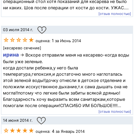
операционный стол хотя показаний для кесарева не было
ни каких. Шов после операции от кости до кости. УЖАС....
[отзыв полностью]
03 июля 2014 г.
3
☆☆☆☆★
1
оценка:
за Июнь 2014
[кесарево сечение]
ирина
→ Вскоре отправили меня на кесарево-когда воды
были уже зеленые.
когда достали ребенка,у него была
температура,гепоксия,и достаточно много наглоталась
этой зеленой воды!!дочку отнесли в детское отделение и
положили исскуствкнное дыхание,т.к сама дышать она не
могла!!потому что легкие были забиты всякой дрянью!
Благодарность хочу выразить всем санитаркам,которые
помогали после операции!СПАСИБО ИМ БОЛЬШОЕ!!!!...
[отзыв полностью]
14 июня 2014 г.
1
☆★★★★
4
оценка:
за Январь 2014