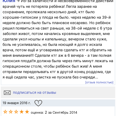
Юлия
→ Из-за халатности и несвоевременности действий
врачей чуть не потеряла ребёнка! Легла заранее на
сохранение, пролежала несколько дней, ктг было
хорошее-гипоксии у плода не было. через неделю на 39-й
неделе должно было быть плановое кесарево. Но ребёнок
решил появиться на свет раньше, на 38-ой неделе с 6 утра
заболел живот, потом начались кровяные выделения, мне
сделали укол ношпы и капельницу, вечером стало хуже,
боль не усиливалась, но была ноющей я долго искала
врача, потом ещё и уговаривала сделать ктг и обратить на
меня внимание!!! Сделали ктг аж в 6 вечера - а там полная
гипоксия плода!!я должна была через пять минут лежать на
операционном столе, чтобы ребёнок был жив! А меня
отправили переделывать ктг в другой конец роддома, где
я ещё сидела час, узистка не пускала без очереди...
[отзыв полностью]
подписаться на отзывы
19 января 2016 г.
1
☆☆☆★★
2
оценка:
за Сентябрь 2014