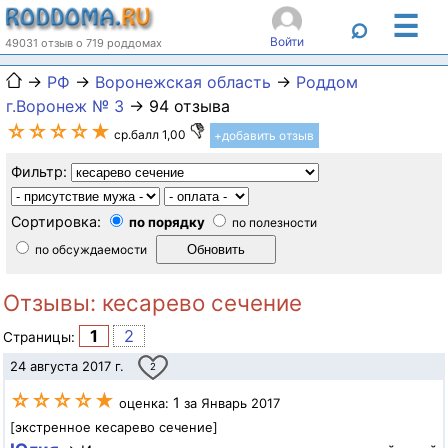
☰
⌕
Войти
49031 отзыв о 719 роддомах
→
РФ
→
Воронежская область
→
Роддом
г.Воронеж № 3
→ 94 отзыва
☆☆☆☆★
ср.балл 1,00
+добавить отзыв
Фильтр:
Сортировка:
по порядку
по полезности
по обсуждаемости
Отзывы: кесарево сечение
1
2
Страницы:
24 августа 2017 г.
2
☆☆☆☆★
1
оценка:
за Январь 2017
[экстренное кесарево сечение]