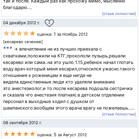
так и после. Каждый раз как прохожу мимо, мысленно
благодарю....
[отзыв полностью]
04 декабря 2012 г.
2
☆☆☆☆★
1
оценка:
за Ноябрь 2012
[кесарево сечение]
***
→ впечатление не из лучших.приехала с
схватками,положили на КТГ,прокололи пузырь,решали
кесарево или сама..на это ушло 1.15,ребенок начал глотать
воду.врач который меня кесарил,относился ужасно.такого
отношения к роженицам я еще нигде не
видела.единственные люди кто уделяли внимание
это анестезиолог,и то после кесарева подошла сестричка
и сказала что анестезия платная).в детском отделении
персонал в выходные ходил с душком от
шампанского.вообщем этого врача врагу не пожелаешь.....
[отзыв полностью]
08 сентября 2012 г.
★★★★★
5
оценка:
за Август 2012