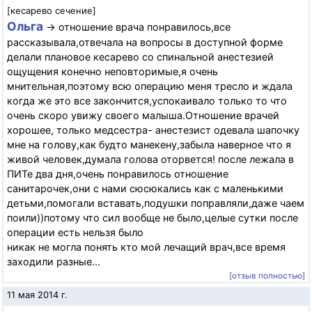
[кесарево сечение]
Ольга
→ отношение врача понравилось,все
рассказывала,отвечала на вопросы в доступной форме
делали плановое кесарево со спинальной анестезией
ощущения конечно неповторимые,я очень
мнительная,поэтому всю операцию меня тресло и ждала
когда же это все закончится,успокаивало только то что
очень скоро увижу своего малыша.Отношение врачей
хорошее, только медсестра- анестезист одевала шапочку
мне на голову,как будто манекену,забыла наверное что я
живой человек,думала голова оторвется! после лежала в
ПИТе два дня,очень понравилось отношение
санитарочек,они с нами сюсюкались как с маленькими
детьми,помогали вставать,подушки поправляли,даже чаем
поили))потому что сил вообще не было,целые сутки после
операции есть нельзя было
никак не могла понять кто мой лечащий врач,все время
заходили разные...
[отзыв полностью]
11 мая 2014 г.