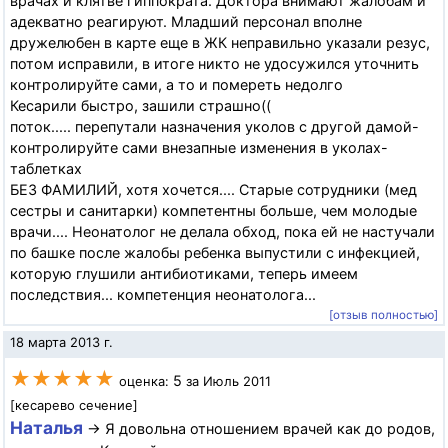
врачах и клятве гиппократа. Доктора внимают жалобам и
адекватно реагируют. Младший персонал вполне
дружелюбен в карте еще в ЖК неправильно указали резус,
потом исправили, в итоге никто не удосужился уточнить
контролируйте сами, а то и помереть недолго
Кесарили быстро, зашили страшно((
поток..... перепутали назначения уколов с другой дамой-
контролируйте сами внезапные изменения в уколах-
таблетках
БЕЗ ФАМИЛИЙ, хотя хочется.... Старые сотрудники (мед
сестры и санитарки) компетентны больше, чем молодые
врачи.... Неонатолог не делала обход, пока ей не настучали
по башке после жалобы ребенка выпустили с инфекцией,
которую глушили антибиотиками, теперь имеем
последствия... компетенция неонатолога...
[отзыв полностью]
18 марта 2013 г.
★★★★★
5
оценка:
за Июль 2011
[кесарево сечение]
Наталья
→ Я довольна отношением врачей как до родов,