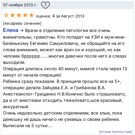
07 ноября 2013 г.
3
☆★★★★
4
оценка:
за Август 2013
[кесарево сечение]
Елена
→ Врачи в отделение патологии все очень
внимательны, грамотны. Кто попадет на УЗИ к мужчине-
Беленькому Евгению Самуиловичу, не обращайте на его
слова внимания, может как врач он и хороший, но как
человек брррррр.......многие девочки после него в слезах
выходили.
Операция длилась около 40 минут, мамой стала через 13
минут от начала операции)
Ребенка сразу показали. В принципе прошло все на 5+,
операцию делала Зайцева Е.А. и Грибанова В.А.
Анестезиолог-Грищенко Н.В.Конечно было страшновато,
да и от анестезии отходить тяжеловато,шов красивый,
аккуратный.
Очень недовольно детским отделением, все злые, пока
денюшку не дашь ничего не узнаешь о своем ребенке.
Выписали на 5 сутки....
[отзыв полностью]