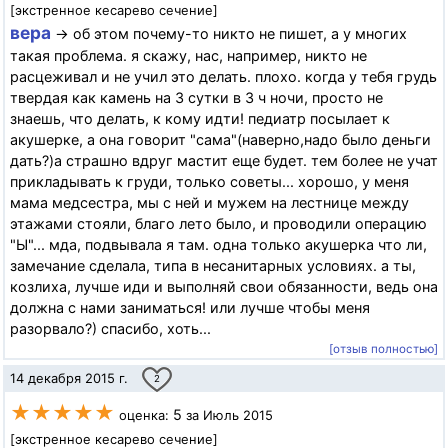
[экстренное кесарево сечение]
вера
→ об этом почему-то никто не пишет, а у многих
такая проблема. я скажу, нас, например, никто не
расцеживал и не учил это делать. плохо. когда у тебя грудь
твердая как камень на 3 сутки в 3 ч ночи, просто не
знаешь, что делать, к кому идти! педиатр посылает к
акушерке, а она говорит "сама"(наверно,надо было деньги
дать?)а страшно вдруг мастит еще будет. тем более не учат
прикладывать к груди, только советы... хорошо, у меня
мама медсестра, мы с ней и мужем на лестнице между
этажами стояли, благо лето было, и проводили операцию
"Ы"... мда, подвывала я там. одна только акушерка что ли,
замечание сделала, типа в несанитарных условиях. а ты,
козлиха, лучше иди и выполняй свои обязанности, ведь она
должна с нами заниматься! или лучше чтобы меня
разорвало?) спасибо, хоть...
[отзыв полностью]
14 декабря 2015 г.
2
★★★★★
5
оценка:
за Июль 2015
[экстренное кесарево сечение]