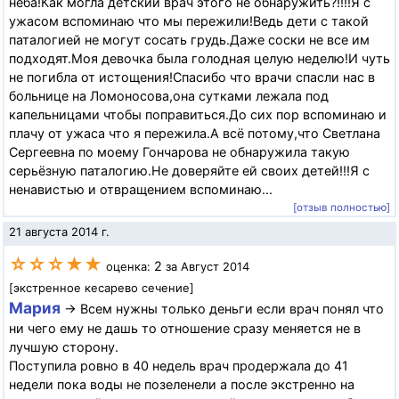
нёба!Как могла детский врач этого не обнаружить?!!!!Я с
ужасом вспоминаю что мы пережили!Ведь дети с такой
паталогией не могут сосать грудь.Даже соски не все им
подходят.Моя девочка была голодная целую неделю!И чуть
не погибла от истощения!Спасибо что врачи спасли нас в
больнице на Ломоносова,она сутками лежала под
капельницами чтобы поправиться.До сих пор вспоминаю и
плачу от ужаса что я пережила.А всё потому,что Светлана
Сергеевна по моему Гончарова не обнаружила такую
серьёзную паталогию.Не доверяйте ей своих детей!!!Я с
ненавистью и отвращением вспоминаю...
[отзыв полностью]
21 августа 2014 г.
☆☆☆★★
2
оценка:
за Август 2014
[экстренное кесарево сечение]
Мария
→ Всем нужны только деньги если врач понял что
ни чего ему не дашь то отношение сразу меняется не в
лучшую сторону.
Поступила ровно в 40 недель врач продержала до 41
недели пока воды не позеленели а после экстренно на