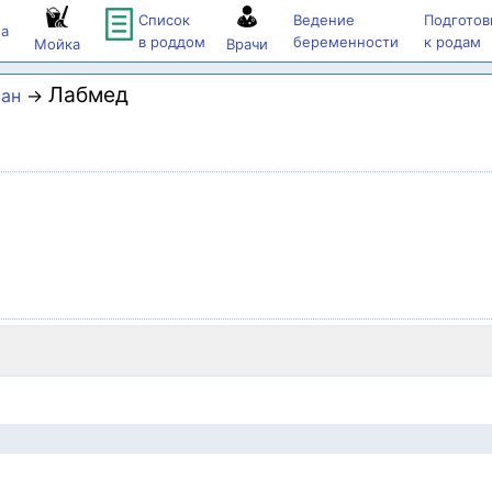
Список
Ведение
Подготов
а
в роддом
беременности
к родам
Мойка
Врачи
Лабмед
тан
→