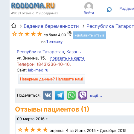
⌕
Роддом
Войти
49031 отзыв о 719 роддомах
→
Ведение беременности
→
Республика Татарс
☆☆★★★
ср.балл
4,00
+добавить отзыв
1
по
отзыву
Республика Татарстан
,
Казань
ул.Зинина, 15.
показать на карте
Телефон: (843)236-10-10.
Сайт:
lab-med.ru
Неверные данные? Напишите нам!
Поделиться:
ещё...
Отзывы пациентов (1)
09 марта 2016 г.
☆★★★★
4
оценка:
за Июнь 2015 - Декабрь 2015