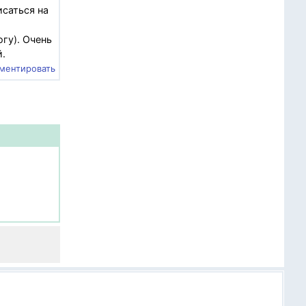
исаться на
гу). Очень
й.
ментировать